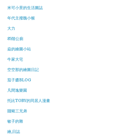
米可小景的生活圖誌
年代主撥魏小猴
大力
85階公廁
焱的繪圖小站
牛家大宅
空空那的繪圖日記
茄子醬BLOG
凡間逸樂園
托比TOBY的同居人漫畫
賤豬三兄弟
敏子的雜
繪,日誌