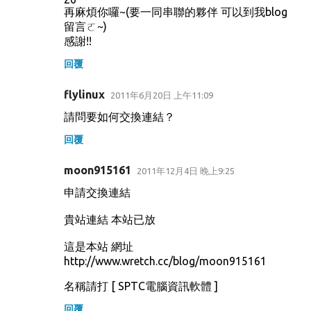
再麻煩你囉~(要一同串聯的夥伴 可以到我blog
留言ㄛ~)
感謝!!
回覆
flylinux
2011年6月20日 上午11:09
請問要如何交換連結？
回覆
moon915161
2011年12月4日 晚上9:25
申請交換連結
貴站連結 本站已放
這是本站 網址
http://www.wretch.cc/blog/moon915161
名稱請打 [ SPTC電腦資訊軟體 ]
回覆