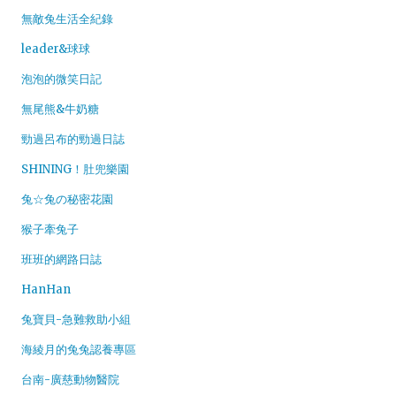
無敵兔生活全紀錄
leader&球球
泡泡的微笑日記
無尾熊&牛奶糖
勁過呂布的勁過日誌
SHINING！肚兜樂園
兔☆兔の秘密花園
猴子牽兔子
班班的網路日誌
HanHan
兔寶貝-急難救助小組
海綾月的兔兔認養專區
台南-廣慈動物醫院