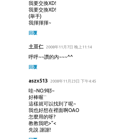
我要交換XD!
我要交換XD!
(舉手)
我揮揮揮~
回覆
土豆仁
2008年11月7日 晚上11:14
呼呼~~讚的內~~~^^
回覆
aszx513
2008年11月23日 下午4:45
哇~NO.9耶~
好棒喔ˋˋ
這樣就可以找到了呢~
我也好想在裡面啊OAO
怎麼用的呀?
教教我吧>"<
先說 謝謝!