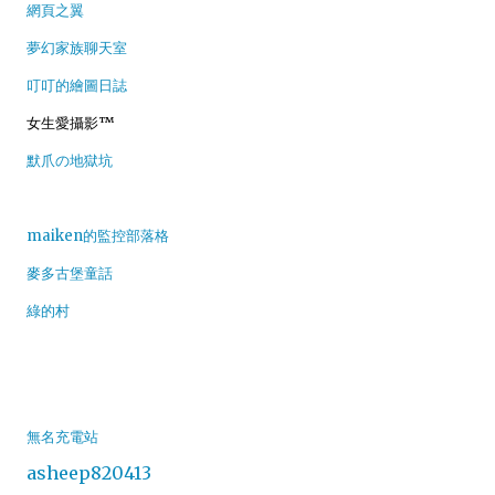
網頁之翼
夢幻家族聊天室
叮叮的繪圖日誌
女生愛攝影™
默爪の地獄坑
maiken的監控部落格
麥多古堡童話
綠的村
無名充電站
asheep820413