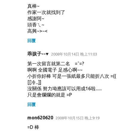
留
真棒~
言
作家一次就找到了
感謝阿~
頭香ㄟ~
高興~>~<
回覆
乖孩子--♥
2008年10月14日 晚上11:03
第一次留言就第二名 =ˇ=?
啊啊 全國電子 足感心啊~~
小折你好棒 可是一張紙最多只能折八次 =((
[[冷...]]
沒關係 努力坳應該可以用成16啦.......
只是會爛爛的就是 =P
回覆
mon620620
2008年10月15日 晚上9:19
=D 棒