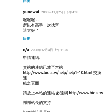
回覆
yunewai
2008年11月25日 下午4:09
喔喔喔~~
所以有高手一次找齊！
這太好了！
回覆
n/a
2008年12月4日 上午11:50
申請連結:
貴站的連結已放至本站
http://www.bida.tw/help/help1-10.html 交換
連
結之頁面
請放上本站的連結 必達網 http://www.bida.tw
謝謝站長的支持