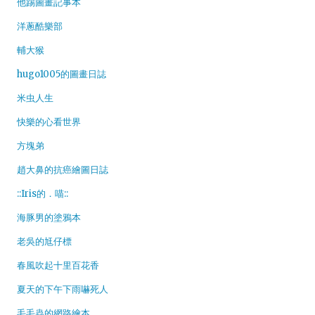
他踢圖畫記事本
洋蔥酷樂部
輔大猴
hugo1005的圖畫日誌
米虫人生
快樂的心看世界
方塊弟
趙大鼻的抗癌繪圖日誌
::Iris的．喵::
海豚男的塗鴉本
老吳的尪仔標
春風吹起十里百花香
夏天的下午下雨嚇死人
毛毛蟲的網路繪本