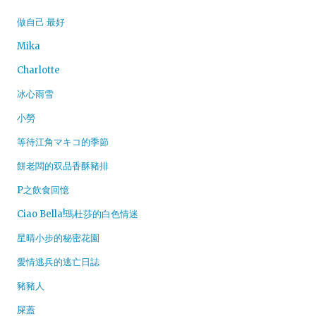
做自己 最好
Mika
Charlotte
冰心雨雪
小勞
等待江角マキコ的季節
餅老闆的双品香酥豬排
P之飲食回憶
Ciao Bella!瑪杜莎的白色情迷
星晴小步的秘密花園
愛情逃兵的逃亡日誌
豬豬人
屎蓋