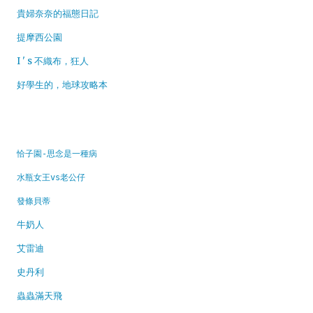
貴婦奈奈的福態日記
提摩西公園
I ' s 不織布，狂人
好學生的，地球攻略本
恰子園-思念是一種病
水瓶女王vs老公仔
發條貝蒂
牛奶人
艾雷迪
史丹利
蟲蟲滿天飛