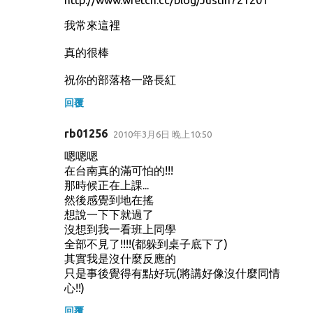
http://www.wretch.cc/blog/Justin721201
我常來這裡
真的很棒
祝你的部落格一路長紅
回覆
rb01256
2010年3月6日 晚上10:50
嗯嗯嗯
在台南真的滿可怕的!!!
那時候正在上課...
然後感覺到地在搖
想說一下下就過了
沒想到我一看班上同學
全部不見了!!!!(都躲到桌子底下了)
其實我是沒什麼反應的
只是事後覺得有點好玩(將講好像沒什麼同情
心!!)
回覆