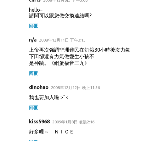
2008年12月8日 下午5:08
hello~
請問可以跟您做交換連結嗎?
回覆
n/a
2008年12月11日 下午3:15
上帝再次強調非洲難民在飢餓30小時後沒力氣
下田卻還有力氣做愛生小孩不
是神蹟。《網蛋福音三九》
回覆
dinohao
2008年12月12日 晚上11:56
我也要加入啦 >"<
回覆
kiss5968
2009年1月8日 凌晨2:16
好多哩～ ＮＩＣＥ