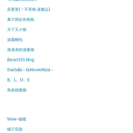
巫婆婆(ㄚ不里格.漫畫誌)
暴力熊給你抱抱
天下又小狼
波蘿麵包
便弟弟的漫畫桶
iheart11's blog
DaiSuki～IsMeowMini～
B。L。U。E
馬來糢樂園
Wow~襪襪
橘子寫真