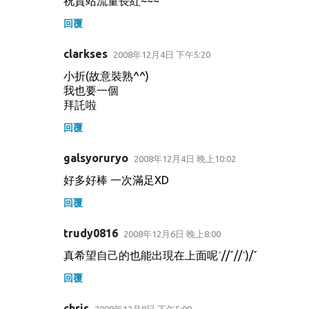
祝貴站流量長紅~~~
回覆
clarkses
2008年12月4日 下午5:20
小折(故意裝熟^^)
我也要一個
拜託啦
回覆
galsyoruryo
2008年12月4日 晚上10:02
好多好棒 一次滿足XD
回覆
trudy0816
2008年12月6日 晚上8:00
真希望自己的也能出現在上面呢ˊ//ˇ//ˋ)/ˇ
回覆
chris