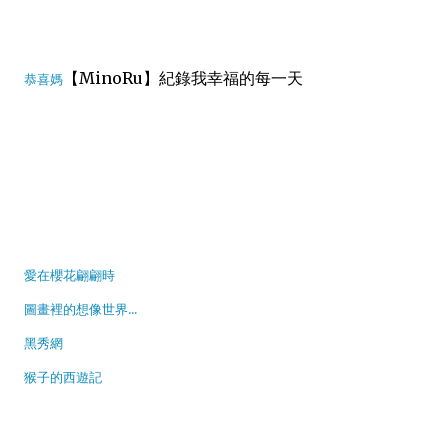
【MinoRu】紀錄我幸福的每一天
恭喜媽
愛在櫻花翩翩時
圖畫裡的想像世界...
黑秀網
猴子的西遊記