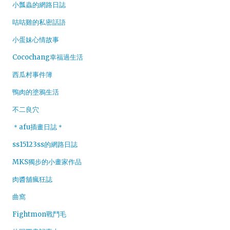
小瓢蟲的網路日誌
咕咕雞的私密話語
小蛋妹心情故事
Cocochang幸福過生活
西瓜村事件簿
鴨肉的塗鴉生活
不二良穴
＊afu插畫日誌＊
ss15123ss的網路日誌
MKS獨步的小畫家作品
肉醬舖瘋狂誌
曲窩
Fightmon戰鬥毛