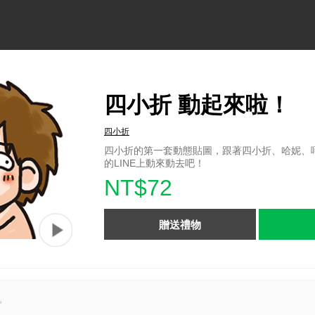
四小折 動起來啦！
四小折
四小折的第一套動態貼圖，跟著四小折、哈妮、
的LINE上動來動去吧！
NT$72
贈送禮物
。