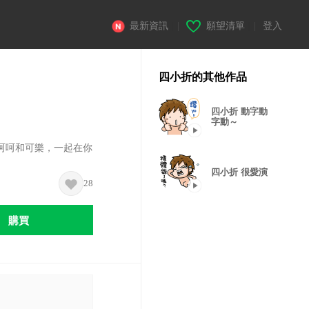
最新資訊
|
願望清單
|
登入
四小折的其他作品
四小折 動字動
字動～
呵呵和可樂，一起在你
四小折 很愛演
28
購買