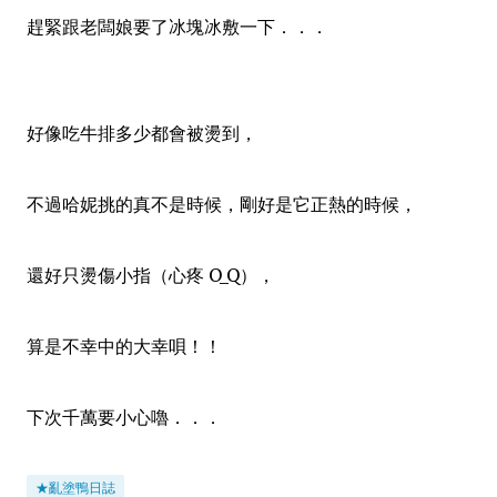
趕緊跟老闆娘要了冰塊冰敷一下．．．
好像吃牛排多少都會被燙到，
不過哈妮挑的真不是時候，剛好是它正熱的時候，
還好只燙傷小指（心疼 O_Q），
算是不幸中的大幸唄！！
下次千萬要小心嚕．．．
★亂塗鴨日誌