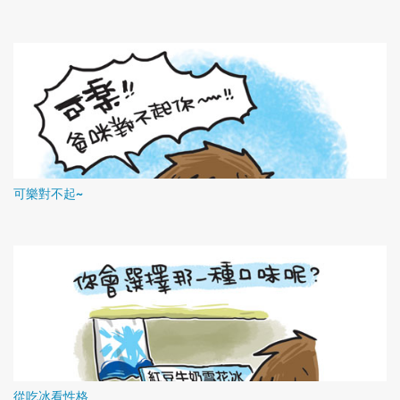
可樂對不起~
從吃冰看性格