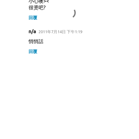
小心噢><
很燙吧?
回覆
n/a
2011年7月14日 下午1:19
悄悄話
回覆