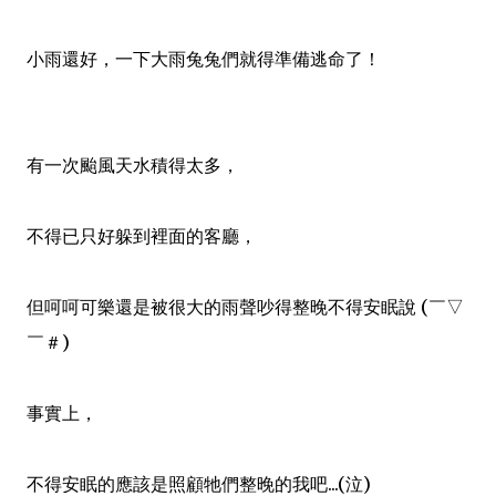
小雨還好，一下大雨兔兔們就得準備逃命了！
有一次颱風天水積得太多，
不得已只好躲到裡面的客廳，
但呵呵可樂還是被很大的雨聲吵得整晚不得安眠說 (￣▽
￣＃)
事實上，
不得安眠的應該是照顧牠們整晚的我吧...(泣)