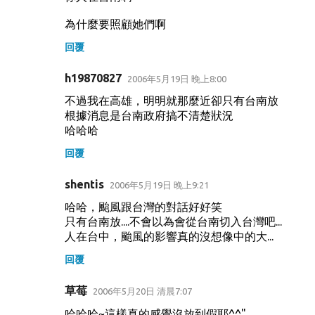
為什麼要照顧她們啊
回覆
h19870827
2006年5月19日 晚上8:00
不過我在高雄，明明就那麼近卻只有台南放
根據消息是台南政府搞不清楚狀況
哈哈哈
回覆
shentis
2006年5月19日 晚上9:21
哈哈，颱風跟台灣的對話好好笑
只有台南放....不會以為會從台南切入台灣吧...
人在台中，颱風的影響真的沒想像中的大...
回覆
草莓
2006年5月20日 清晨7:07
哈哈哈~這樣真的感覺沒放到假耶^^"