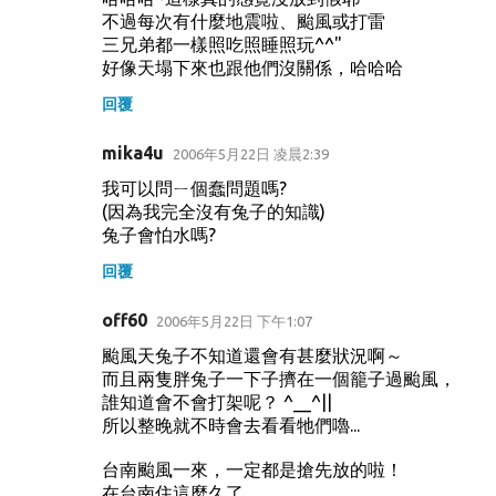
不過每次有什麼地震啦、颱風或打雷
三兄弟都一樣照吃照睡照玩^^"
好像天塌下來也跟他們沒關係，哈哈哈
回覆
mika4u
2006年5月22日 凌晨2:39
我可以問ㄧ個蠢問題嗎?
(因為我完全沒有兔子的知識)
兔子會怕水嗎?
回覆
off60
2006年5月22日 下午1:07
颱風天兔子不知道還會有甚麼狀況啊～
而且兩隻胖兔子一下子擠在一個籠子過颱風，
誰知道會不會打架呢？ ^__^||
所以整晚就不時會去看看牠們嚕...
台南颱風一來，一定都是搶先放的啦！
在台南住這麼久了...