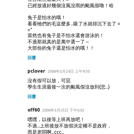
已經放過好幾個沒風沒雨的颱風假嚕！哈
兔子是怕水的哦！
看看牠們的毛這麼多...吸了水就得沉下去了 =
="
當然也有兔子是不怕水還會游泳的！
不過那就真的是萬中選一了～
大部份的兔子還是怕水的哦！！
回覆
pclover
2006年5月24日 上午9:50
沒有假可以放，可惡
學生生涯最後一次的颱風假沒放到(悲...)
回覆
off60
2006年5月25日 下午6:02
嘿嘿，以後等上班再放吧！
不過...上班後放不放假決定權不是政府，
而是老闆啊...ccc...