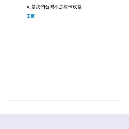
可是我們台灣不是有卡玫基
回覆
張
貼
留
言