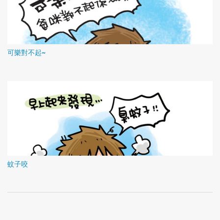
可樂對不起~
蚊子咬