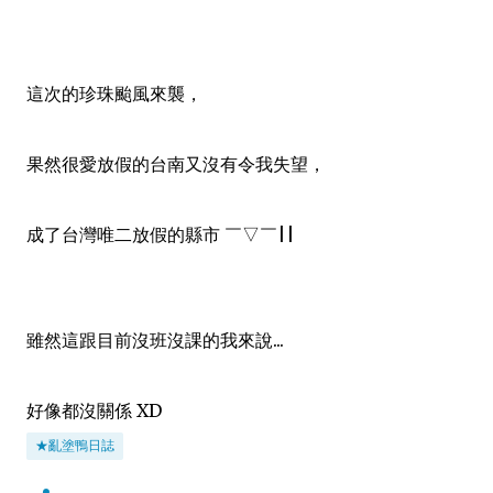
這次的珍珠颱風來襲，
果然很愛放假的台南又沒有令我失望，
成了台灣唯二放假的縣市 ￣▽￣||
雖然這跟目前沒班沒課的我來說...
好像都沒關係 XD
★亂塗鴨日誌