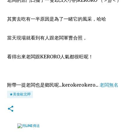
老闆的店門口擺了一隻1比1大小的KERORO （＞///＜）
其實去吃有一半原因是為了一睹它的風采，哈哈
當天現場就看到有人跟老闆軍曹合照，
看得出來老闆跟KERORO人氣都很旺呢！
附帶一提老闆也是鄉民呢...kerokerokero...
老闆無名
★美食歐北呷