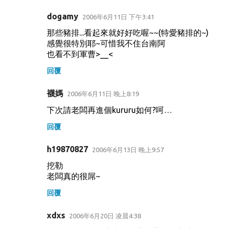
dogamy
2006年6月11日 下午3:41
那些豬排...看起來就好好吃喔~~(特愛豬排的~)
感覺很特別耶~可惜我不住台南阿
也看不到軍曹>__<
回覆
襪媽
2006年6月11日 晚上8:19
下次請老闆再進個kururu如何?呵…
回覆
h19870827
2006年6月13日 晚上9:57
挖勒
老闆真的很屌~
回覆
xdxs
2006年6月20日 凌晨4:38