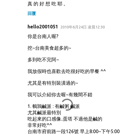
真 的 好 想 吃 耶 。
回覆
hello2001051
2010年6月24日 凌晨12:30
你是台南人喔?
挖~台南美食超多的~
多到吃不完阿~
我放假時也喜歡去吃很好吃的早餐 ^^
尤其是有特別裝潢過的~
我可以介紹你去喔~有幾間不錯
1. 鵪鶉鹹派 : 有鹹粥 鹹派
尤其鹹派最特別
吃起來的口感像..蛋塔 不過他是鹹的
非常好吃^^
台南市府前路一段126號 早上8:00~下午5:00