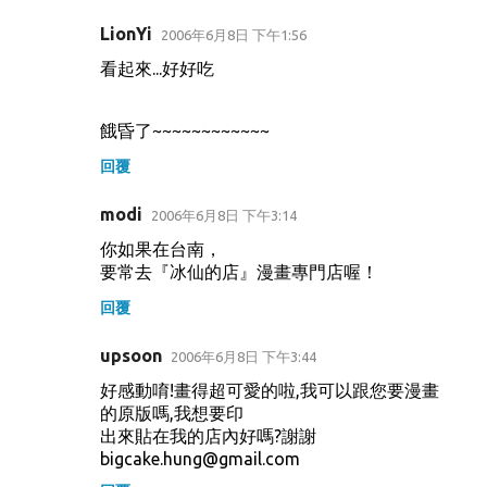
LionYi
2006年6月8日 下午1:56
看起來...好好吃
餓昏了~~~~~~~~~~~~
回覆
modi
2006年6月8日 下午3:14
你如果在台南，
要常去『冰仙的店』漫畫專門店喔！
回覆
upsoon
2006年6月8日 下午3:44
好感動唷!畫得超可愛的啦,我可以跟您要漫畫
的原版嗎,我想要印
出來貼在我的店內好嗎?謝謝
bigcake.hung@gmail.com