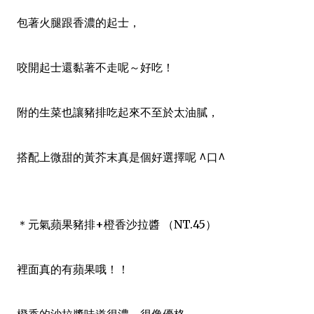
包著火腿跟香濃的起士，
咬開起士還黏著不走呢～好吃！
附的生菜也讓豬排吃起來不至於太油膩，
搭配上微甜的黃芥末真是個好選擇呢 ^口^
＊元氣蘋果豬排+橙香沙拉醬 （NT.45）
裡面真的有蘋果哦！！