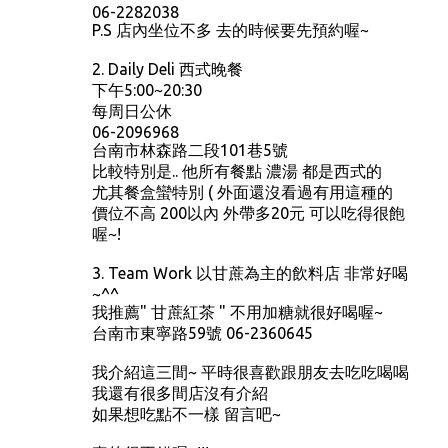
06-2282038
P.S 店內坐位不多 去的時候要先預約喔~
2. Daily Deli 西式晚餐
下午5:00~20:30
每周日公休
06-2096968
台南市林森路二段101巷5號
比較特別是.. 他所有餐點 濃湯 都是西式的
尤其餐盒蠻特別 ( 外面還沒看過有用這種的
價位不高 200以內 外帶多20元 可以吃得很飽
喔~!
3. Team Work 以甘蔗為主的飲料店 非常好喝
~^^
我推薦" 甘蔗紅茶 " 不用加糖就很好喝喔~
台南市東寧路59號 06-2360645
我介紹這三間~ 平時很喜歡跟朋友去吃吃喝喝
我還有很多間店沒有介紹
如果想吃點不一樣 留言吧~