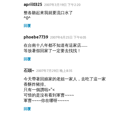
april0325
2007年3月19日 下午2:20
整各聽起來我就要流口水了
^0^
回覆
phoebe7739
2007年6月25日 下午6:05
在台南十八年都不知道有這家店........
等放暑假回家了一定要去找找！
回覆
石頭~
2007年7月29日 晚上8:35
今天帶著回娘家的老姐一家人，去吃了這一家
香酥炸豬排。
只有一個讚啦>"<
可惜的是沒有看到軍曹~~~~
軍曹~~~~你在哪呀~~~~~
回覆