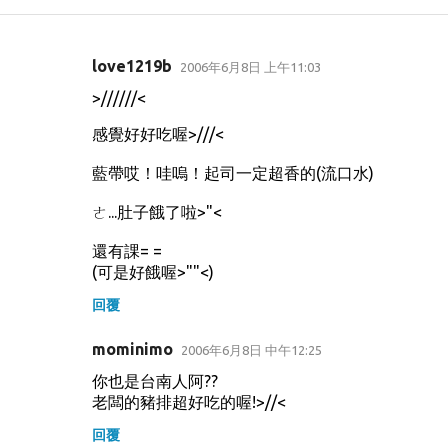
love1219b
2006年6月8日 上午11:03
留
>//////<
言
感覺好好吃喔>///<
藍帶哎！哇嗚！起司一定超香的(流口水)
ㄜ...肚子餓了啦>"<
還有課= =
(可是好餓喔>""<)
回覆
mominimo
2006年6月8日 中午12:25
你也是台南人阿??
老闆的豬排超好吃的喔!>//<
回覆