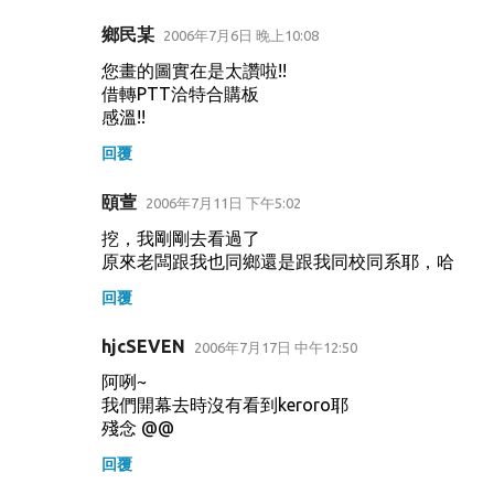
鄉民某
2006年7月6日 晚上10:08
您畫的圖實在是太讚啦!!
借轉PTT洽特合購板
感溫!!
回覆
頤萱
2006年7月11日 下午5:02
挖，我剛剛去看過了
原來老闆跟我也同鄉還是跟我同校同系耶，哈
回覆
hjcSEVEN
2006年7月17日 中午12:50
阿咧~
我們開幕去時沒有看到keroro耶
殘念 @@
回覆