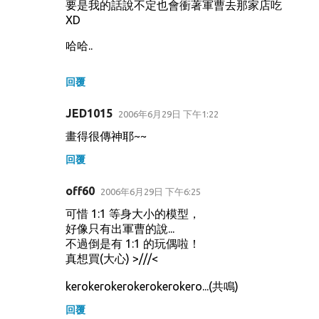
要是我的話說不定也會衝著軍曹去那家店吃
XD
哈哈..
回覆
JED1015
2006年6月29日 下午1:22
畫得很傳神耶~~
回覆
off60
2006年6月29日 下午6:25
可惜 1:1 等身大小的模型，
好像只有出軍曹的說...
不過倒是有 1:1 的玩偶啦！
真想買(大心) >///<
kerokerokerokerokerokero...(共鳴)
回覆