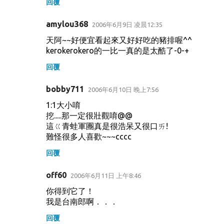
回覆
amylou368
2006年6月9日 凌晨12:35
天阿~~好便宜看起來又好好吃的豬排喔^^
kerokerokero的一比一真的是太酷了-0-+
回覆
bobby711
2006年6月10日 晚上7:56
1:1大小唷
挖.....那一定很壯觀唷@@
這ㄍ青蛙軍團真是很浩呆又很口ㄞ!
難怪很多人喜歡~~~cccc
回覆
off60
2006年6月11日 上午8:46
你得到它了！
我是台南郎啊．．．
回覆