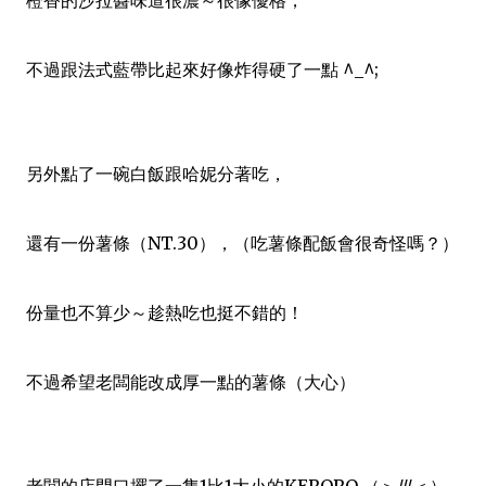
橙香的沙拉醬味道很濃～很像優格，
不過跟法式藍帶比起來好像炸得硬了一點 ^_^;
另外點了一碗白飯跟哈妮分著吃，
還有一份薯條（NT.30），（吃薯條配飯會很奇怪嗎？）
份量也不算少～趁熱吃也挺不錯的！
不過希望老闆能改成厚一點的薯條（大心）