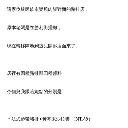
這家位於民族永樂燒肉飯對面的豬排店，
原本老闆是在勝利街擺攤，
現在轉移陣地到這兒開起店面來了。
店裡有四種豬排跟四種醬料，
今個兒我跟哈妮點的分別是：
＊法式藍帶豬排+黃芥末沙拉醬 （NT.45）