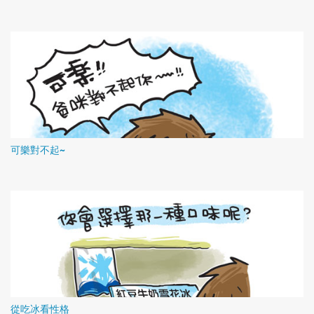
可樂對不起~
從吃冰看性格