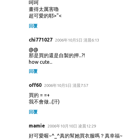
呵呵
畫得太厲害嚕
超可愛的耶>"<
回覆
chi771027
2006年10月5日 清晨6:13
@@
那是買的還是自製的押...?!
how cute...
回覆
off60
2006年10月5日 清晨7:57
買的 = =+
我不會做...(汗)
回覆
mamie
2006年10月10日 凌晨12:29
好可愛喔~^_^真的幫她買衣服嗎？真幸福~