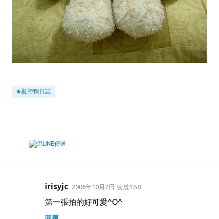
★亂塗鴨日誌
irisyjc
2006年10月2日 凌晨1:58
留
第一張拍的好可愛^O^
言
回覆