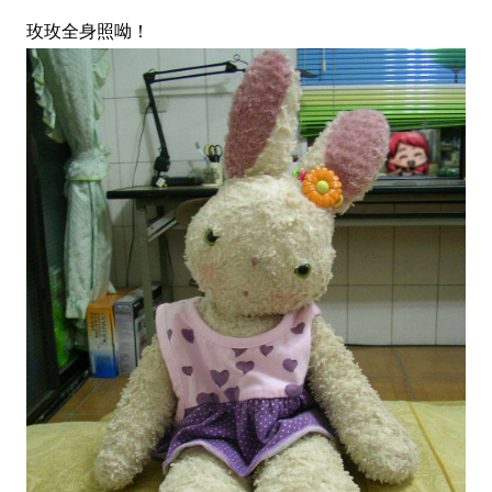
玫玫全身照呦！