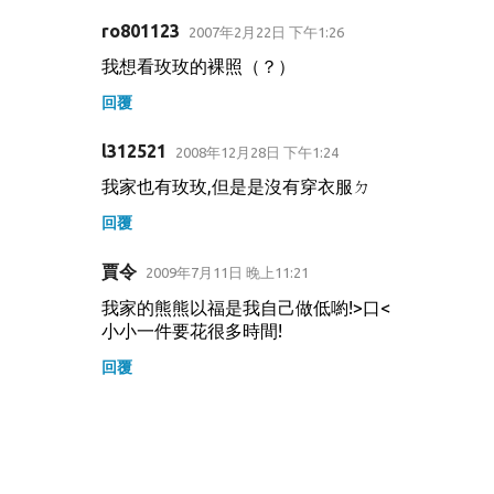
ro801123
2007年2月22日 下午1:26
我想看玫玫的裸照（？）
回覆
l312521
2008年12月28日 下午1:24
我家也有玫玫,但是是沒有穿衣服ㄉ
回覆
賈令
2009年7月11日 晚上11:21
我家的熊熊以福是我自己做低喲!>口<
小小一件要花很多時間!
回覆