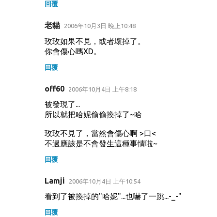
回覆
老貓
2006年10月3日 晚上10:48
玫玫如果不見，或者壞掉了。
你會傷心嗎XD。
回覆
off60
2006年10月4日 上午8:18
被發現了...
所以就把哈妮偷偷換掉了~哈
玫玫不見了，當然會傷心啊 >口<
不過應該是不會發生這種事情啦~
回覆
Lamji
2006年10月4日 上午10:54
看到了被換掉的"哈妮"...也嚇了一跳...-_-"
回覆