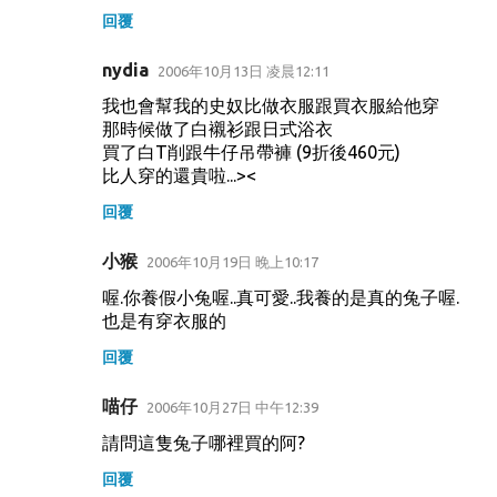
回覆
nydia
2006年10月13日 凌晨12:11
我也會幫我的史奴比做衣服跟買衣服給他穿
那時候做了白襯衫跟日式浴衣
買了白T削跟牛仔吊帶褲 (9折後460元)
比人穿的還貴啦...><
回覆
小猴
2006年10月19日 晚上10:17
喔.你養假小兔喔..真可愛..我養的是真的兔子喔.
也是有穿衣服的
回覆
喵仔
2006年10月27日 中午12:39
請問這隻兔子哪裡買的阿?
回覆