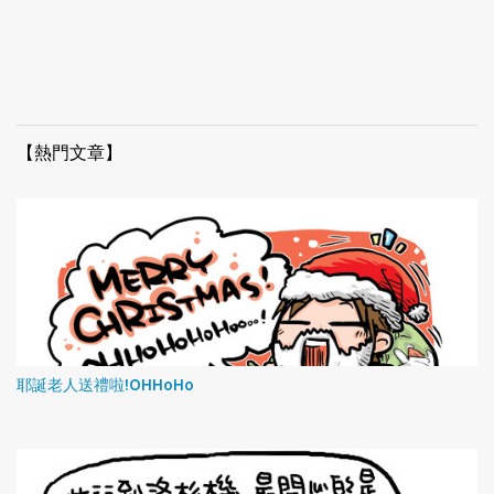
【熱門文章】
耶誕老人送禮啦!OHHoHo