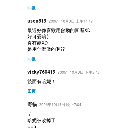
回覆
usen813
2006年10月3日 上午11:17
最近好像喜歡用會動的圖喔XD
好可愛唷:)
真有趣XD
是用什麼做的啊??
回覆
vicky760419
2006年10月3日 下午5:43
後面有哈妮！
回覆
野貓
2006年10月3日 晚上7:04
ㄚ
哈妮被改掉了
=.=a