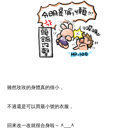
雖然玫玫的身體真的很小，
不過還是可以買最小號的衣服，
回來改一改就很合身啦～ ^___^