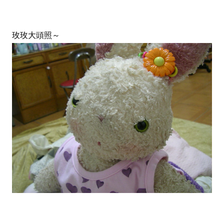
玫玫大頭照～