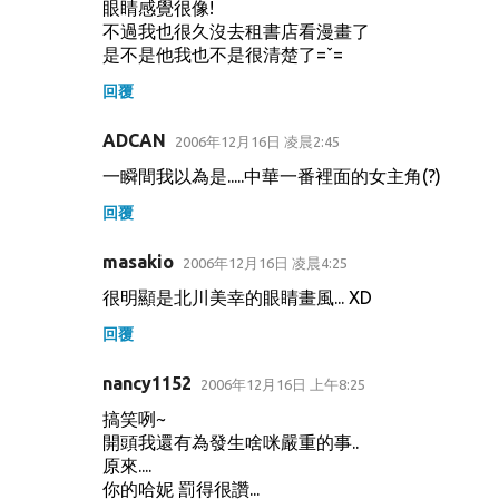
眼睛感覺很像!
不過我也很久沒去租書店看漫畫了
是不是他我也不是很清楚了=ˇ=
回覆
ADCAN
2006年12月16日 凌晨2:45
一瞬間我以為是.....中華一番裡面的女主角(?)
回覆
masakio
2006年12月16日 凌晨4:25
很明顯是北川美幸的眼睛畫風... XD
回覆
nancy1152
2006年12月16日 上午8:25
搞笑咧~
開頭我還有為發生啥咪嚴重的事..
原來....
你的哈妮 罰得很讚...