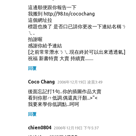
這邊順便跟你報告一下
我搬到 http://98.to/cocochang
這個網址拉
標題也換了 是否口已請你更改一下連結名稱ㄋ
ㄟ..
拍謝喔
感謝你給予連結
[之前常常潛水ㄋㄟ.現在終於可以出來透透氣.]
祝福 新書特賣 大賣 持續賣.........
回覆
Coco Chang
2006年12月19日 凌晨3:49
後面忘記打1句...你的插圖作品大賣
看到你那ㄇ低調.偶還真汗顏...>"<
我要來學你低調點...呵呵
回覆
chien0804
2006年12月19日 下午5:37