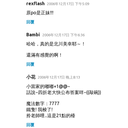
rexflash
2006年12月17日 下午5:09
原po是正妹!!!
回覆
Bambi
2006年12月17日 下午6:36
哈哈，真的是北川美幸耶～！
還滿有感覺的啊！
回覆
小花
2006年12月17日 晚上8:13
小當家的嘟嘟+1@@~
話說~四折老大快公布答案咩~((敲碗))
魔法數字：7777
鐵隻! 我梭了!
拎老師哩...這是21點的檯
回覆