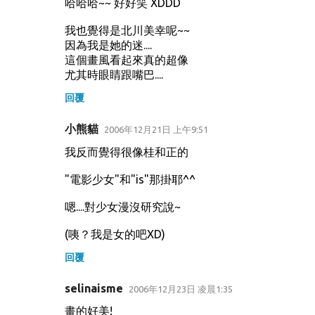
哈哈哈~~ 好好笑 XDDD
我也覺得是北川美幸呢~~
因為我是她的迷....
這個畫風看起來真的超像
尤其時眼睛跟嘴巴....
回覆
小熊貓
2006年12月21日 上午9:51
我反而覺得很像桂和正的
"電影少女"和"is"那掛耶^^
嗯....對少女漫沒研究說~
(咦？我是女的吧XD)
回覆
selinaisme
2006年12月23日 凌晨1:35
畫的好美!