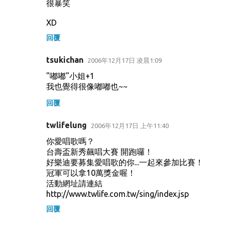
很暴笑
XD
回覆
tsukichan
2006年12月17日 凌晨1:09
"嘟嘟"小姐+1
我也覺得很像嘟嘟也~~
回覆
twlifelung
2006年12月17日 上午11:40
你愛唱歌嗎？
台壽盃新秀飆唱大賽 開跑囉！
好樂迪要募集愛唱歌的你...一起來參加比賽！
冠軍可以拿10萬獎金喔！
活動網址請連結
http://www.twlife.com.tw/sing/index.jsp
回覆