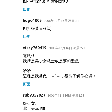
四小哲你也挺可愛的欸XD
回覆
hugo1005
2006年12月16日 凌晨2:11
四折好黃唷~(羞)
回覆
vicky760419
2006年12月16日 凌晨2:21
這風格...
我猜是美少女戰士或是夢幻遊戲！！！
哈哈
這種是我常做 ＝ˇ＝，很能了解你心境！
回覆
ruby352027
2006年12月16日 凌晨2:39
好少女...
北川美幸吧!!