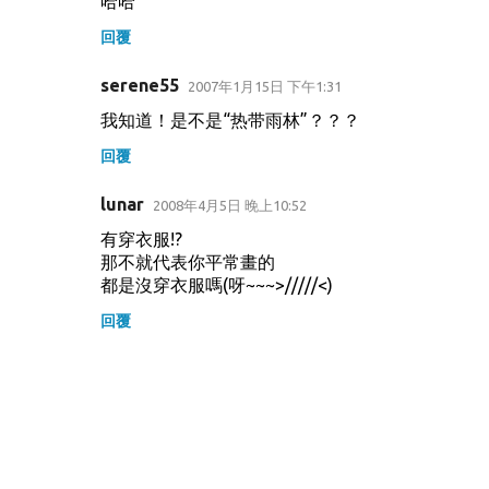
哈哈
回覆
serene55
2007年1月15日 下午1:31
我知道！是不是“热带雨林”？？？
回覆
lunar
2008年4月5日 晚上10:52
有穿衣服!?
那不就代表你平常畫的
都是沒穿衣服嗎(呀~~~>/////<)
回覆