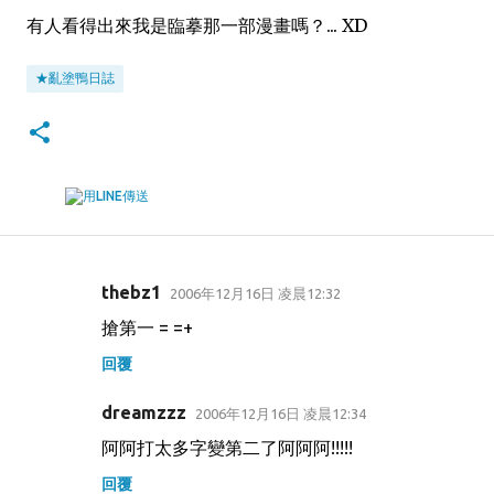
有人看得出來我是臨摹那一部漫畫嗎？... XD
★亂塗鴨日誌
thebz1
2006年12月16日 凌晨12:32
留
搶第一 = =+
言
回覆
dreamzzz
2006年12月16日 凌晨12:34
阿阿打太多字變第二了阿阿阿!!!!!
回覆