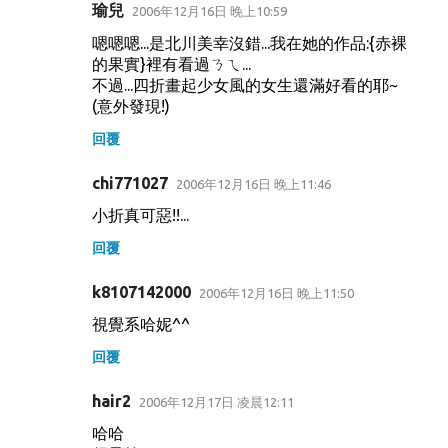
瑜兒
2006年12月16日 晚上10:59
嗯嗯嗯...是北川美幸沒錯...我在她的作品:{赤裸
的果實}裡有看過ㄋㄟ...
不過...四折畫起少女風的女生還滿好看的耶~
(意外發現!)
回覆
chi771027
2006年12月16日 晚上11:46
小折真可惡!!...
回覆
k8107142000
2006年12月16日 晚上11:50
視覺系哈妮^^
回覆
hair2
2006年12月17日 凌晨12:11
哈哈