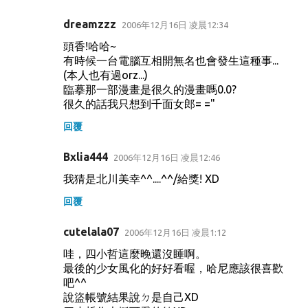
dreamzzz
2006年12月16日 凌晨12:34
頭香!哈哈~
有時候一台電腦互相開無名也會發生這種事...
(本人也有過orz...)
臨摹那一部漫畫是很久的漫畫嗎0.0?
很久的話我只想到千面女郎= ="
回覆
Bxlia444
2006年12月16日 凌晨12:46
我猜是北川美幸^^....^^/給獎! XD
回覆
cutelala07
2006年12月16日 凌晨1:12
哇，四小哲這麼晚還沒睡啊。
最後的少女風化的好好看喔，哈尼應該很喜歡
吧^^
說盜帳號結果說ㄉ是自己XD