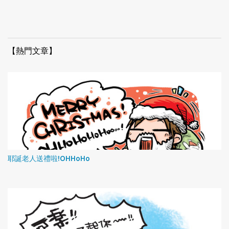
【熱門文章】
耶誕老人送禮啦!OHHoHo