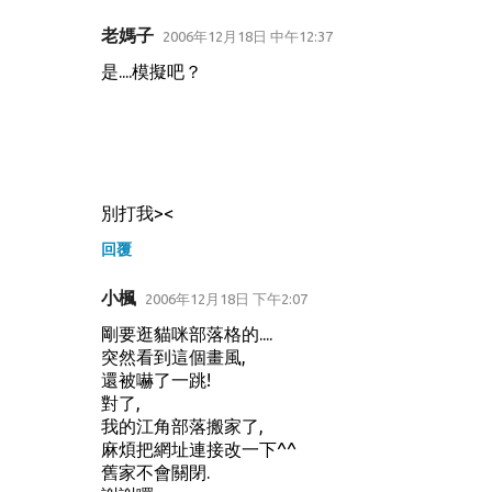
老媽子
2006年12月18日 中午12:37
是....模擬吧？
別打我><
回覆
小楓
2006年12月18日 下午2:07
剛要逛貓咪部落格的....
突然看到這個畫風,
還被嚇了一跳!
對了,
我的江角部落搬家了,
麻煩把網址連接改一下^^
舊家不會關閉.