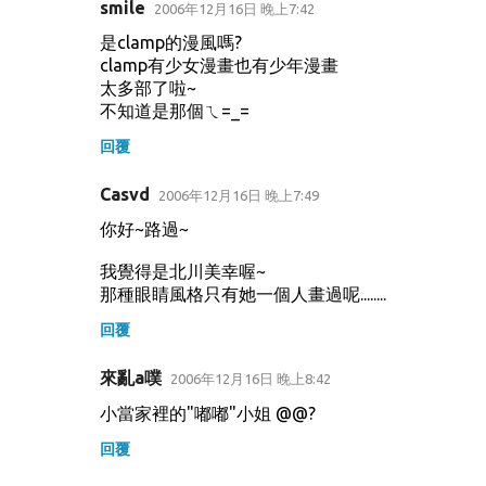
smile
2006年12月16日 晚上7:42
是clamp的漫風嗎?
clamp有少女漫畫也有少年漫畫
太多部了啦~
不知道是那個ㄟ=_=
回覆
Casvd
2006年12月16日 晚上7:49
你好~路過~
我覺得是北川美幸喔~
那種眼睛風格只有她一個人畫過呢........
回覆
來亂a噗
2006年12月16日 晚上8:42
小當家裡的"嘟嘟"小姐 @@?
回覆