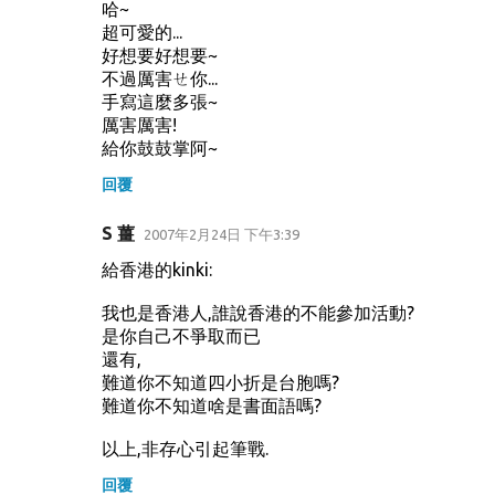
哈~
超可愛的...
好想要好想要~
不過厲害ㄝ你...
手寫這麼多張~
厲害厲害!
給你鼓鼓掌阿~
回覆
S 薑
2007年2月24日 下午3:39
給香港的kinki:
我也是香港人,誰說香港的不能參加活動?
是你自己不爭取而已
還有,
難道你不知道四小折是台胞嗎?
難道你不知道啥是書面語嗎?
以上,非存心引起筆戰.
回覆