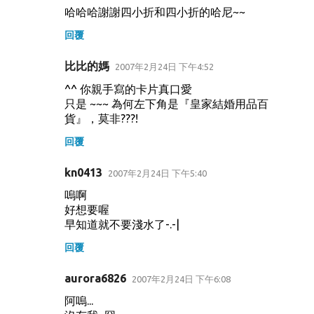
哈哈哈謝謝四小折和四小折的哈尼~~
回覆
比比的媽
2007年2月24日 下午4:52
^^ 你親手寫的卡片真口愛
只是 ~~~ 為何左下角是『皇家結婚用品百
貨』，莫非???!
回覆
kn0413
2007年2月24日 下午5:40
嗚啊
好想要喔
早知道就不要淺水了-.-|
回覆
aurora6826
2007年2月24日 下午6:08
阿嗚...