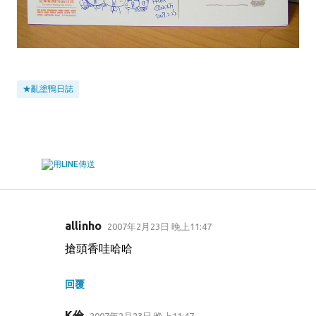
★亂塗鴨日誌
allinho
2007年2月23日 晚上11:47
留
搶頭香哇哈哈
言
回覆
K倫