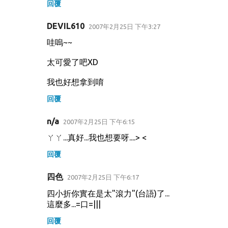
回覆
DEVIL610
2007年2月25日 下午3:27
哇嗚~~
太可愛了吧XD
我也好想拿到唷
回覆
n/a
2007年2月25日 下午6:15
ㄚㄚ...真好...我也想要呀....> <
回覆
四色
2007年2月25日 下午6:17
四小折你實在是太"滾力"(台語)了...
這麼多...=口=|||
回覆