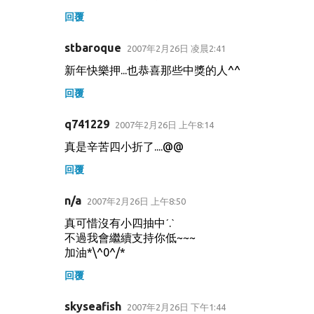
回覆
stbaroque
2007年2月26日 凌晨2:41
新年快樂押...也恭喜那些中獎的人^^
回覆
q741229
2007年2月26日 上午8:14
真是辛苦四小折了....@@
回覆
n/a
2007年2月26日 上午8:50
真可惜沒有小四抽中ˊ.ˋ
不過我會繼續支持你低~~~
加油*\^0^/*
回覆
skyseafish
2007年2月26日 下午1:44