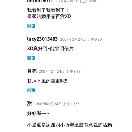
hermit8011
2007年2月24日 上午8:46
我看到了我看到了！
皇家結婚用品百貨XD
回覆
lucy23015483
2007年2月24日 上午9:20
XD真好阿~能拿明信片
回覆
月亮
2007年2月24日 上午9:28
甘拜下風的圖畫呢!!
回覆
甜ˇ
2007年2月24日 上午10:33
好好喔~~~
不過還是謝謝四小折辦這麼有意義的活動ˇ