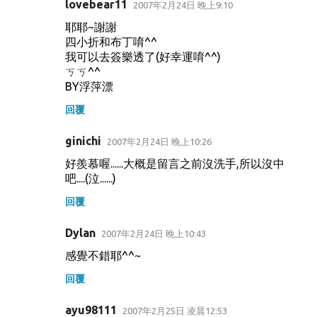
lovebear11
2007年2月24日 晚上9:10
耶耶~謝謝
四小折和布丁唷^^
我可以去簽樂透了(好幸運唷^^)
ㄎㄎ^^
BY浮萍漂
回覆
ginichi
2007年2月24日 晚上10:26
好羨慕喔......大概是留言之前沒洗手,所以沒中
吧....(泣......)
回覆
Dylan
2007年2月24日 晚上10:43
感覺不錯耶^^~
回覆
ayu98111
2007年2月25日 凌晨12:53