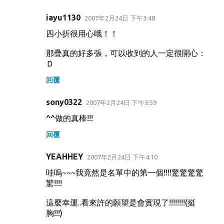
iayu1130
2007年2月24日 下午3:48
四小折很用心哦！！
那疊真的好多張，可以收到的人一定很開心：
Ｄ
回覆
sony0322
2007年2月24日 下午3:59
^^做的真棒!!!
回覆
YEAHHEY
2007年2月24日 下午4:10
哇嗚~~~我竟然是名單中的第一個!!!!驚驚驚驚
驚!!!!
這麼幸運..看來許的願望是會實現了!!!!!!!!(挺
胸!!!)