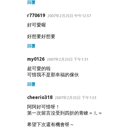
回覆
r770619
2007年2月25日 中午12:57
好可愛喔
好想要好想要
回覆
my0126
2007年2月25日 下午1:31
超可愛的啦
可惜我不是那幸福的傢伙
回覆
cheerio318
2007年2月25日 下午1:53
阿阿好可惜呀！
第一次留言沒受到四折的青睞＝ㄦ＝
希望下次還有機會呀～