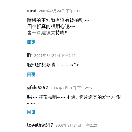
cind
2007年2月24日 下午2:11
隨機的不知道有沒有被抽到~~
四小折真的很用心呢~~
會一直繼續支持唷!!
回覆
咩
2007年2月24日 下午2:13
我也好想要唷~~~~~~>"<
回覆
gfds5252
2007年2月24日 下午2:15
嗚~~ 好羨慕唷~~~ 不過.. 卡片還真的給他可愛
~~~
回覆
lovelhw517
2007年2月24日 下午2:20