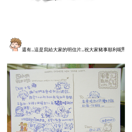
還有...這是寫給大家的明信片...祝大家豬事順利呢!!