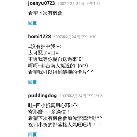
joanyu0723
2007年2月24日 下午1:22
希望下次有機會
回覆
homi1228
2007年2月24日 下午1:30
...沒有抽中我><
太可惡了=口=
不過我等你親自送過來ˋ0ˊ
呵呵~都台南人挺近的...(orz)
希望我可以得到隨機的卡片^ ^
回覆
puddingdog
2007年2月24日 下午2:06
哇~四小折真用心耶 >ˇ<
寄那麼~~~多滴信！！
希望下次有機會參加你辦滴活動^^
祝四小折的部落格人氣旺旺唷！！
回覆