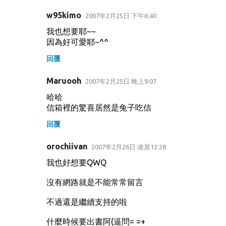
w95kimo
2007年2月25日 下午6:40
我也想要耶~~
因為好可愛耶~^^
回覆
Maruooh
2007年2月25日 晚上9:07
哈哈
信箱裡的驚喜居然是兔子吃信
回覆
orochiivan
2007年2月26日 凌晨12:28
我也好想要QWQ
沒有網路就是不能常常留言
不過還是繼續支持的啦
什麼時候要出書阿(逼問= =+