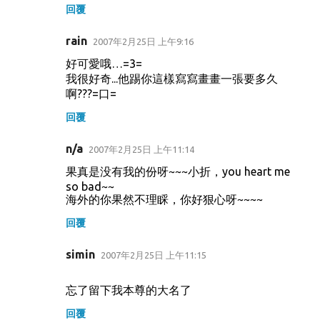
回覆
rain
2007年2月25日 上午9:16
好可愛哦…=3=
我很好奇...他踢你這樣寫寫畫畫一張要多久
啊???=口=
回覆
n/a
2007年2月25日 上午11:14
果真是没有我的份呀~~~小折，you heart me
so bad~~
海外的你果然不理睬，你好狠心呀~~~~
回覆
simin
2007年2月25日 上午11:15
忘了留下我本尊的大名了
回覆