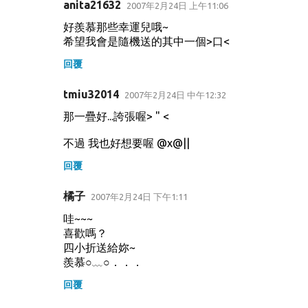
anita21632
2007年2月24日 上午11:06
好羨慕那些幸運兒哦~
希望我會是隨機送的其中一個>口<
回覆
tmiu32014
2007年2月24日 中午12:32
那一疊好...誇張喔> " <
不過 我也好想要喔 @x@||
回覆
橘子
2007年2月24日 下午1:11
哇~~~
喜歡嗎？
四小折送給妳~
羨慕○﹏○．．．
回覆