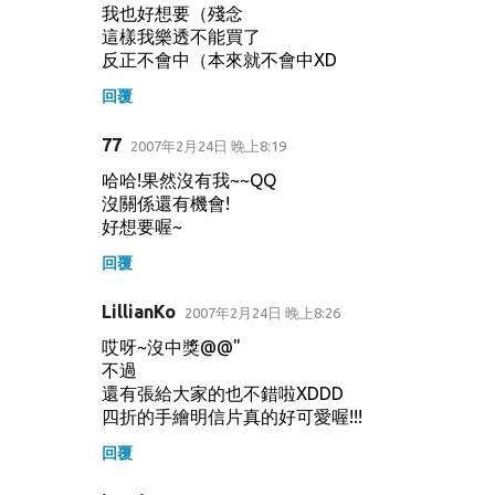
我也好想要（殘念
這樣我樂透不能買了
反正不會中（本來就不會中XD
回覆
77
2007年2月24日 晚上8:19
哈哈!果然沒有我~~QQ
沒關係還有機會!
好想要喔~
回覆
LillianKo
2007年2月24日 晚上8:26
哎呀~沒中獎@@"
不過
還有張給大家的也不錯啦XDDD
四折的手繪明信片真的好可愛喔!!!
回覆