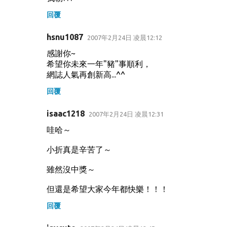
回覆
hsnu1087
2007年2月24日 凌晨12:12
感謝你~
希望你未來一年"豬"事順利，
網誌人氣再創新高...^^
回覆
isaac1218
2007年2月24日 凌晨12:31
哇哈～
小折真是辛苦了～
雖然沒中獎～
但還是希望大家今年都快樂！！！
回覆