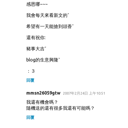
感恩哪~~~
我會每天來看新文的ˇ
希望有一天能搶到頭香ˇ
還有祝你:
豬事大吉ˇ
blog的生意興隆ˇ
：３
回覆
mmsn26059gtw
2007年2月24日 上午10:51
我還有機會嗎？
隨機送的還有很多我還有可能嗎？
回覆