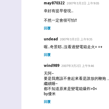
may870322
2007年3月2日 上午9:05
幸好有提早發現...
不然一定會很可怕!!
回覆
undead
2007年3月2日 上午9:35
喔...奇景耶...沒看過變電箱走火= =+
回覆
wind989
2007年3月2日 上午9:46
天阿~
要是我應該不會起來看是誰放的鞭炮
繼續睡~
都不知道原來是變電箱爆炸>0<
by優米
回覆