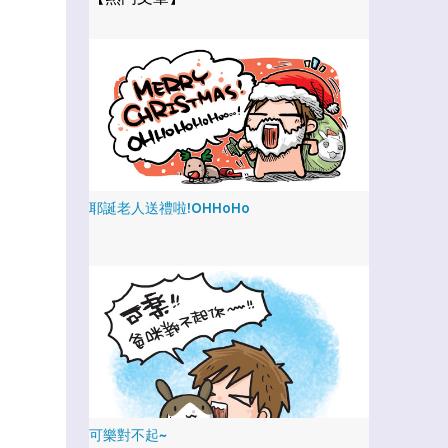
耶誕老人送禮啦!OHHoHo
可樂對不起~