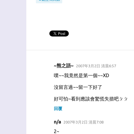
~熊之語~
2007年3月2日 清晨6:57
留
噗~~我竟然是第一個~~XD
言
沒留言過~~留一下好了
好可怕~看到應該會驚慌失措吧ㄆㄆ
回覆
n/a
2007年3月2日 清晨7:08
2~