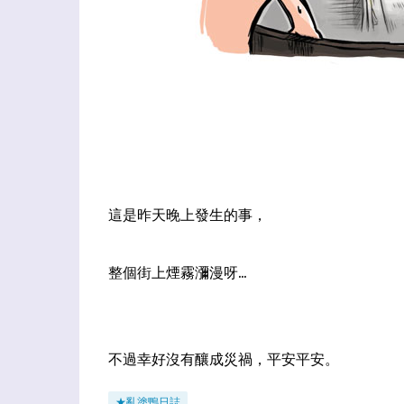
這是昨天晚上發生的事，
整個街上煙霧瀰漫呀...
不過幸好沒有釀成災禍，平安平安。
★亂塗鴨日誌