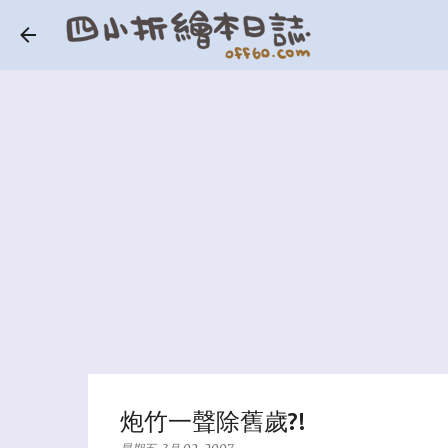
炮竹一聲除舊歲?!