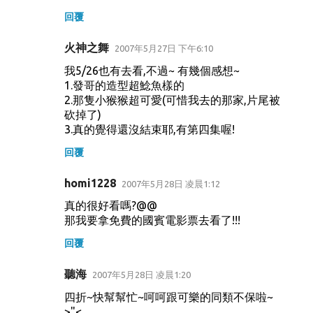
回覆
火神之舞
2007年5月27日 下午6:10
我5/26也有去看,不過~ 有幾個感想~
1.發哥的造型超鯰魚樣的
2.那隻小猴猴超可愛(可惜我去的那家,片尾被
砍掉了)
3.真的覺得還沒結束耶,有第四集喔!
回覆
homi1228
2007年5月28日 凌晨1:12
真的很好看嗎?@@
那我要拿免費的國賓電影票去看了!!!
回覆
聽海
2007年5月28日 凌晨1:20
四折~快幫幫忙~呵呵跟可樂的同類不保啦~
>"<