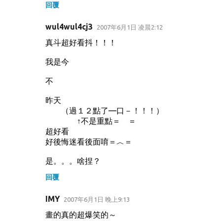
回覆
wul4wul4cj3
2007年6月1日 凌晨2:12
真斗超好看抖！！！
我是今
不
昨天
（過１２點了—口－！！！）
↑不是重點＝ ＝
超好看
好後悔迷看後面唷＝︿＝
是。。。啥捏？
回覆
IMY
2007年6月1日 晚上9:13
畫的真的超爆笑的～