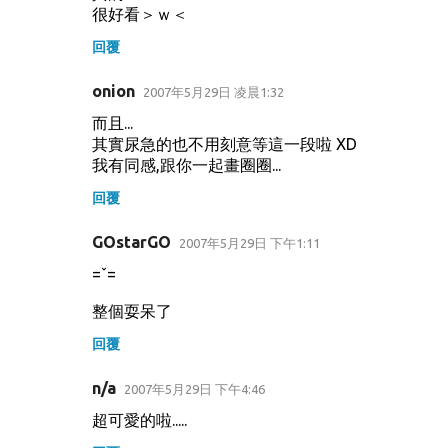
很好看＞ｗ＜
回覆
onion
2007年5月29日 凌晨1:32
而且...
其實尿急的也不用刻意等這一段啦 XD
我有同感,跟你一起畫圈圈...
回覆
GOstarGO
2007年5月29日 下午1:11
=ˇ=
整個耍呆了
回覆
n/a
2007年5月29日 下午4:46
超可愛的啦.....