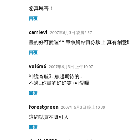
您真厲害！
回覆
carrievi
2007年6月3日 凌晨2:57
畫的好可愛喔^^ 章魚腳粘再你臉上 真有創意!!
回覆
vul6m6
2007年6月3日 上午10:07
神詭奇航3...魚超期待的...
不過...你畫的好好笑+可愛囉
回覆
forestgreen
2007年6月3日 晚上10:39
這網誌實在吸引人
回覆