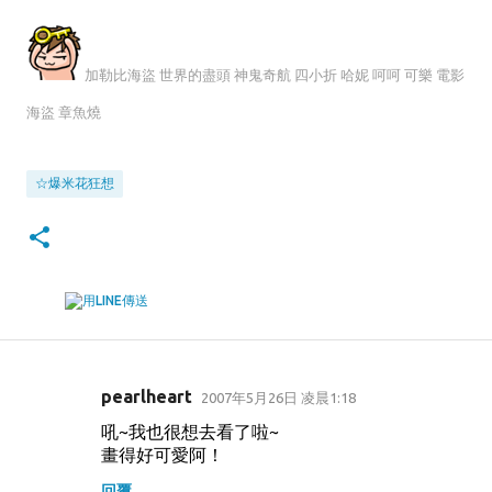
加勒比海盜 世界的盡頭 神鬼奇航 四小折 哈妮 呵呵 可樂 電影
海盜 章魚燒
☆爆米花狂想
pearlheart
2007年5月26日 凌晨1:18
留
吼~我也很想去看了啦~
言
畫得好可愛阿！
回覆