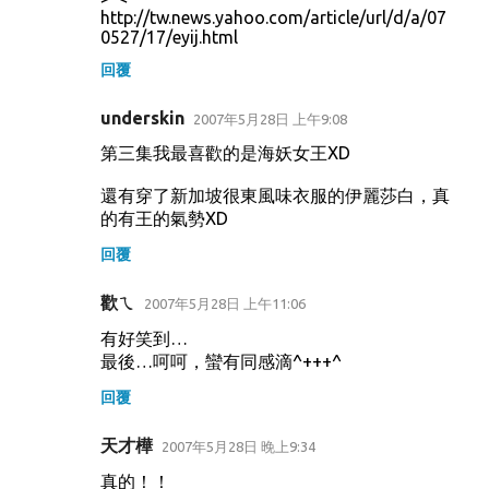
http://tw.news.yahoo.com/article/url/d/a/07
0527/17/eyij.html
回覆
underskin
2007年5月28日 上午9:08
第三集我最喜歡的是海妖女王XD
還有穿了新加坡很東風味衣服的伊麗莎白，真
的有王的氣勢XD
回覆
歡ㄟ
2007年5月28日 上午11:06
有好笑到…
最後…呵呵，蠻有同感滴^+++^
回覆
天才樺
2007年5月28日 晚上9:34
真的！！