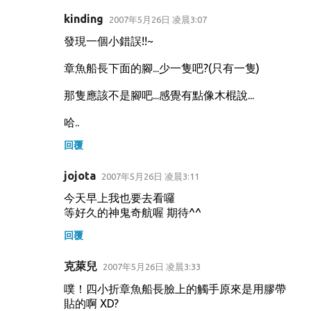
kinding
2007年5月26日 凌晨3:07
發現一個小錯誤!!~
章魚船長下面的腳...少一隻吧?(只有一隻)
那隻應該不是腳吧...感覺有點像木棍說...
哈..
回覆
jojota
2007年5月26日 凌晨3:11
今天早上我也要去看囉
等好久的神鬼奇航喔 期待^^
回覆
克萊兒
2007年5月26日 凌晨3:33
噗！四小折章魚船長臉上的觸手原來是用膠帶
貼的啊 XD?