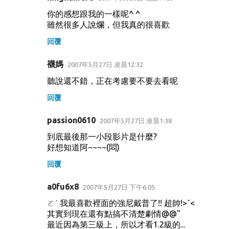
你的感想跟我的一樣呢^ ^
雖然很多人說爛，但我真的很喜歡
回覆
襪媽
2007年5月27日 凌晨12:32
聽說還不錯，正在考慮要不要去看呢
回覆
passion0610
2007年5月27日 凌晨1:38
到底最後那一小段影片是什麼?
好想知道阿~~~~(悶)
回覆
a0fu6x8
2007年5月27日 下午6:05
ㄛˋ 我最喜歡裡面的強尼戴普了!! 超帥!>ˇ<
其實到現在還有點搞不清楚劇情@@"
最近因為第三級上，所以才看1.2級的...