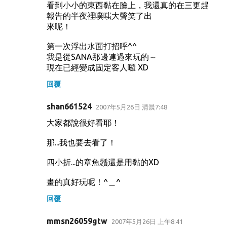
看到小小的東西黏在臉上，我還真的在三更趕
報告的半夜裡噗嗤大聲笑了出
來呢！
第一次浮出水面打招呼^^
我是從SANA那邊連過來玩的～
現在已經變成固定客人囉 XD
回覆
shan661524
2007年5月26日 清晨7:48
大家都說很好看耶！
那...我也要去看了！
四小折...的章魚鬚還是用黏的XD
畫的真好玩呢！^＿^
回覆
mmsn26059gtw
2007年5月26日 上午8:41