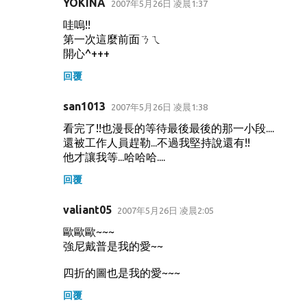
YOKINA
2007年5月26日 凌晨1:37
哇嗚!!
第一次這麼前面ㄋㄟ
開心^+++
回覆
san1013
2007年5月26日 凌晨1:38
看完了!!也漫長的等待最後最後的那一小段....
還被工作人員趕勒...不過我堅持說還有!!
他才讓我等...哈哈哈....
回覆
valiant05
2007年5月26日 凌晨2:05
歐歐歐~~~
強尼戴普是我的愛~~
四折的圖也是我的愛~~~
回覆