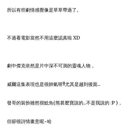
所以有些劇情感覺像是草草帶過了。
不過看電影當然不用這麼認真啦 XD
劇中傑克依然是片中深不可測的靈魂人物，
威爾這集表現也是很帥氣呀!!尤其是越到後面...
發哥的裝扮雖然很鯰魚(熊甚麼寶說的...不是我說的 :P )，
但卻很詩情畫意呢~哈