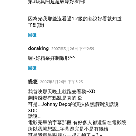
第3級真的超超級爆好看的!
因為光我那些沒看過1.2級的都說好看就知道
了!!!(讚)
回覆
doraking
2007年5月26日 下午2:59
喔~好精采好刺激耶^^
回覆
緹悠
2007年5月26日 下午3:25
我首映那天晚上就跑去看勒~XD
劇情感覺有點亂是真的 囧
可是... Johnny Depp的演技依然讚到沒話說
XDD
話說...
電影完畢的字幕那段 有好多人都還留在電影院
所以我就想說...字幕跑完是不是有後續
可是我還是跟朋友一起走掉了－3－