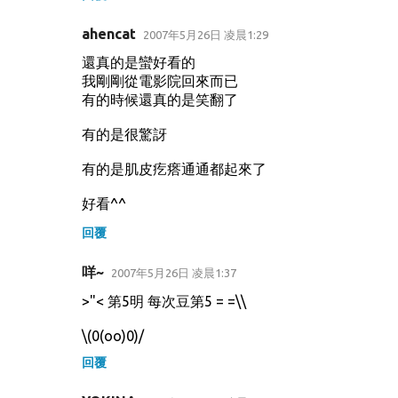
ahencat
2007年5月26日 凌晨1:29
還真的是蠻好看的
我剛剛從電影院回來而已
有的時候還真的是笑翻了
有的是很驚訝
有的是肌皮疙瘩通通都起來了
好看^^
回覆
咩~
2007年5月26日 凌晨1:37
>"< 第5明 每次豆第5 = =\\
\(0(oo)0)/
回覆