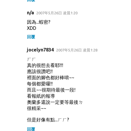
n/a
2007年5月26日 凌晨1:20
因為...蝦密?
XDD
回覆
jocelyn7834
2007年5月26日 凌晨1:28
ㄏㄏ
真的很想去看耶!!!
應該很讚吧!!
裡面的腳色都好棒唷~~
每個都愛囉!!
而且~~很期待最後一段!
看報紙的報導
奧蘭多還說一定要等最後ㄉ
很精采~~
但是好像有點...ㄏㄏ?
回覆