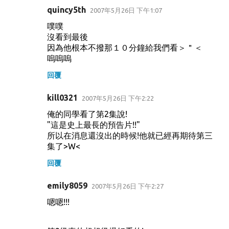
quincy5th
2007年5月26日 下午1:07
噗噗
沒看到最後
因為他根本不撥那１０分鐘給我們看＞＂＜
嗚嗚嗚
回覆
kill0321
2007年5月26日 下午2:22
俺的同學看了第2集說!
"這是史上最長的預告片!!"
所以在消息還沒出的時候!他就已經再期待第三
集了>W<
回覆
emily8059
2007年5月26日 下午2:27
嗯嗯!!!