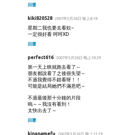
回覆
kiki820528
2007年5月26日 晚上8:19
星期二我也要去看欸~
一定很好看 呵呵XD
回覆
perfect616
2007年5月26日 晚上10:29
第一天上映就跑去看了～
朋友都說看了之後很失望～
不過我覺得不錯看呀！！
可能是結局她們不滿意吧～
不過最後那十分鐘的片段
嗚～～我沒有看到！
太快出去了～
回覆
kingnamefu
2007年5月26日 晚上11:29