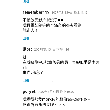
回覆
remember119
2007年5月30日 晚上11:13
不是放完影片就沒了= =
我再電影院等的也滿久的都沒看到
就走人了
回覆
lilcat
2007年5月31日 下午1:16
疑..
在我映像中...那章魚男的另一隻腳似乎是木頭
耶
事喵..我忘了
回覆
gdfyet
2007年5月31日 晚上10:55
我覺得那隻morkey的戲份愈來愈多嚕～
感覺會有第四集呢～＞＜