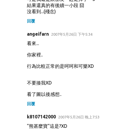
結果還真的有後續一小段 囧
沒看到...(殘念)
回覆
angeifarn
2007年5月26日 下午5:34
看來...
你家裡..
行為比較正常的是呵呵和可樂XD
不要揍我XD
看了圖以後感想..
回覆
k8107142000
2007年5月26日 晚上7:53
"熊甚麼寶"這是?XD