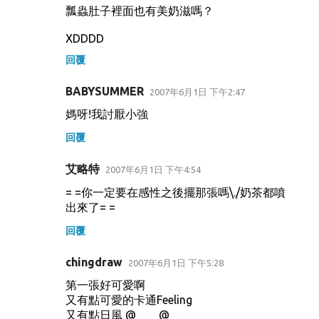
瓢蟲肚子裡面也有美奶滋嗎？
XDDDD
回覆
BABYSUMMER
2007年6月1日 下午2:47
媽呀!我討厭小強
回覆
艾略特
2007年6月1日 下午4:54
= =你一定要在感性之後擺那張嗎\./奶茶都噴
出來了= =
回覆
chingdraw
2007年6月1日 下午5:28
第一張好可愛啊
又有點可愛的卡通Feeling
又有點日風 @____@