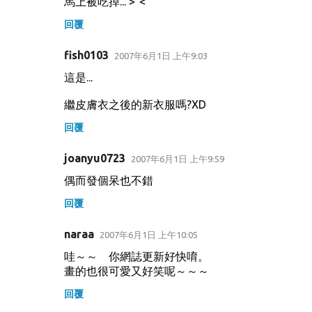
馬上被吃掉... >ˇ<
回覆
fish0103
2007年6月1日 上午9:03
這是...
繼皮膚衣之後的新衣服嗎?XD
回覆
joanyu0723
2007年6月1日 上午9:59
偶而發個呆也不錯
回覆
naraa
2007年6月1日 上午10:05
哇～～ 你網誌更新好快唷。
畫的也很可愛又好笑呢～～～
回覆