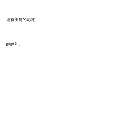
還有美麗的彩虹，
靜靜的。