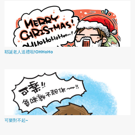
耶誕老人送禮啦!OHHoHo
可樂對不起~