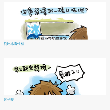
從吃冰看性格
蚊子咬