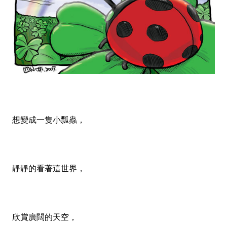
想變成一隻小瓢蟲，
靜靜的看著這世界，
欣賞廣闊的天空，