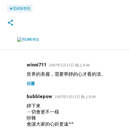
★思緒集散地
winni711
2007年5月31日 晚上9:46
留
世界的美麗，需要寧靜的心才看的清。
言
回覆
bubblepow
2007年5月31日 晚上9:49
靜下來
ㄧ切會更不一樣
吵雜
會讓大家的心距更遠^^