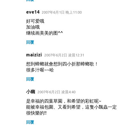
eve14
2007年6月1日 晚上11:00
好可爱哦
加油哦
继续画美美的图^^
回覆
maizizi
2007年6月2日 凌晨12:31
想到蟑螂就會想到四小折那蟑螂歌！
很多汁喔~~哈
回覆
小幽
2007年6月2日 凌晨4:40
是幸福的四葉草園，和希望的彩虹呢~
能被幸福包圍、又看到希望，這隻小飄蟲一定
很快樂的!!
回覆