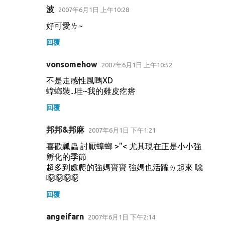
波
2007年6月1日 上午10:28
好可愛ㄌ~
回覆
vonsomehow
2007年6月1日 上午10:52
不是走感性風嗎XD
蟑螂裝...哇~我的雞皮疙瘩
回覆
邦邦&邦麻
2007年6月1日 下午1:21
喜歡瓢蟲 討厭蟑螂 >"< 尤其現在正是小小強
孵化的季節
超多到處爬的強媽寶寶 強媽也活躍ㄌ起來 噁
噁噁噁噁
回覆
angeifarn
2007年6月1日 下午2:14