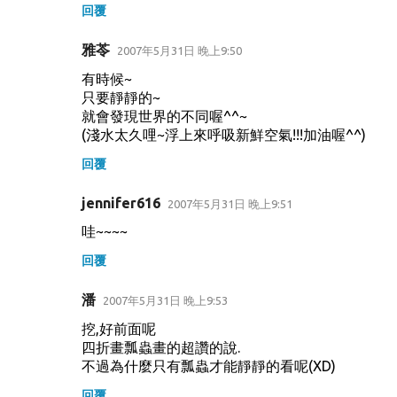
回覆
雅苓
2007年5月31日 晚上9:50
有時候~
只要靜靜的~
就會發現世界的不同喔^^~
(淺水太久哩~浮上來呼吸新鮮空氣!!!加油喔^^)
回覆
jennifer616
2007年5月31日 晚上9:51
哇~~~~
回覆
潘
2007年5月31日 晚上9:53
挖,好前面呢
四折畫瓢蟲畫的超讚的說.
不過為什麼只有瓢蟲才能靜靜的看呢(XD)
回覆