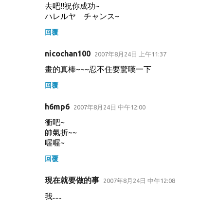
去吧!!祝你成功~
ハレルヤ チャンス~
回覆
nicochan100
2007年8月24日 上午11:37
畫的真棒~~~忍不住要驚嘆一下
回覆
h6mp6
2007年8月24日 中午12:00
衝吧~
帥氣折~~
喔喔~
回覆
現在就要做的事
2007年8月24日 中午12:08
我......