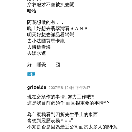
穿衣服才不會被抓去關
哈哈
阿花想做的有．．
晚上好想去翡翠灣看ＳＡＮＡ
明天好想去誠品看彎彎
去小法國買馬卡龍
去海邊看海
去淡水逛
好 睡覺．．囧
回覆
grizelda
2007年8月24日 下午2:47
現在必須作的事情...努力工作吧?!
這是我目前必須作 而且很重要的事情^^
為什麼我看到四折先生手上的東西
會想到履歷表勒?! = ="
不知是否是因為最近公司面試太多人的關係...