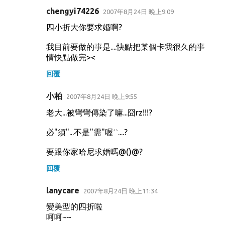
chengyi74226
2007年8月24日 晚上9:09
四小折大你要求婚啊?
我目前要做的事是....快點把某個卡我很久的事
情快點做完><
回覆
小柏
2007年8月24日 晚上9:55
老大...被彎彎傳染了嘛...囧rz!!!?
必"須"...不是"需"喔ˊˋ....?
要跟你家哈尼求婚嗎@()@?
回覆
lanycare
2007年8月24日 晚上11:34
變美型的四折啦
呵呵~~