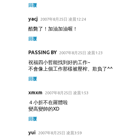
回覆
yacj
2007年8月25日 凌晨12:24
酷斃了！加油加油喔！
回覆
PASSING BY
2007年8月25日 凌晨1:23
祝福四小哲能找到好的工作~
不會像上個工作那樣被壓榨、欺負了^^
回覆
xmxm
2007年8月25日 凌晨1:53
４小折不在羅體啦
變高變帥的XD
回覆
yui
2007年8月25日 凌晨3:59