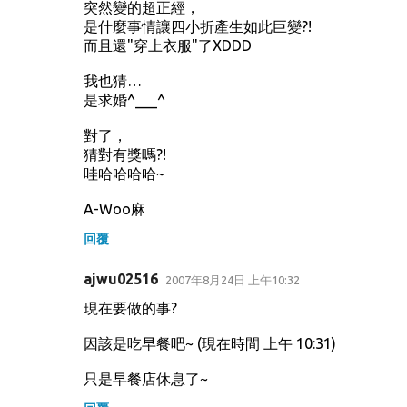
突然變的超正經，
是什麼事情讓四小折產生如此巨變?!
而且還"穿上衣服"了XDDD
我也猜…
是求婚^___^
對了，
猜對有獎嗎?!
哇哈哈哈哈~
A-Woo麻
回覆
ajwu02516
2007年8月24日 上午10:32
現在要做的事?
因該是吃早餐吧~ (現在時間 上午 10:31)
只是早餐店休息了~