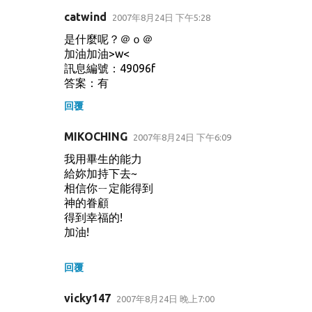
catwind
2007年8月24日 下午5:28
是什麼呢？＠ｏ＠
加油加油>w<
訊息編號：49096f
答案：有
回覆
MIKOCHING
2007年8月24日 下午6:09
我用畢生的能力
給妳加持下去~
相信你ㄧ定能得到
神的眷顧
得到幸福的!
加油!
回覆
vicky147
2007年8月24日 晚上7:00