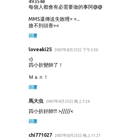
49354e
每個人都會有必需要做的事阿@@
MMS還傳送失敗哩= =...
搶不到頭香><
回覆
loveaki25
2007年8月25日 下午2:50
=)
四小折變帥了！
Ｍａｎ！
回覆
馬大虫
2007年8月25日 晚上7:24
四小折好帥!!! >/////<
回覆
chi771027
2007年8月25日 晚上11:21