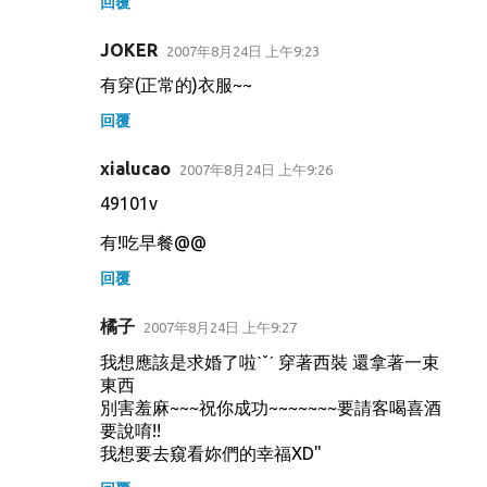
回覆
JOKER
2007年8月24日 上午9:23
有穿(正常的)衣服~~
回覆
xialucao
2007年8月24日 上午9:26
49101v
有!吃早餐@@
回覆
橘子
2007年8月24日 上午9:27
我想應該是求婚了啦ˋˇˊ 穿著西裝 還拿著一束
東西
別害羞麻~~~祝你成功~~~~~~~要請客喝喜酒
要說唷!!
我想要去窺看妳們的幸福XD"