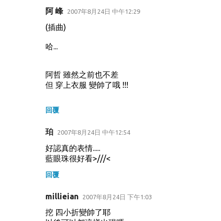
阿 峰
2007年8月24日 中午12:29
(插曲)
哈...
阿哲 雖然之前也不差
但 穿上衣服 變帥了哦 !!!
回覆
珀
2007年8月24日 中午12:54
好認真的表情.....
藍眼珠很好看>///<
回覆
millieian
2007年8月24日 下午1:03
挖 四小折變帥了耶