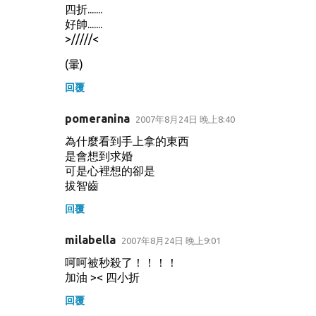
四折.......
好帥.......
>/////<
(暈)
回覆
pomeranina
2007年8月24日 晚上8:40
為什麼看到手上拿的東西
是會想到求婚
可是心裡想的卻是
拔智齒
回覆
milabella
2007年8月24日 晚上9:01
呵呵被秒殺了！！！！
加油 >< 四小折
回覆