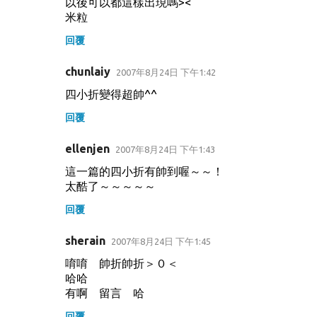
以後可以都這樣出現嗎><
米粒
回覆
chunlaiy
2007年8月24日 下午1:42
四小折變得超帥^^
回覆
ellenjen
2007年8月24日 下午1:43
這一篇的四小折有帥到喔～～！
太酷了～～～～～
回覆
sherain
2007年8月24日 下午1:45
唷唷 帥折帥折＞０＜
哈哈
有啊 留言 哈
回覆