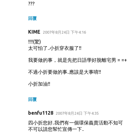
???
回覆
KIME
2007年8月24日 下午4:16
!!!!(驚)
太可怕了..小折穿衣服了!!
我要做的事，就是先把日語學好脫離宅男 = =+
不過小折要做的事..應該是大事唷!!
小折加油!!
回覆
benfu1128
2007年8月24日 下午4:35
四小折您好..我們有一個環保義賣活動不知可
不可以請您幫忙宣傳一下..