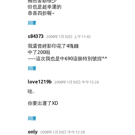
雖然金額很少
但也是超幸運的
恭喜四折喔~
回覆
s84373
2008年1月30日 上午11:42
我還曾經影印花了4塊錢
中了200啦
~~~這次我也是中690這個特別號捏^^
回覆
love1219b
2008年1月30日 中午12:26
哇..
你要出運了XD
回覆
only
2008年1月30日 中午12:28