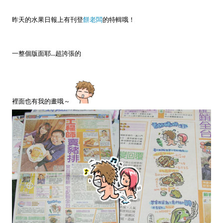
昨天的水果日報上有刊登
餅老闆
的特輯哦！
一整個版面耶...超誇張的
裡面也有我的畫哦～