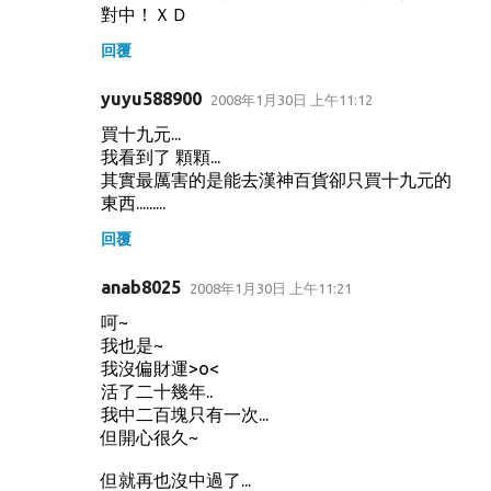
對中！ＸＤ
回覆
yuyu588900
2008年1月30日 上午11:12
買十九元...
我看到了 顆顆...
其實最厲害的是能去漢神百貨卻只買十九元的
東西.........
回覆
anab8025
2008年1月30日 上午11:21
呵~
我也是~
我沒偏財運>o<
活了二十幾年..
我中二百塊只有一次...
但開心很久~
但就再也沒中過了...