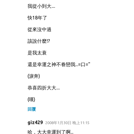
我從小到大....
快18年了
從來沒中過
該說什麼!?
是我太衰
還是幸運之神不眷戀我...=口="
(淚奔)
恭喜四折大大....
(嘆)
回覆
giz429
2008年1月30日 晚上11:15
哈，大大幸運到了啊...