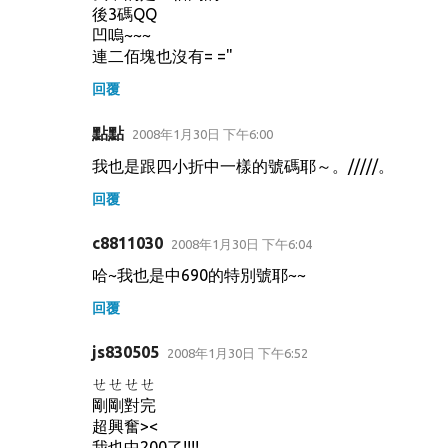
後3碼QQ
凹嗚~~~
連二佰塊也沒有= ="
回覆
點點
2008年1月30日 下午6:00
我也是跟四小折中一樣的號碼耶～。/////。
回覆
c8811030
2008年1月30日 下午6:04
哈~我也是中690的特別號耶~~
回覆
js830505
2008年1月30日 下午6:52
ㄝㄝㄝㄝ
剛剛對完
超興奮><
我也中200了!!!!