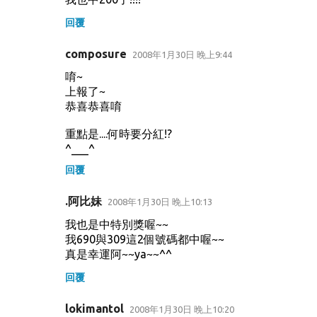
回覆
composure
2008年1月30日 晚上9:44
唷~
上報了~
恭喜恭喜唷
重點是....何時要分紅!?
^___^
回覆
.阿比妹
2008年1月30日 晚上10:13
我也是中特別獎喔~~
我690與309這2個號碼都中喔~~
真是幸運阿~~ya~~^^
回覆
lokimantol
2008年1月30日 晚上10:20