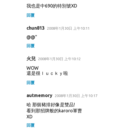
我也是中690的特別號XD
回覆
chun813
2008年1月30日 上午10:11
@@"
回覆
火兒
2008年1月30日 上午10:12
WOW
還是很ｌｕｃｋｙ啦
回覆
autmemory
2008年1月30日 上午10:17
哈 那個豬排好像是雙品!
看到那招牌般的karoro軍曹
XD
回覆