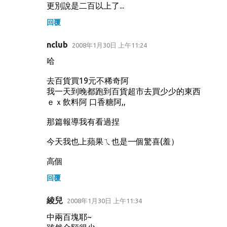
更別說是二百以上了...
回覆
nclub
2008年1月30日 上午11:24
哈
去百貨買19元不稀奇阿
我一天到晚都跑到百貨超市去買少少的東西
ｅｘ飲料阿 口香糖阿,,
那篇報導我有看過捏
今天我也上蘋果ㄟ也是一個驚喜(羞）
高個
回覆
綾兒
2008年1月30日 上午11:34
中兩百塊耶~