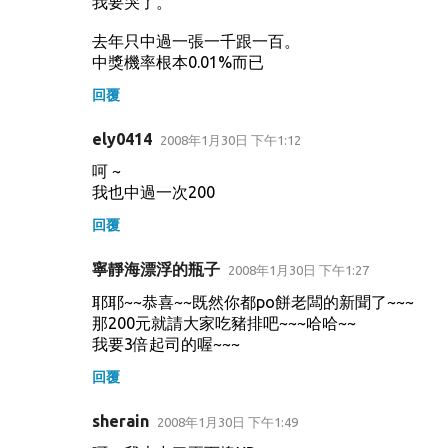
我要哭了。
去年只中過一張一千跟一百。
中獎機率根本0.01%而已
回覆
ely0414
2008年1月30日 下午1:12
呵 ~
我也中過一次200
回覆
寧靜海漂浮的瓶子
2008年1月30日 下午1:27
耶耶~~恭喜~~既然你都po餅老闆的新聞了~~~
那200元就請大家吃豬排吧~~~哈哈~~
我要3倍起司的喔~~~
回覆
sherain
2008年1月30日 下午1:49