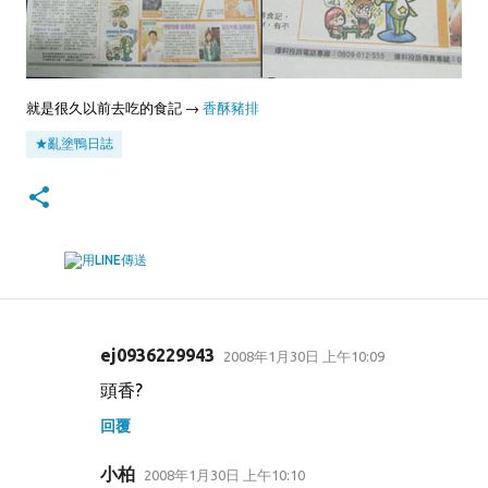
就是很久以前去吃的食記 →
香酥豬排
★亂塗鴨日誌
ej0936229943
2008年1月30日 上午10:09
留
頭香?
言
回覆
小柏
2008年1月30日 上午10:10