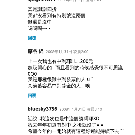
真是謝謝四折
我都沒看到有特別號這兩個
但還是沒中
嗚嗚嗚~~~
回覆
藤谷 貓
2008年1月31日 凌晨2:00
上一次我也有中到耶!!!......200元
超級開心的....而且看到的時候感覺很不可思議
0Q0
我是那種很難中到發票的人ˊuˋ"
真羨慕容易中到獎金的人.....唉
回覆
bluesky3756
2008年1月31日 凌晨3:10
話說...我這次也是中這個號碼耶XD
我去年年初還有對中 之後就沒了= =
希望今年的一開始就有這種好運能持續下去ˊˇˋ