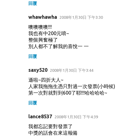
回覆
whawhawha
2008年1月30日 下午3:30
噢噢噢噢!!!
我也有中200元唷~
整個興奮極了
別人都不了解我的喜悅一 一
回覆
saxy520
2008年1月30日 下午3:44
遜啦~四折大人~
人家我拖拖生憑只對過一次發票(小時候)
第一次對就對到600了耶!!!哈哈哈哈~
回覆
lance8537
2008年1月30日 下午4:39
我都忘記要對發票了
中獎的話會在來這報備