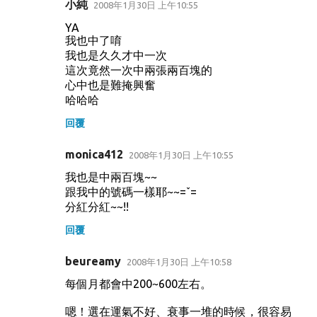
小純
2008年1月30日 上午10:55
YA
我也中了唷
我也是久久才中一次
這次竟然一次中兩張兩百塊的
心中也是難掩興奮
哈哈哈
回覆
monica412
2008年1月30日 上午10:55
我也是中兩百塊~~
跟我中的號碼一樣耶~~=ˇ=
分紅分紅~~!!
回覆
beureamy
2008年1月30日 上午10:58
每個月都會中200~600左右。
嗯！選在運氣不好、衰事一堆的時候，很容易