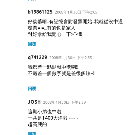
b19861125
2008年1月30日 下午2:05
好羨慕唷..有記憶會對發票開始..我就從沒中過
發票= =...有的也是家人
對好拿給我開心一下>"<!!!
回覆
q741229
2008年1月30日 下午2:35
我都差一點點就中獎咧!!
不過差一個數字就是差很多辣~!!
回覆
JOSH
2008年1月30日 下午2:39
這期小弟也中啦
一共是1400大洋啦~~~~
超高興的
回覆