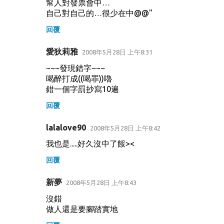
幫人對發票會中…
自己對自己的…很少在中@@"
回覆
愛狄莉雅
2008年5月28日 上午8:31
~~~發現錯字~~~
喝醉打成((喝罪))嚕
錯一個字罰抄寫10遍
回覆
lalalove90
2008年5月28日 上午8:42
我也是.....好久沒中了餒><
回覆
新夢
2008年5月28日 上午8:43
沒錯
做人還是要腳踏實地