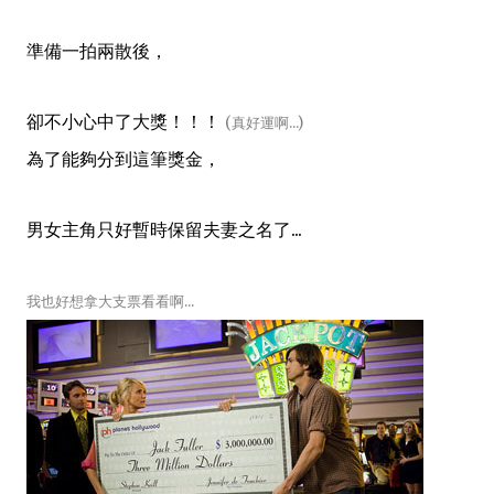
準備一拍兩散後
，
卻不小心中了大獎！！！
(真好運啊...)
為了能夠分到這筆獎金，
男女主角只好暫時保留夫妻之名了...
我也好想拿大支票看看啊...