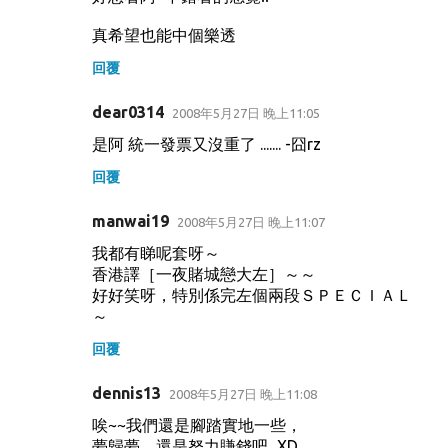
真希望也能中個樂透
回覆
dear0314
2008年5月27日 晚上11:05
是阿 統一發票又沒重了 ....... -囧rz
回覆
manwai19
2008年5月27日 晚上11:07
我都有睇呢套呀～
香港譯［一夜賭城戀大左］～～
好好笑呀，特別係完左個兩段ＳＰＥＣＩＡＬ
～
回覆
dennis13
2008年5月27日 晚上11:08
唉~~我們還是腳踏實地一些，
夢歸夢，還是努力賺錢吧...XD