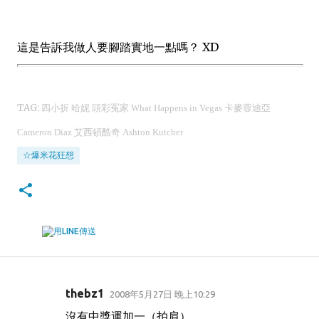
這是告訴我做人要腳踏實地一點嗎？ XD
TAG: 四小折 哈妮 頭彩冤家
What Happens in Vegas
卡麥蓉迪亞
Cameron Diaz 艾西頓酷奇 Ashton Kutcher
☆爆米花狂想
thebz1
2008年5月27日 晚上10:29
留
沒有中獎運加一（拍肩）