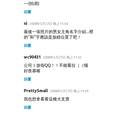
~~(拍肩)
回覆
ni
2008年5月27日 晚上11:54
最後一張照片的男女主角名字介紹....裡
的"和"字應該是放錯位置了吧！
回覆
wc90431
2008年5月27日 晚上11:55
公司ㄆ放假QQ！！不能看拉（（惱
好羨慕喔
回覆
PrettySmall
2008年5月27日 晚上11:59
我也想拿看看這種大支票
回覆