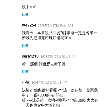
沒中= ="
回覆
we2254
2008年5月27日 晚上11:39
我看ㄌㄧ本書說:人生好運§壞運一定是各半ㄉ
所以先把壞運用玩好運就來ㄌ
回覆
sara1210
2008年5月27日 晚上11:41
哈~~那個 我也想去看了說~!
回覆
小玫
2008年5月27日 晚上11:47
決勝21點也很好看喔~^^這一次的統一發票我
中了一張4000的~超開心
呀~~~這是第一次唷~呵呵~^^所以四折大大有
一天你也會中大獎的啦