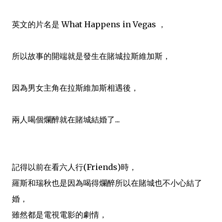
英文的片名是 What Happens in Vegas
，
所以故事的開端就是發生在賭城拉斯維加斯
，
因為男女主角在
拉斯維加斯相遇後
，
兩人喝個爛
醉
就在賭城結婚了...
記得以前在看六人行(Friends)時
，
羅斯和瑞秋也是因為喝得爛醉所以在賭城也不小心結了
婚
，
雖然都是電視電影的劇情
，