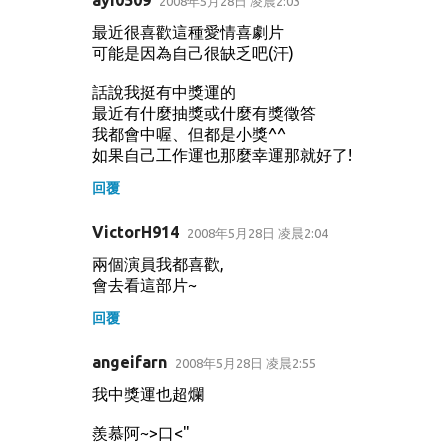
2008年5月28日 凌晨2:03
最近很喜歡這種愛情喜劇片
可能是因為自己很缺乏吧(汗)
話說我挺有中獎運的
最近有什麼抽獎或什麼有獎徵答
我都會中喔、但都是小獎^^
如果自己工作運也那麼幸運那就好了!
回覆
VictorH914
2008年5月28日 凌晨2:04
兩個演員我都喜歡,
會去看這部片~
回覆
angeifarn
2008年5月28日 凌晨2:55
我中獎運也超爛
羨慕阿~>口<"