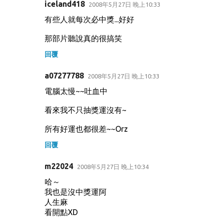
iceland418
2008年5月27日 晚上10:33
有些人就每次必中獎...好好
那部片聽說真的很搞笑
回覆
a07277788
2008年5月27日 晚上10:33
電腦太慢~~吐血中
看來我不只抽獎運沒有~
所有好運也都很差~~Orz
回覆
m22024
2008年5月27日 晚上10:34
哈～
我也是沒中獎運阿
人生麻
看開點XD