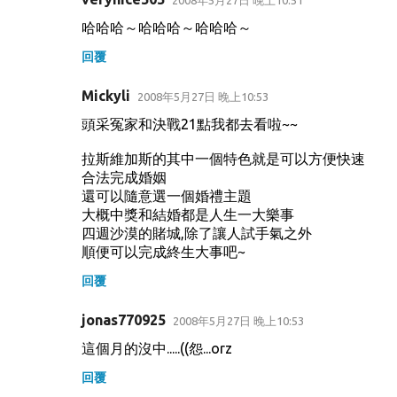
哈哈哈～哈哈哈～哈哈哈～
回覆
Mickyli
2008年5月27日 晚上10:53
頭采冤家和決戰21點我都去看啦~~
拉斯維加斯的其中一個特色就是可以方便快速
合法完成婚姻
還可以隨意選一個婚禮主題
大概中獎和結婚都是人生一大樂事
四週沙漠的賭城,除了讓人試手氣之外
順便可以完成終生大事吧~
回覆
jonas770925
2008年5月27日 晚上10:53
這個月的沒中.....((怨...orz
回覆