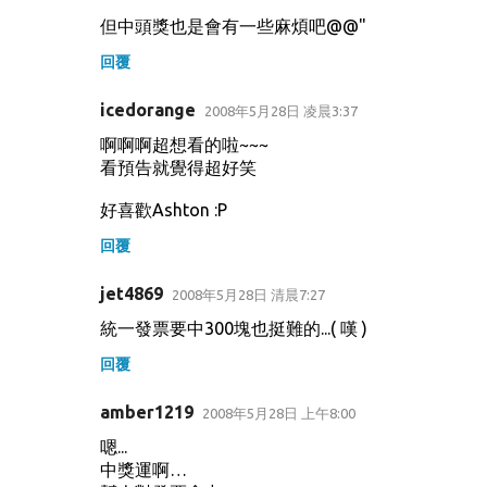
但中頭獎也是會有一些麻煩吧@@"
回覆
icedorange
2008年5月28日 凌晨3:37
啊啊啊超想看的啦~~~
看預告就覺得超好笑
好喜歡Ashton :P
回覆
jet4869
2008年5月28日 清晨7:27
統一發票要中300塊也挺難的...( 嘆 )
回覆
amber1219
2008年5月28日 上午8:00
嗯...
中獎運啊…