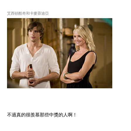
艾西頓酷奇
和
卡麥蓉迪亞
不過真的很羨慕那些中獎的人啊！