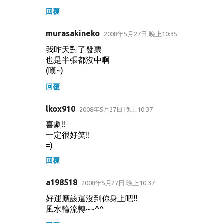
回覆
murasakineko
2008年5月27日 晚上10:35
我昨天對了發票
也是半張都沒中啊
(嘆~)
回覆
lkox910
2008年5月27日 晚上10:37
喜劇!!
一定很好笑!!
=)
回覆
a198518
2008年5月27日 晚上10:37
好運應該還沒到你身上吧!!
風水輪流轉~~^^