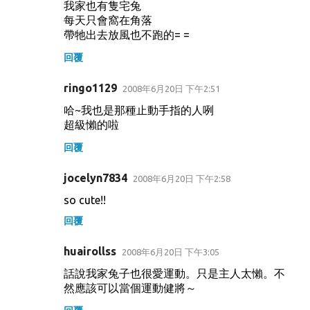
我家也有隻宅兔
每天只會窩在角落
帶牠出去放風也不跑的= =
回覆
ringo1129
2008年6月20日 下午2:51
哈~我也是那種止動手指的人咧
超級懶的啦
回覆
jocelyn7834
2008年6月20日 下午2:58
so cute!!
回覆
huairollss
2008年6月20日 下午3:05
話說我家兔子也很愛運動。只是主人太懶。不
然應該可以當個運動健將～