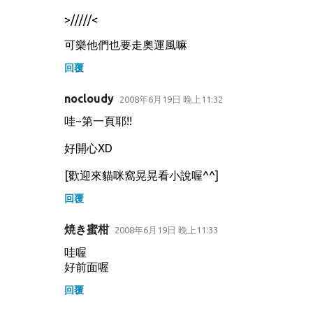
>/////<
可樂他們也要走奧運風嘛
回覆
nocloudy
2008年6月19日 晚上11:32
哇~第一頁耶!!
好開心XD
[歡迎來貓咪窩晃晃看小說喔^^]
回覆
焼き蜜柑
2008年6月19日 晚上11:33
哇喔
好前面喔
回覆