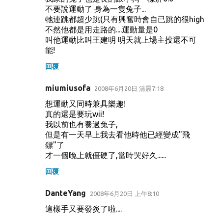
不要說運動了 身為一隻兔子...
牠連跳都超少跳(只有興奮時會自已跳的很high
不然他都是用走路的....運動量是0
叫他運動比叫王建明 明天就上場主投還不可
能!
回覆
miumiusofa
2008年6月20日 清晨7:18
想運動又同時兼具樂趣!
真的還是要玩wii!
我以前也有養過兔子,
但是有一天早上我去看他時他已經變成"飛
鏢"了
才一個晚上就僵硬了,當時哭好久......
回覆
DanteYang
2008年6月20日 上午8:10
這樣手又要發炎了啦....