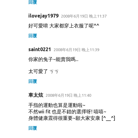
回覆
ilovejay1979
2008年6月19日 晚上11:37
好可愛唷 大家都穿上衣服了呢^^
回覆
saint0221
2008年6月19日 晚上11:39
你家的兔子~能賣我嗎...
太可愛了 ㄎㄎ
回覆
車太炫
2008年6月19日 晚上11:40
手指的運動也算是運動啦~
不然wii fit 也是不錯的選擇呀! 嘻嘻~
身體健康震得很重要~願大家安康 [^__^]
回覆