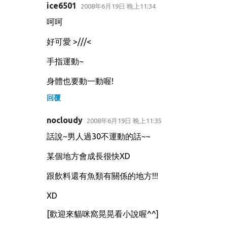
ice6501
2008年6月19日 晚上11:34
呵呵
好可愛 >///<
手指運動~
身體也要動一動喔!
回覆
nocloudy
2008年6月19日 晚上11:35
話說~男人過30不運動的話~~
某個地方會成長很快XD
跟飲料還有魚類有關係的地方!!!
XD
[歡迎來貓咪窩晃晃看小說喔^^]