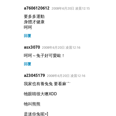
a7606120612
2008年6月20日 凌晨12:15
要多多運動
身體才健康
呵呵
回覆
asx3070
2008年6月20日 凌晨12:16
呵呵～兔子好可愛歐！
回覆
a23045179
2008年6月20日 凌晨12:16
我家也有養兔兔 要看麻ˋˇˊ
牠眼睛很大噢XDD
牠叫熊熊
是迷你兔呢=]