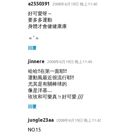
a2550391
2008年6月19日 晚上11:40
好可愛呀～
要多多運動
身體才會健健康康
＝ˇ＝
回覆
jinnere
2008年6月19日 晚上11:40
哈哈!!在第一面耶!!
運動風最近很流行耶!!
尤其是有關棒球的
像是洋基.....
玫玫和可樂真ㄉ好可愛 ///
回覆
jungle23aa
2008年6月19日 晚上11:42
NO.15