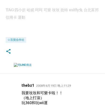
TAG:四小折 哈妮 呵呵 可樂 玫玫 批特 miffy兔 台北富邦
信用卡 運動
☆百貨合作社
thebz1
2008年6月19日 晚上11:29
留
我要玫玫和可樂卡啦！！
言
（地上打滾）
玩360和玩wii運