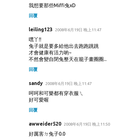
我想要那些Miffi兔xD
回覆
leiling123
2008年6月19日 晚上11:47
嘿丫!!
兔子就是要多給他出去跑跑跳跳
才會健康有活力喲~
不然會變自閉兔整天在籠子畫圈圈...
回覆
sandy
2008年6月19日 晚上11:47
呵呵和可樂都有穿衣服ㄟ
好可愛喔
回覆
awweider520
2008年6月19日 晚上11:50
好厲害ㄉ兔子0.0