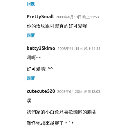
回覆
PrettySmall
2008年6月19日 晚上11:53
你的玫玫跟可樂真的好可愛喔
回覆
batty25kimo
2008年6月19日 晚上11:55
呵呵~~
好可愛唷!!^^
回覆
cutecute520
2008年6月20日 凌晨12:03
噗
我們家的小白兔只喜歡懶懶的躺著
難怪牠越來越胖了＊ˇ＊