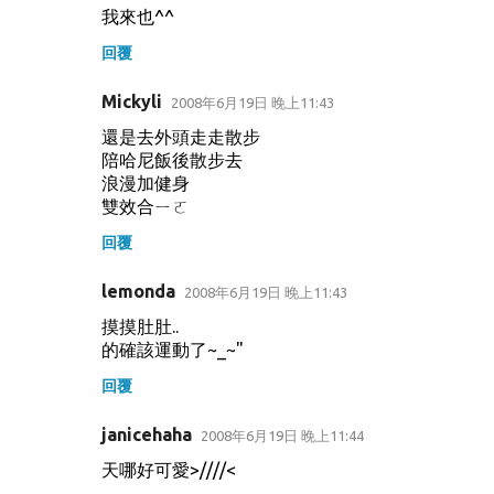
我來也^^
回覆
Mickyli
2008年6月19日 晚上11:43
還是去外頭走走散步
陪哈尼飯後散步去
浪漫加健身
雙效合ㄧㄛ
回覆
lemonda
2008年6月19日 晚上11:43
摸摸肚肚..
的確該運動了~_~"
回覆
janicehaha
2008年6月19日 晚上11:44
天哪好可愛>////<