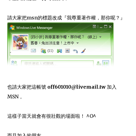
請大家把
msn的標題改成『我尊重著作權，那你呢？』
也請大家把
這帳號
off601010@livemail.tw
加入
MSN，
這樣子當天就會有很壯觀的場面啦！ ^O^
而且加入的朋友，