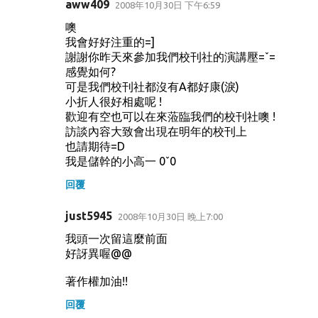
aww409
2008年10月30日 下午6:59
噢
我會好好注重的=]
謝謝你昨天來參加我們校刊社的演講壓=ˇ=
感覺如何?
可是我們校刊社都沒有A都好康(淚)
小折人很好相處呢 !
歡迎有空也可以在來蒞臨我們的校刊社噢 !
訪談內容大致會出現在明年的校刊上
也請期待=D
我是儲幹的小高一 0ˇ0
回覆
just5945
2008年10月30日 晚上7:00
我頭一次留這麼前面
好訝異喔@@
著作權加油!!
回覆