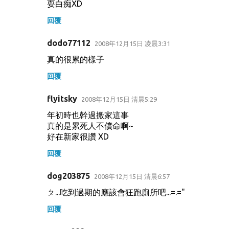
耍白痴XD
回覆
dodo77112
2008年12月15日 凌晨3:31
真的很累的樣子
回覆
flyitsky
2008年12月15日 清晨5:29
年初時也幹過搬家這事
真的是累死人不償命啊~
好在新家很讚 XD
回覆
dog203875
2008年12月15日 清晨6:57
ㄆ...吃到過期的應該會狂跑廁所吧...=.="
回覆