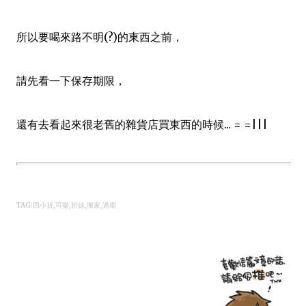
所以要喝來路不明
(?)
的東西之前，
請先看一下保存期限，
還有去看起來很老舊的雜貨店買東西的時候... = =|||
TAG:四小折,可樂,折妹,搬家,過期