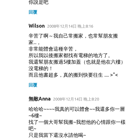
你說是吧
回覆
Wilson
2008年12月14日 晚上8:16
辛苦了啊～我自己常搬家，也常幫朋友搬
家...，
非常能體會這種辛苦，
所以我以後搬家都找有電梯的地方了。
我還幫朋友搬過5樓加蓋（也就是他在六樓）
沒電梯的！
而且他書超多，真的搬到快要往生 ..... >"<
回覆
無敵Anna
2008年12月14日 晚上8:20
哈哈哈~~~~我真的可以體會~~我還多你一層
~6樓~
找了一個大哥幫我搬~我想他的心情跟你一樣
吧~
只是我當下還沒水請他喝~