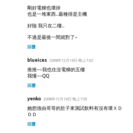
剛好電梯也壞掉
也是一堆東西...最種得是主機
好險 我只在二樓...
不過是最後一間就對了~
回覆
blueices
2008年12月14日 晚上7:02
推推~~我也住沒電梯的五樓
我懂~~QQ
回覆
yenko
2008年12月14日 晚上7:05
她想借由哥哥的肚子來測試飲料有沒有壞ＸＤ
ＤＤ
回覆