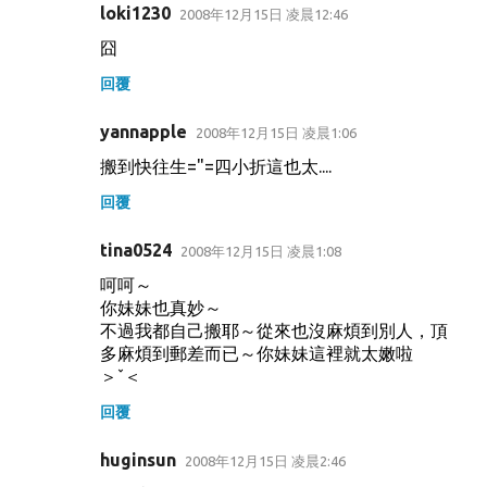
loki1230
2008年12月15日 凌晨12:46
囧
回覆
yannapple
2008年12月15日 凌晨1:06
搬到快往生="=四小折這也太....
回覆
tina0524
2008年12月15日 凌晨1:08
呵呵～
你妹妹也真妙～
不過我都自己搬耶～從來也沒麻煩到別人，頂
多麻煩到郵差而已～你妹妹這裡就太嫩啦
＞ˇ＜
回覆
huginsun
2008年12月15日 凌晨2:46