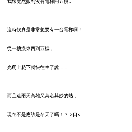
我妹竟然搬到沒有電梯的五樓...
這時候真是非常想要有一台電梯啊！
從一樓搬東西到五樓，
光爬上爬下就快往生了說 = =
而且這兩天高雄又莫名其妙的熱，
現在不是應該是冬天了嗎！？ >口<