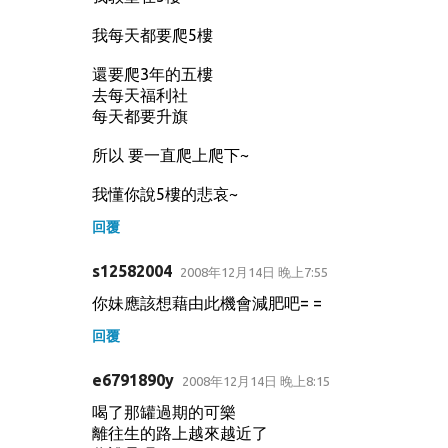
我每天都要爬5樓
還要爬3年的五樓
去每天福利社
每天都要升旗
所以 要一直爬上爬下~
我懂你說5樓的悲哀~
回覆
s12582004
2008年12月14日 晚上7:55
你妹應該想藉由此機會減肥吧= =
回覆
e6791890y
2008年12月14日 晚上8:15
喝了那罐過期的可樂
離往生的路上越來越近了