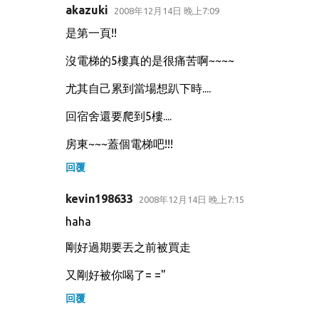
akazuki
2008年12月14日 晚上7:09
是第一頁!!
沒電梯的5樓真的是很痛苦啊~~~~
尤其自己累到當場想趴下時....
回宿舍還要爬到5樓....
房東~~~蓋個電梯吧!!!
回覆
kevin198633
2008年12月14日 晚上7:15
haha
剛好過期要丟之前被買走
又剛好被你喝了= ="
回覆