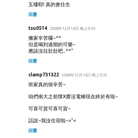
五樓耶! 真的會往生
回覆
tsu0514
2008年12月14日 晚上9:30
搬家辛苦囉~^^
但是喝到過期的可樂~
應該沒拉肚肚吧...^^"
回覆
clamp731322
2008年12月14日 晚上9:35
班家真的很辛苦~
咱們南大之前懷X齋沒電梯現在終於有啦~
可喜可賀可喜可賀~
話說~我沒住宿啦~>"<
回覆