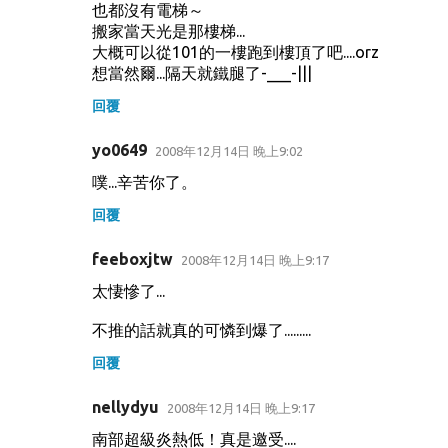
也都沒有電梯～
搬家當天光是那樓梯...
大概可以從101的一樓跑到樓頂了吧....orz
想當然爾...隔天就鐵腿了-___-|||
回覆
yo0649
2008年12月14日 晚上9:02
噗...辛苦你了。
回覆
feeboxjtw
2008年12月14日 晚上9:17
太悽慘了...
不推的話就真的可憐到爆了.........
回覆
nellydyu
2008年12月14日 晚上9:17
南部超級炎熱低！真是邀受....