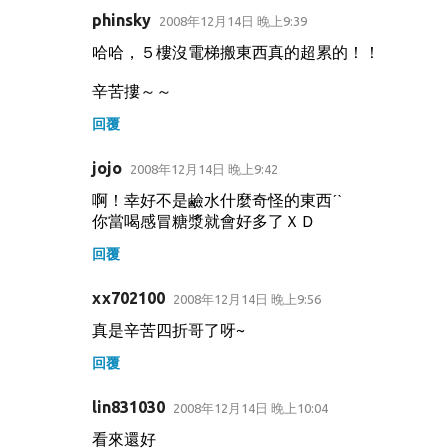
phinsky
2008年12月14日 晚上9:39
哈哈，５樓沒電梯搬東西真的超累的！！
辛苦摟～～
回覆
jojo
2008年12月14日 晚上9:42
啊！幸好不是鹼水什麼奇怪的東西ˊˋ
你當喝感冒糖漿就會好多了ＸＤ
回覆
xx702100
2008年12月14日 晚上9:56
真是辛苦四折哥了呀~
回覆
lin831030
2008年12月14日 晚上10:04
看來還好