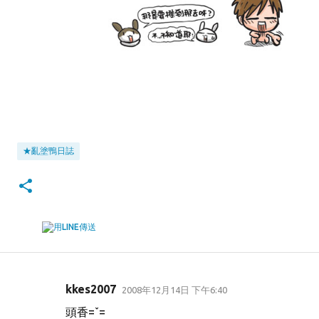
★亂塗鴨日誌
kkes2007
2008年12月14日 下午6:40
留
頭香=ˇ=
言