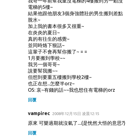
我哥一年前幫我重沒電梯的4樓搬到另一動沒
電梯的5樓~
結果他跟他朋友3個身強體壯的男生搬到差點
脫水~
加上我的書本很多又很重~
在炎炎的夏日~
真的有往生的感覺~
並同時烙下狠話~
這輩子不會再幫你搬了~ = =
1月要搬到學校~~
我另一個哥哥~
說要幫我搬~~
但想到要重五樓搬到學校2樓~
也正在想...怎麼半orz~
OS: 哀~有錢的話~~我也想住有電梯的orz
回覆
vampirec
2008年12月15日 凌晨12:15
原來 可樂過期就沒氣了....(是恍然大悟的意思?)
回覆