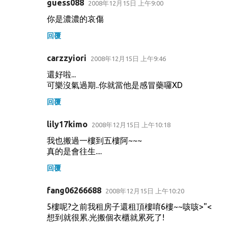
guess088
2008年12月15日 上午9:00
你是濃濃的哀傷
回覆
carzzyiori
2008年12月15日 上午9:46
還好啦...
可樂沒氣過期..你就當他是感冒藥囉XD
回覆
lily17kimo
2008年12月15日 上午10:18
我也搬過一樓到五樓阿~~~
真的是會往生....
回覆
fang06266688
2008年12月15日 上午10:20
5樓呢?之前我租房子還租頂樓唷6樓~~咳咳>"<
想到就很累.光搬個衣櫃就累死了!