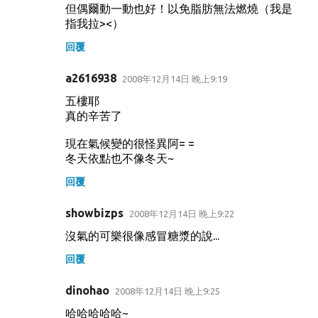
但偶爾動一動也好！以免脂肪無法燃燒（我是
指我拉><）
回覆
a2616938
2008年12月14日 晚上9:19
五樓耶
真的辛苦了
現在氣候變的很怪異阿= =
冬天依點也不像冬天~
回覆
showbizps
2008年12月14日 晚上9:22
沒氣的可樂很像感冒糖漿的說...
回覆
dinohao
2008年12月14日 晚上9:25
哈哈哈哈哈~