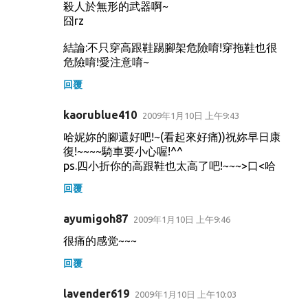
殺人於無形的武器啊~
囧rz
結論:不只穿高跟鞋踢腳架危險唷!穿拖鞋也很
危險唷!愛注意唷~
回覆
kaorublue410
2009年1月10日 上午9:43
哈妮妳的腳還好吧!~(看起來好痛))祝妳早日康
復!~~~~騎車要小心喔!^^
ps.四小折你的高跟鞋也太高了吧!~~~>口<哈
回覆
ayumigoh87
2009年1月10日 上午9:46
很痛的感觉~~~
回覆
lavender619
2009年1月10日 上午10:03