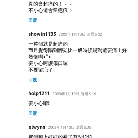
真的會超痛的！～～
不小心還會留疤痕ㄋ
回覆
showin1135
2009年1月10日 清晨6:02
一整個就是超痛的
而且覺得踢到腳架比一般時候踢到還要痛上好
幾倍啊>"<
要小心呵護傷口喔
不要留疤了~
回覆
holp1211
2009年1月10日 清晨6:16
要小心唷!!
回覆
elwynn
2009年1月10日 清晨6:35
那個腳上紅紅的看了有點怕怕…