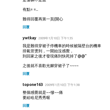
有點= =...
難得回覆再第一頁(開心
回覆
ywtkay
2009年1月10日 下午1:35
我是難得穿裙子停機車的時候被隔壁台的機車
排氣管燙到，一開始沒感覺，
到回家之後才發現痛到快死掉了@@"
之後就不喜歡光腳穿裙子了~~~~
回覆
topone163
2009年1月10日 下午1:38
整個感覺就是~~慘~~痛
要給哈尼秀秀喔
回覆