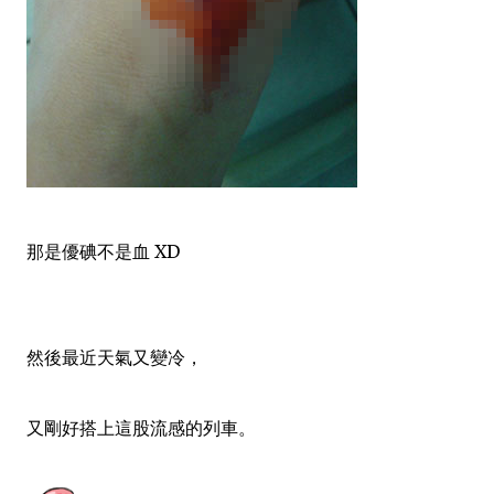
那是優碘不是血 XD
然後最近天氣又變冷，
又剛好搭上這股流感的列車。