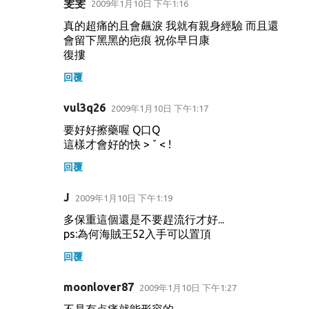
雯雯
2009年1月10日 下午1:16
真的超痛的且會飆淚 我就有親身經驗 而且還
會留下黑黑的疤痕 祝你早日康
復摟
回覆
vul3q26
2009年1月10日 下午1:17
要好好擦藥喔 Q口Q
這樣才會好的快 > ˇ < !
回覆
J
2009年1月10日 下午1:19
多保重這個還是不要趕流行才好...
ps:為何海賊王52入手可以置頂
回覆
moonlover87
2009年1月10日 下午1:27
不是有点痛就能形容的~