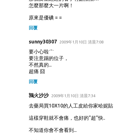
怎麼那麼大一片啊！
原來是優碘 = =
回覆
sunny30307
2009年1月10日 清晨7:08
要小心啦ˊˇˋ
要注意踢的位子，
不然真的...
超痛 囧
回覆
鶉火沙沙
2009年1月10日 清晨7:34
去藥局買10X10的人工皮給你家哈妮貼
這樣穿鞋就不會痛，也好的"超"快..
不知道你會不會看到...