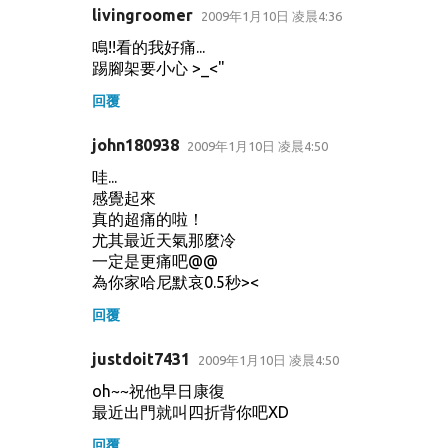
livingroomer
2009年1月10日 凌晨4:36
鳴!!看的我好痛...
踢腳架要小心 >_<"
回覆
john180938
2009年1月10日 凌晨4:50
哇...
感覺起來
真的超痛的啦！
尤其最近天氣那麼冷
一定是更痛吧@@
為你家哈尼默哀0.5秒><
回覆
justdoit7431
2009年1月10日 凌晨4:50
oh~~祝他早日康復
最近出門就叫四折背你吧XD
回覆