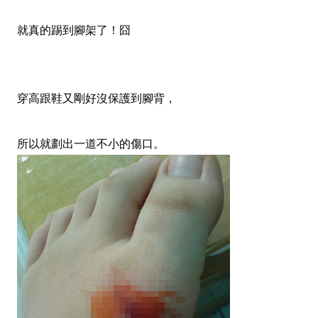
就真的踢到腳架了！囧
穿高跟鞋又剛好沒保護到腳背，
所以就劃出一道不小的傷口。