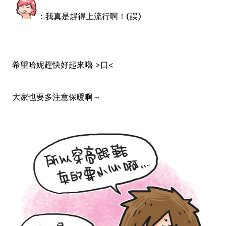
：我真是趕得上流行啊！(誤)
希望哈妮趕快好起來嚕 >口<
大家也要多注意保暖啊～