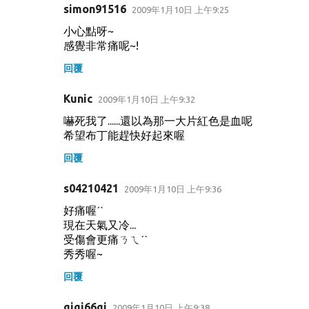
simon91516
2009年1月10日 上午9:25
小心點呀~
感覺非常痛呢~!
回覆
Kunic
2009年1月10日 上午9:32
嚇死我了......還以為那一大片紅色是血呢
希望布丁能趕快好起來喔
回覆
s04210421
2009年1月10日 上午9:36
好痛喔ˊˋ
現在天氣又冷...
受傷會更痛ㄋㄟˊˋ
秀秀喔~
回覆
gigi66gi
2009年1月10日 上午9:38