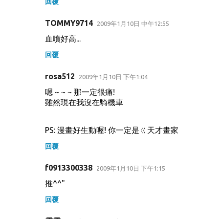
回覆
TOMMY9714
2009年1月10日 中午12:55
血噴好高...
回覆
rosa512
2009年1月10日 下午1:04
嗯 ~ ~ ~ 那一定很痛!
雖然現在我沒在騎機車
PS: 漫畫好生動喔! 你一定是ㄍ天才畫家
回覆
f0913300338
2009年1月10日 下午1:15
推^^"
回覆