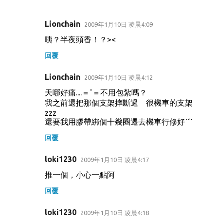
Lionchain
2009年1月10日 凌晨4:09
留
咦？半夜頭香！？><
言
回覆
Lionchain
2009年1月10日 凌晨4:12
天哪好痛....＝ˇ＝不用包紮嗎？
我之前還把那個支架摔斷過 很機車的支架
zzz
還要我用膠帶綁個十幾圈遷去機車行修好ˊˇˋ
回覆
loki1230
2009年1月10日 凌晨4:17
推一個，小心一點阿
回覆
loki1230
2009年1月10日 凌晨4:18