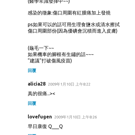
(醫學常識發揮中~~)
感染的徵象:傷口周圍有紅腫痛加上發燒
ps如果可以的話可用生理食鹽水或清水擦拭
傷口周圍部份(因為優碘會沉積而進入皮膚)
(龜毛一下~~
如果機車的腳根有生鏽的話~~~
"建議"打破傷風疫苗)
回覆
alicia28
2009年1月10日 上午8:22
真的很痛...><
回覆
lovefugen
2009年1月10日 上午8:26
早日康復 Q___Q