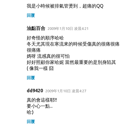
我是小時候被排氣管燙到，超痛的QQ
回覆
油點百合
2009年1月10日 凌晨4:21
好奇怪的順序哈哈
冬天尤其現在寒流來的時候受傷真的很痛很痛
很痛痛
媽呀 流感真的很可怕
好好照顧你家哈妮 當然最重要的是別身陷其
( 像我一樣 囧
回覆
dd9420
2009年1月10日 凌晨4:27
真的會這樣耶!!
要小心一點...
哈:)
回覆