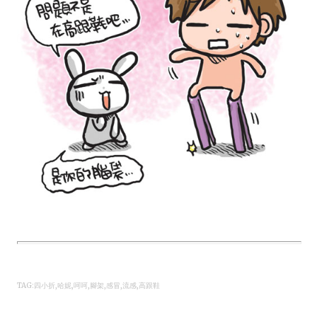
TAG:四小折,哈妮,呵呵,腳架,感冒,流感,高跟鞋