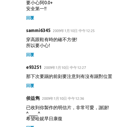
要小心阿0.0+
安全第一!!
回覆
sammi6345
2009年1月10日 中午12:25
穿高跟鞋有時的確不方便!
所以要小心!
回覆
e93251
2009年1月10日 中午12:27
那下次要踢的前刻要注意到有沒有踢對位置
回覆
侯益雋
2009年1月10日 中午12:36
已收到你製作的明信片，非常可愛，謝謝!
^____^
希望哈妮早日康復