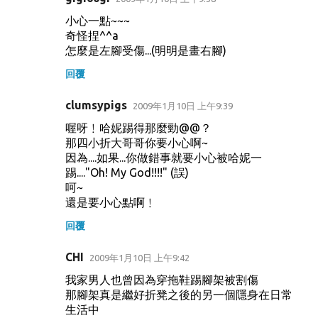
小心一點~~~
奇怪捏^^a
怎麼是左腳受傷...(明明是畫右腳)
回覆
clumsypigs
2009年1月10日 上午9:39
喔呀﹗哈妮踢得那麼勁@@？
那四小折大哥哥你要小心啊~
因為....如果...你做錯事就要小心被哈妮一
踢...."Oh! My God!!!!" (誤)
呵~
還是要小心點啊﹗
回覆
CHI
2009年1月10日 上午9:42
我家男人也曾因為穿拖鞋踢腳架被割傷
那腳架真是繼好折凳之後的另一個隱身在日常
生活中