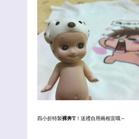
四小折特製
裸奔T
！送禮自用兩相宜哦～