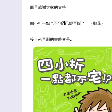
而且感謝大家的支持，
四小折一點也不宅?!已經再版了！（撒花）
接下來再刷的書將會是...