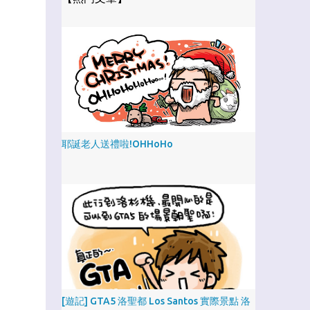
耶誕老人送禮啦!OHHoHo
[遊記] GTA5 洛聖都 Los Santos 實際景點 洛