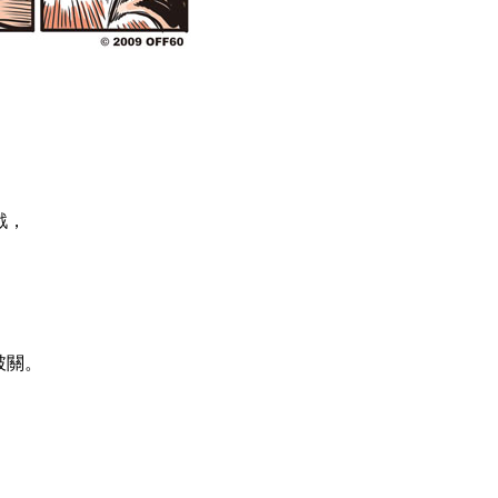
戲，
破關。