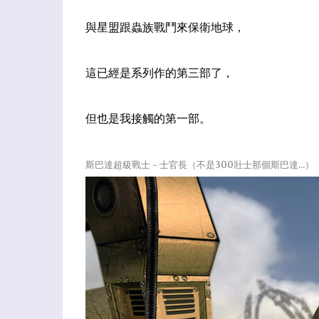
與星盟跟蟲族戰鬥來保衛地球
，
這已經是系列作的第三部了
，
但也是我接觸的第一部。
斯巴達超級戰士－士官長（不是300壯士那個斯巴達...）