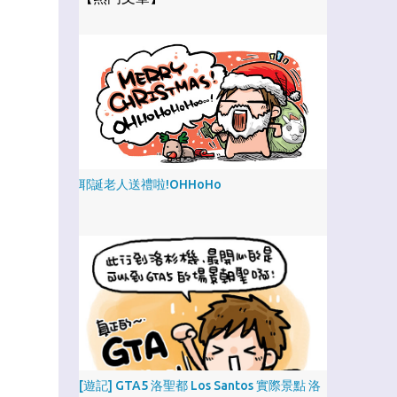
耶誕老人送禮啦!OHHoHo
[遊記] GTA5 洛聖都 Los Santos 實際景點 洛