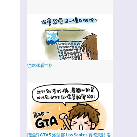
從吃冰看性格
[遊記] GTA5 洛聖都 Los Santos 實際景點 洛