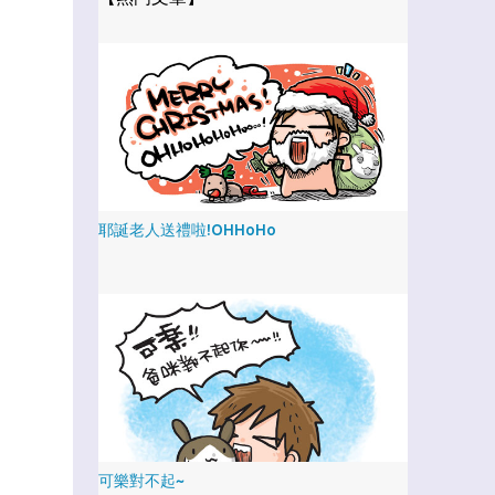
耶誕老人送禮啦!OHHoHo
可樂對不起~