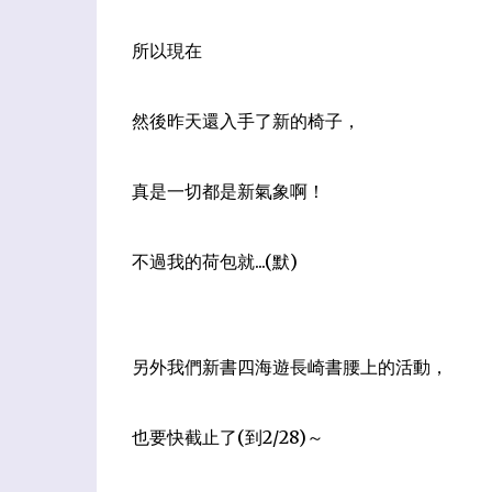
所以現在
然後昨天還入手了新的椅子
，
真是一切都是新氣象啊！
不過我的荷包就...(默)
另外我們新書
四海遊長崎書腰上的活動
，
也要快截止了(到2/28)～