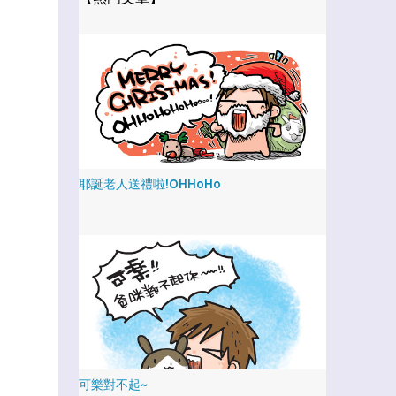
耶誕老人送禮啦!OHHoHo
可樂對不起~