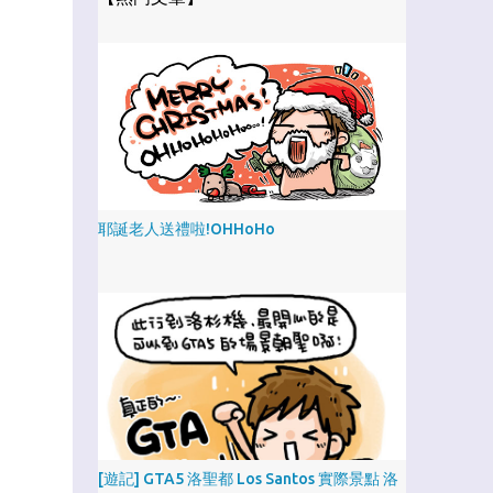
耶誕老人送禮啦!OHHoHo
[遊記] GTA5 洛聖都 Los Santos 實際景點 洛