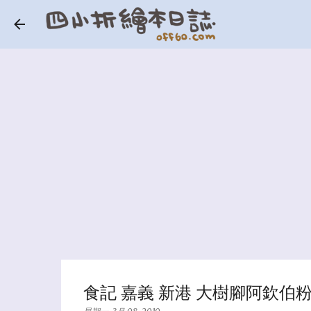
食記 嘉義 新港 大樹腳阿欽伯