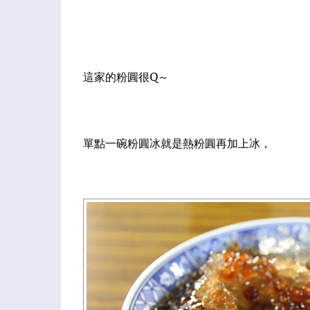
這家的粉圓很Q～
單點一碗粉圓冰就是熱粉圓再加上冰，