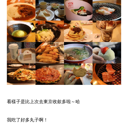
看樣子是比上次去東京收歛多啦～哈
我吃了好多丸子啊！