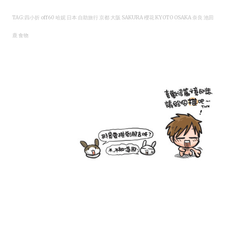
TAG:四小折 off60 哈妮 日本 自助旅行 京都 大阪 SAKURA 櫻花 KYOTO OSAKA 奈良 池田
鹿 食物