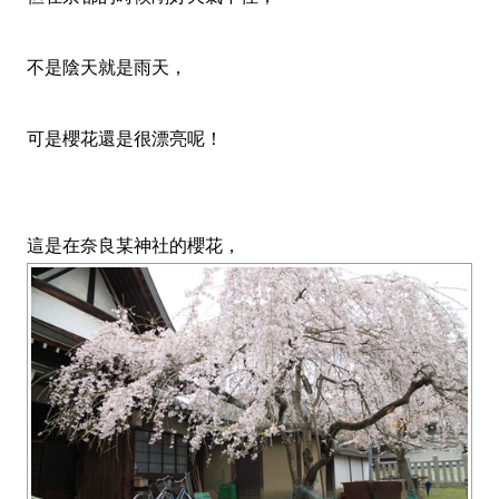
不是陰天就是雨天
，
可是櫻花還是很漂亮呢！
這是在奈良某神社的櫻花
，