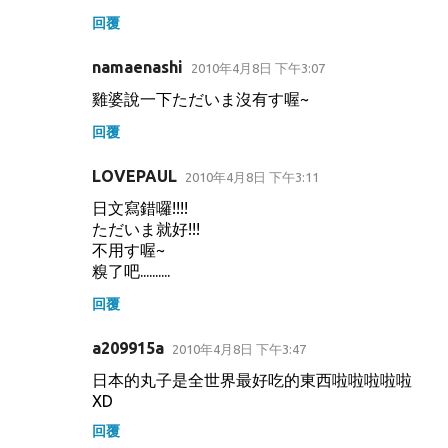
回覆
namaenashi
2010年4月8日 下午3:07
雞婆說一下ただいま沒有す喔~
回覆
LOVEPAUL
2010年4月8日 下午3:11
日文寫錯囉!!!!
ただいま就好!!!
不用す喔~
糗了吧..........
回覆
a209915a
2010年4月8日 下午3:47
日本的丸子是全世界最好吃的東西啦啦啦啦啦
XD
回覆