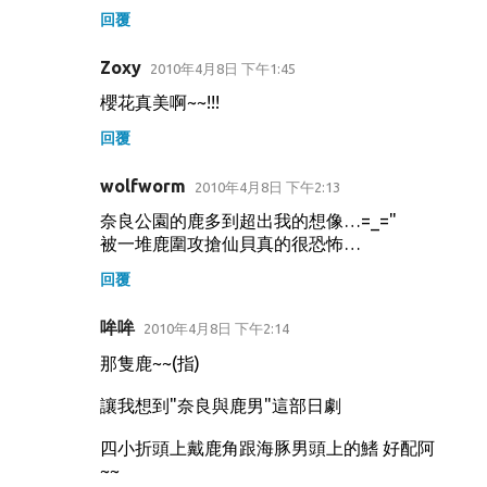
回覆
Zoxy
2010年4月8日 下午1:45
櫻花真美啊~~!!!
回覆
wolfworm
2010年4月8日 下午2:13
奈良公園的鹿多到超出我的想像…=_="
被一堆鹿圍攻搶仙貝真的很恐怖…
回覆
哞哞
2010年4月8日 下午2:14
那隻鹿~~(指)
讓我想到"奈良與鹿男"這部日劇
四小折頭上戴鹿角跟海豚男頭上的鰭 好配阿
~~