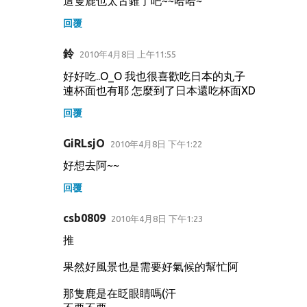
這隻鹿也太古錐了吧~~哈哈~
回覆
鈴
2010年4月8日 上午11:55
好好吃..O_O 我也很喜歡吃日本的丸子
連杯面也有耶 怎麼到了日本還吃杯面XD
回覆
GiRLsjO
2010年4月8日 下午1:22
好想去阿~~
回覆
csb0809
2010年4月8日 下午1:23
推
果然好風景也是需要好氣候的幫忙阿
那隻鹿是在眨眼睛嗎(汗