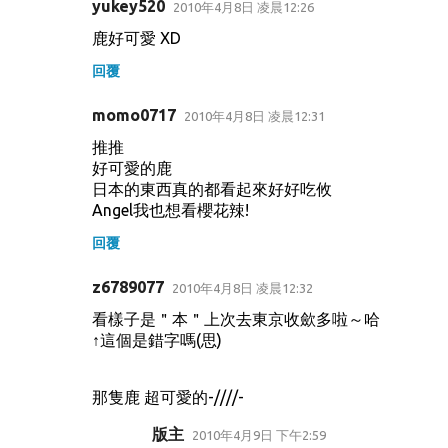
yukey520
2010年4月8日 凌晨12:26
鹿好可愛 XD
回覆
momo0717
2010年4月8日 凌晨12:31
推推
好可愛的鹿
日本的東西真的都看起來好好吃攸
Angel我也想看櫻花辣!
回覆
z6789077
2010年4月8日 凌晨12:32
看樣子是＂本＂上次去東京收歛多啦～哈
↑這個是錯字嗎(思)
那隻鹿 超可愛的-////-
版主
2010年4月9日 下午2:59