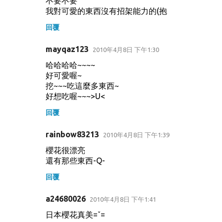
不要不要
我對可愛的東西沒有招架能力的(抱
回覆
mayqaz123
2010年4月8日 下午1:30
哈哈哈哈~~~~
好可愛喔~
挖~~~吃這麼多東西~
好想吃喔~~~>U<
回覆
rainbow83213
2010年4月8日 下午1:39
櫻花很漂亮
還有那些東西-Q-
回覆
a24680026
2010年4月8日 下午1:41
日本櫻花真美=ˇ=