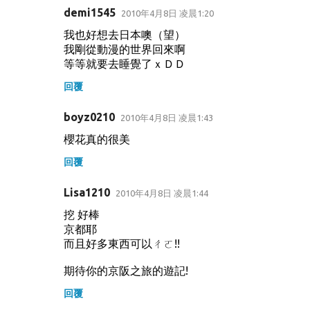
demi1545
2010年4月8日 凌晨1:20
我也好想去日本噢（望）
我剛從動漫的世界回來啊
等等就要去睡覺了ｘＤＤ
回覆
boyz0210
2010年4月8日 凌晨1:43
櫻花真的很美
回覆
Lisa1210
2010年4月8日 凌晨1:44
挖 好棒
京都耶
而且好多東西可以ㄔㄛ!!
期待你的京阪之旅的遊記!
回覆