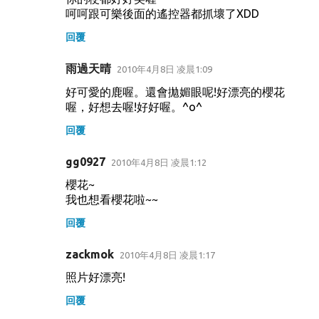
呵呵跟可樂後面的遙控器都抓壞了XDD
回覆
雨過天晴
2010年4月8日 凌晨1:09
好可愛的鹿喔。還會拋媚眼呢!好漂亮的櫻花
喔，好想去喔!好好喔。^o^
回覆
gg0927
2010年4月8日 凌晨1:12
櫻花~
我也想看櫻花啦~~
回覆
zackmok
2010年4月8日 凌晨1:17
照片好漂亮!
回覆