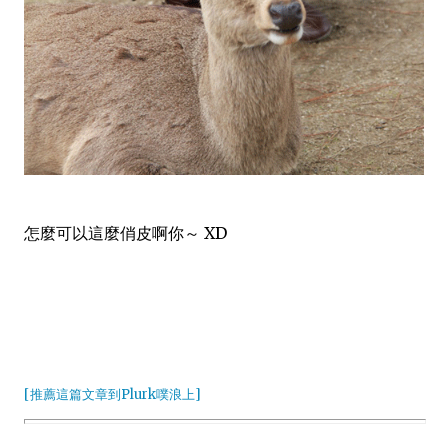
怎麼可以這麼俏皮啊你～ XD
[推薦這篇文章到Plurk噗浪上]