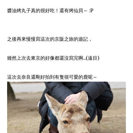
醬油烤丸子真的很好吃！還有烤仙貝～ :P
之後再來慢慢寫這次的京阪之旅的遊記
，
雖然上次去東京的好像都還沒寫完啊...(遠目)
這次去奈良還剛好拍到有隻很可愛的鹿呢～