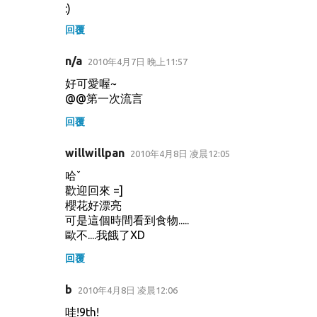
:)
回覆
n/a
2010年4月7日 晚上11:57
好可愛喔~
@@第一次流言
回覆
willwillpan
2010年4月8日 凌晨12:05
哈ˇ
歡迎回來 =]
櫻花好漂亮
可是這個時間看到食物.....
歐不....我餓了XD
回覆
b
2010年4月8日 凌晨12:06
哇!9th!