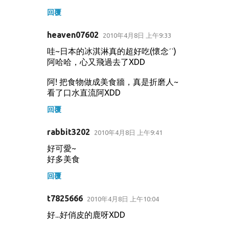
回覆
heaven07602
2010年4月8日 上午9:33
哇~日本的冰淇淋真的超好吃(懷念ˊˋ)
阿哈哈，心又飛過去了XDD
阿! 把食物做成美食牆，真是折磨人~
看了口水直流阿XDD
回覆
rabbit3202
2010年4月8日 上午9:41
好可愛~
好多美食
回覆
t7825666
2010年4月8日 上午10:04
好...好俏皮的鹿呀XDD