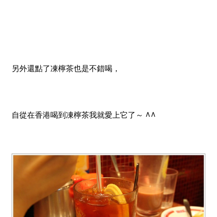
另外還點了凍檸茶也是不錯喝，
自從在香港喝到凍檸茶我就愛上它了～ ^^