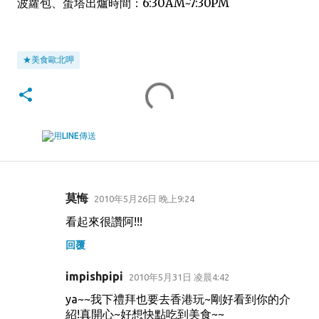
波蘿包、蛋塔出爐時間：6:30AM~7:30PM
★美食歐北呷
莫悔
2010年5月26日 晚上9:24
留
看起來很讚阿!!!
言
回覆
impishpipi
2010年5月31日 凌晨4:42
ya~~我下禮拜也要去香港玩~剛好看到你的介
紹!真開心~好想快點吃到美食~~