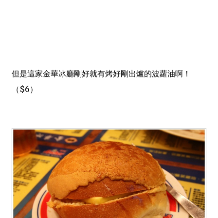
但是這家金華冰廳剛好就有烤好剛出爐的波蘿油啊！
（$6）