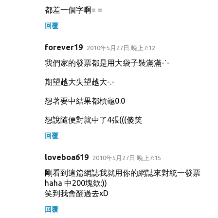
都差一個字啊= =
回覆
forever19
2010年5月27日 晚上7:12
我們家的發票都是用大袋子裝滿滿-ˋ-
期望越大失望越大-.-
想著要中結果都槓龜0.0
想說隨便對就中了4張(((傻笑
回覆
loveboa619
2010年5月27日 晚上7:15
剛看到這篇網誌我就用你的網誌來對統一發票
haha 中200塊欸:))
笑到我會翻過去xD
回覆