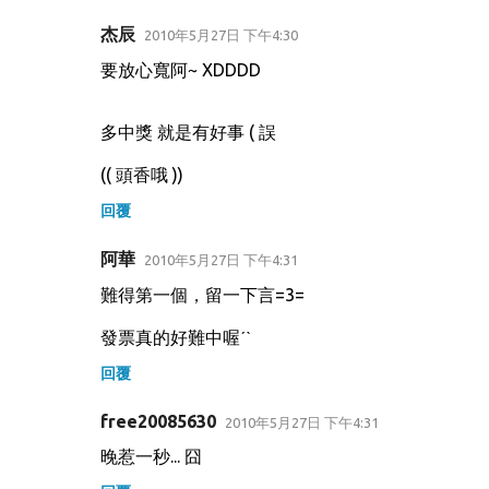
杰辰
2010年5月27日 下午4:30
要放心寬阿~ XDDDD
多中獎 就是有好事 ( 誤
(( 頭香哦 ))
回覆
阿華
2010年5月27日 下午4:31
難得第一個，留一下言=3=
發票真的好難中喔ˊˋ
回覆
free20085630
2010年5月27日 下午4:31
晚惹一秒... 囧