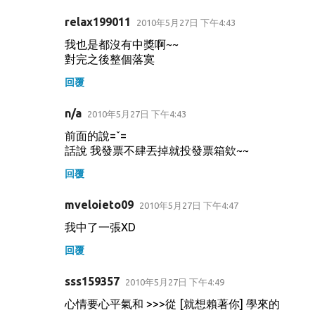
relax199011
2010年5月27日 下午4:43
我也是都沒有中獎啊~~
對完之後整個落寞
回覆
n/a
2010年5月27日 下午4:43
前面的說=ˇ=
話說 我發票不肆丟掉就投發票箱欸~~
回覆
mveloieto09
2010年5月27日 下午4:47
我中了一張XD
回覆
sss159357
2010年5月27日 下午4:49
心情要心平氣和 >>>從 [就想賴著你] 學來的