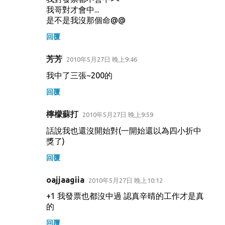
我哥對才會中...
是不是我沒那個命@@
回覆
芳芳
2010年5月27日 晚上9:46
我中了三張~200的
回覆
檸檬蘇打
2010年5月27日 晚上9:59
話說我也還沒開始對(一開始還以為四小折中
獎了)
回覆
oajjaagiia
2010年5月27日 晚上10:12
+1 我發票也都沒中過 認真辛晴的工作才是真
的
回覆