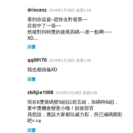
drincess
2010年5月28日 凌晨1:24
看到你這篇~趕快去對發票~~
目前中了一張~~
然後對到特獎的後尾四碼~~差一點啊~~~
XD.....
回覆
qq09170
2010年5月28日 凌晨1:30
我也都摃龜XD
回覆
shihjie1008
2010年5月28日 凌晨2:05
現在6獎號碼變3組(以前五組，加碼時6組)，
要中獎機會變更小嚕！財政部官
員想說，應該大家都玩威力彩，所已減碼開彩
吧=.=a
回覆