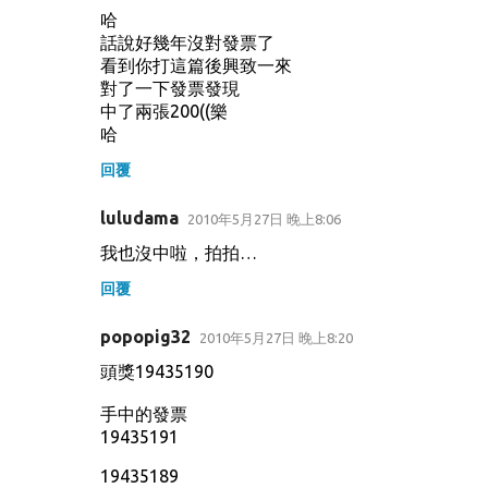
哈
話說好幾年沒對發票了
看到你打這篇後興致一來
對了一下發票發現
中了兩張200((樂
哈
回覆
luludama
2010年5月27日 晚上8:06
我也沒中啦，拍拍…
回覆
popopig32
2010年5月27日 晚上8:20
頭獎19435190
手中的發票
19435191
19435189