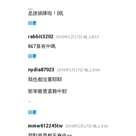
.....
是誰插隊啦！(吼
回覆
rabbit3202
2010年5月27日 晚上8:53
867算有中嗎
回覆
nydia87023
2010年5月27日 晚上9:04
我也都沒重耶耶
那筆樂透還難中耶
ˊˋ
回覆
mmw612245tw
2010年5月27日 晚上9:43
我對發票都不會中><