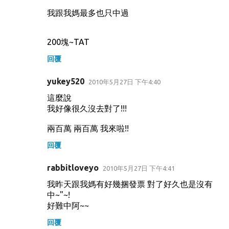
我跟我媽最多也只中過
200塊~TAT
回覆
yukey520
2010年5月27日 下午4:40
這麼說
我好像很久沒去對了!!!
兩百萬 兩百萬 我來啦!!
回覆
rabbitloveyo
2010年5月27日 下午4:41
我昨天跟我媽有好幾捆發票 對了好久也是沒有
中~"~!
好難中阿~~
回覆