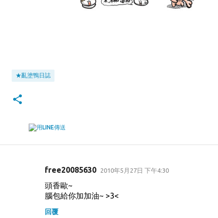
★亂塗鴨日誌
free20085630
2010年5月27日 下午4:30
留
頭香歐~
言
腦包給你加加油~ >3<
回覆