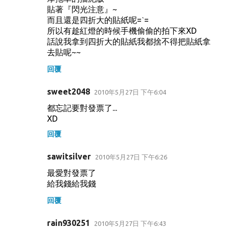
貼著『閃光注意』~
而且還是四折大的貼紙呢=ˋ=
所以有趁紅燈的時候手機偷偷的拍下來XD
話說我拿到四折大的貼紙我都捨不得把貼紙拿
去貼呢~~
回覆
sweet2048
2010年5月27日 下午6:04
都忘記要對發票了...
XD
回覆
sawitsilver
2010年5月27日 下午6:26
最愛對發票了
給我錢給我錢
回覆
rain930251
2010年5月27日 下午6:43