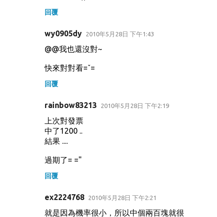
回覆
wy0905dy
2010年5月28日 下午1:43
@@我也還沒對~
快來對對看=ˇ=
回覆
rainbow83213
2010年5月28日 下午2:19
上次對發票
中了1200 ..
結果 ....
過期了= ="
回覆
ex2224768
2010年5月28日 下午2:21
就是因為機率很小，所以中個兩百塊就很