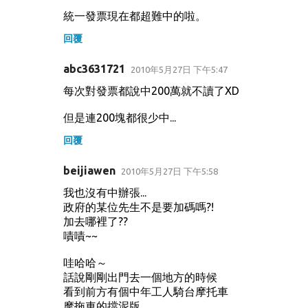
統一發票現在都超難中的啦。
回覆
abc3631721
2010年5月27日 下午5:47
每次對發票都說中200萬就不讀了XD
但是連200塊都很少中...
回覆
beijiawen
2010年5月27日 下午5:58
我也沒有中辦張...
政府的某位先生不是要加碼嗎?!
加去哪裡了??
嘖嘖~~
哇哈哈～
話說剛剛出門去一個地方的時候
看到前方有個中年工人騎台摩托車
摩拖車的擋泥版