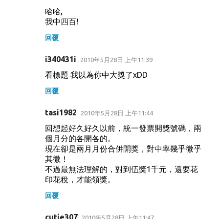
哈哈,
我中四百!
回覆
i340431i
2010年5月28日 上午11:39
看標題 我以為你中大獎了xDD
回覆
tasi1982
2010年5月28日 上午11:44
回想起好久好久以前，統一發票開獎號碼，兩
個月分的各開各的。
現在卻是兩月月份合併開獎，對中率幾乎微乎
其微！
不過最無法理解的，對到伍獎1千元，還要花
印花稅，才能領獎。
回覆
cutie307
2010年5月28日 上午11:47