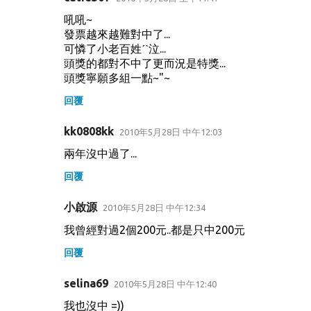
吼吼~
發票越來越難對中了...
可憐了小老百姓ˊˋ泣...
頭獎的都對不中了更而況是特獎...
頭獎寧願多組一點~"~
回覆
kk0808kk
2010年5月28日 中午12:03
兩年沒中過了...
回覆
小啟源
2010年5月28日 中午12:34
我曾經對過2個200元..都是只中200元
回覆
selina69
2010年5月28日 中午12:40
我也沒中 =))