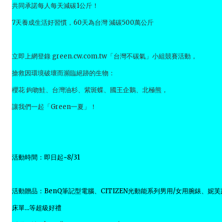
共同承諾每人每天減碳1公斤！
7天養成生活好習慣，60天為台灣 減碳500萬公斤
立即上網登錄 green.cw.com.tw「台灣不碳氣」小組競賽活動，
搶救因環境破壞而瀕臨絕跡的生物：
櫻花 鉤吻鮭、台灣油杉、紫斑蝶、國王企鵝、北極熊，
讓我們一起「Green一夏」！
活動時間：即日起~8/31
活動贈品：BenQ筆記型電腦、CITIZEN光動能系列男用/女用腕錶、妮
床單...等超級好禮