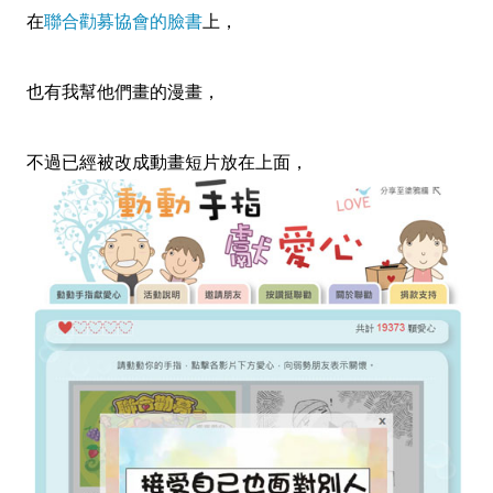
在
聯合勸募協會的臉書
上
，
也有我幫他們畫的漫畫
，
不過已經被改成動畫短片放在上面
，