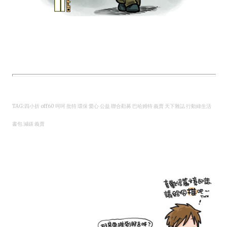
TAG:四小折 off60 呵呵 批特 環保 愛心 公益 聯合勸募 巴哈姆特 義賣 天下雜誌 行動綠生活
書包 減碳 義賣