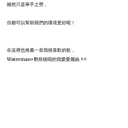
雖然只是舉手之勞
，
但
都可以幫助我們的環境更好呢！
在這裡也推薦一首我很喜歡的歌
，
Waterman+鄭焙檍唱的我愛愛麗絲 ^^