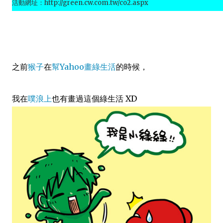
活動網址：
http://green.cw.com.tw/co2.aspx
之前
猴子
在
幫Yahoo畫綠生活
的時候，
我在
噗浪上
也有畫過這個綠生活 XD