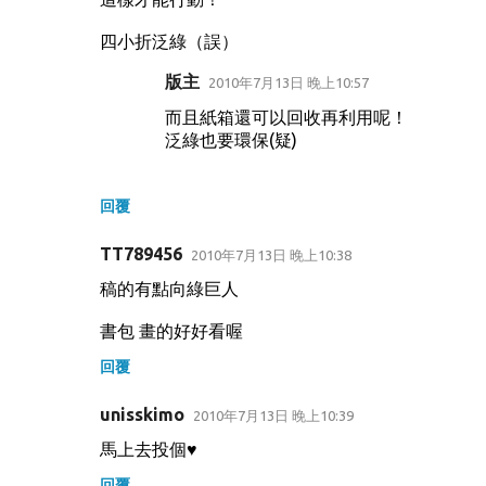
四小折泛綠（誤）
版主
2010年7月13日 晚上10:57
而且紙箱還可以回收再利用呢！
泛綠也要環保(疑)
回覆
TT789456
2010年7月13日 晚上10:38
稿的有點向綠巨人
書包 畫的好好看喔
回覆
unisskimo
2010年7月13日 晚上10:39
馬上去投個♥
回覆