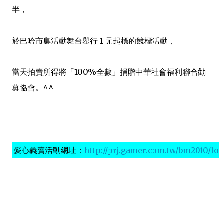
半，
於巴哈市集活動舞台舉行 1 元起標的競標活動，
當天拍賣所得將「100%全數」捐贈中華社會福利聯合勸
募協會。^^
愛心義賣活動網址：
http://prj.gamer.com.tw/bm2010/l