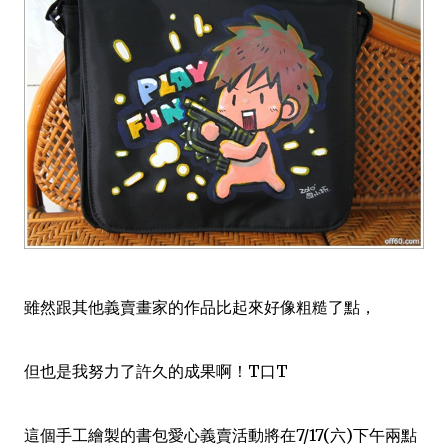
雖然跟其他義賣畫家的作品比起來好像粗糙了點，
但也是我努力了許久的成果啊！T口T
這個手工繪製的書包愛心義賣活動將在7/17(六)下午兩點