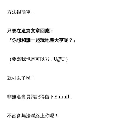
方法很簡單，
只要
在這篇文章回應：
『你想和誰一起玩地產大亨呢？』
（要寫我也是可以啦... U///U ）
就可以了呦！
非無名會員請記得留下E-mail
，
不然會無法聯絡上你呢！