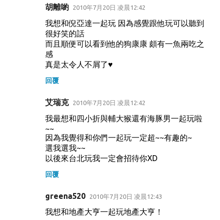
胡離喲
2010年7月20日 凌晨12:42
我想和倪亞達一起玩 因為感覺跟他玩可以聽到
很好笑的話
而且順便可以看到他的狗康康 頗有一魚兩吃之
感
真是太令人不屑了♥
回覆
艾瑞克
2010年7月20日 凌晨12:42
我最想和四小折與輔大猴還有海豚男一起玩啦
~~
因為我覺得和你們一起玩一定超~~有趣的~
選我選我~~
以後來台北玩我一定會招待你XD
回覆
greena520
2010年7月20日 凌晨12:43
我想和地產大亨一起玩地產大亨！