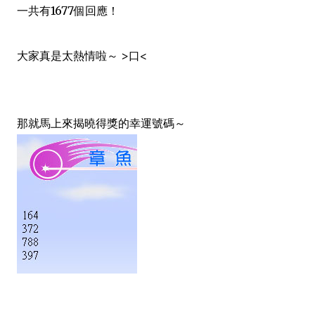
一共有1677個回應！
大家真是太熱情啦～ >口<
那就馬上來揭曉得獎的幸運號碼～