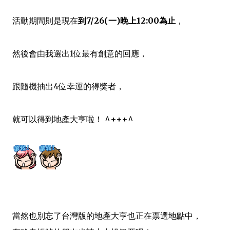
活動期間則是現在
到7/26(一)晚上12:00為止
，
然後會由我選出1位最有創意的回應
，
跟隨機抽出4位幸運的得獎者
，
就可以得到
地產大亨
啦！ ^+++^
當然也別忘了台灣版的地產大亨也正在票選地點中
，