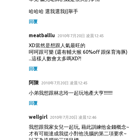
哈哈哈 選我選我((舉手
回覆
meatballlu
2010年7月20日 凌晨12:45
XD當然是想跟人氣最旺的
呵呵跟可樂 (還有輔大猴 60%off 跟保育海豚)
...這樣人數會太多嗎XD?!
回覆
阿陳
2010年7月20日 凌晨12:45
小弟我想跟林志玲一起玩地產大亨!!!!!!!
回覆
wellgirl
2010年7月20日 凌晨12:46
我想跟我家女兒一起玩, 藉此訓練他金錢概念~
才有可能達成我從小對他洗腦的第二項要求~
以下為洗腦的三項目標.