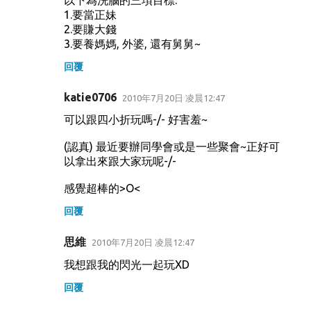
1.要當正妹
2.要賺大錢
3.要養媽媽, 外婆, 還有舅舅~
回覆
katie0706
2010年7月20日 凌晨12:47
可以跟四小折玩嗎-/- 好害羞~
(認真) 最近要辦同學會或是一些聚會~正好可
以拿出來跟大家玩呢-/-
感覺超棒的>O<
回覆
思維
2010年7月20日 凌晨12:47
我想跟我的閃光一起玩XD
回覆