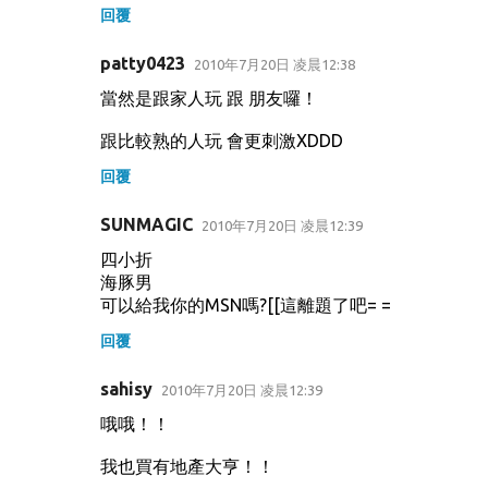
回覆
patty0423
2010年7月20日 凌晨12:38
當然是跟家人玩 跟 朋友囉！
跟比較熟的人玩 會更刺激XDDD
回覆
SUNMAGIC
2010年7月20日 凌晨12:39
四小折
海豚男
可以給我你的MSN嗎?[[這離題了吧= =
回覆
sahisy
2010年7月20日 凌晨12:39
哦哦！！
我也買有地產大亨！！