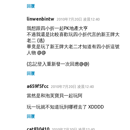
回覆
linwenbintw
2010年7月20日 凌晨12:40
我想跟四小折一起PK地產大亨
不過我還是比較喜歡玩四小折代言的新王牌大
老二 (逃)
畢竟是玩了新王牌大老二才知道有四小折這號
人物 @@
(忘記登入重新發一次回應@@)
回覆
a659f5fcc
2010年7月20日 凌晨12:40
當然是和泡芙寶貝一起玩阿
玩一玩就不知道玩到哪裡去了 XDDDD
回覆
cat830410
2010年7月20日 凌晨12:40