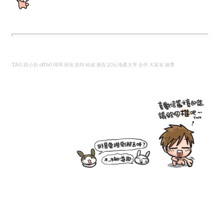
TAG:四小折 off60 呵呵 玫玫 批特 哈妮 廣告 試玩 地產大亨 合作 大富翁 抽獎