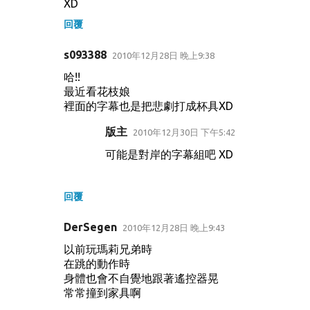
XD
回覆
s093388
2010年12月28日 晚上9:38
哈!!
最近看花枝娘
裡面的字幕也是把悲劇打成杯具XD
版主
2010年12月30日 下午5:42
可能是對岸的字幕組吧 XD
回覆
DerSegen
2010年12月28日 晚上9:43
以前玩瑪莉兄弟時
在跳的動作時
身體也會不自覺地跟著遙控器晃
常常撞到家具啊