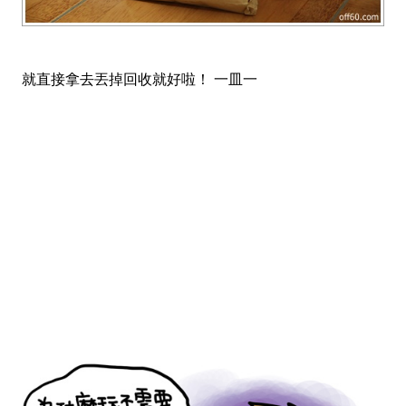
就直接拿去丟掉回收就好啦！ 一皿一