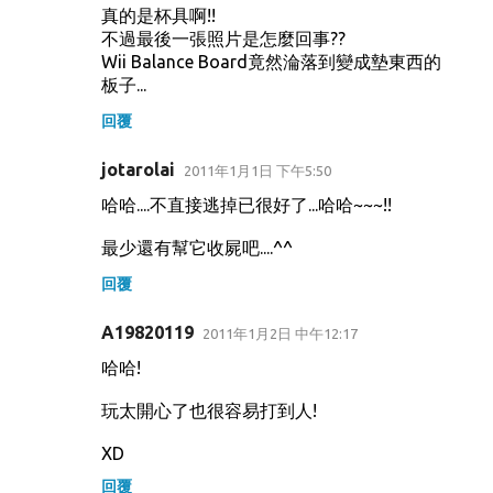
真的是杯具啊!!
不過最後一張照片是怎麼回事??
Wii Balance Board竟然淪落到變成墊東西的
板子...
回覆
jotarolai
2011年1月1日 下午5:50
哈哈....不直接逃掉已很好了...哈哈~~~!!
最少還有幫它收屍吧....^^
回覆
A19820119
2011年1月2日 中午12:17
哈哈!
玩太開心了也很容易打到人!
XD
回覆