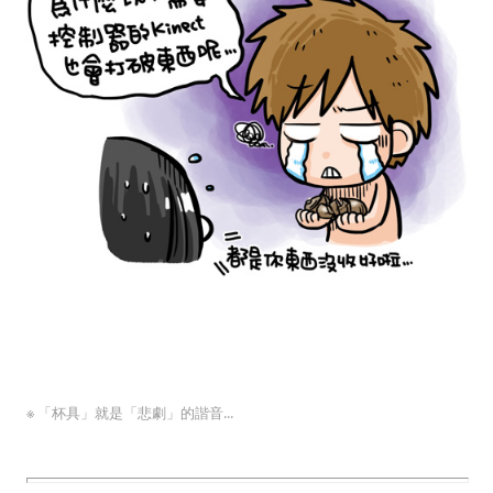
※ 「杯具」就是
「
悲劇
」
的諧音...