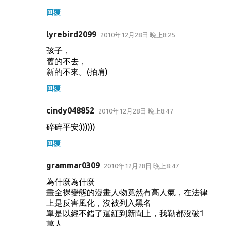
回覆
lyrebird2099
2010年12月28日 晚上8:25
孩子，
舊的不去，
新的不來。(拍肩)
回覆
cindy048852
2010年12月28日 晚上8:47
碎碎平安:))))))
回覆
grammar0309
2010年12月28日 晚上8:47
為什麼為什麼
畫全裸變態的漫畫人物竟然有高人氣，在法律
上是反害風化，沒被列入黑名
單是以經不錯了還紅到新聞上，我勒都沒破1
萬人