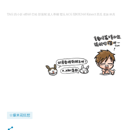
TAG:四小折 off60 巴哈 部落閣 達人專欄 電玩 ACG XBOX360 Kinect 西瓜 老妹 杯具
☆爆米花狂想