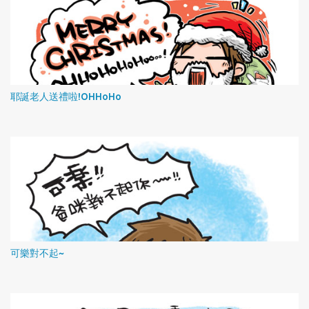
耶誕老人送禮啦!OHHoHo
可樂對不起~