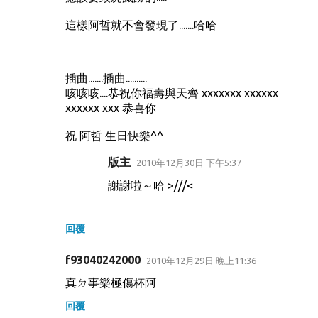
這樣阿哲就不會發現了.......哈哈
插曲.......插曲..........
咳咳咳....恭祝你福壽與天齊 xxxxxxx xxxxxx
xxxxxx xxx 恭喜你
祝 阿哲 生日快樂^^
版主
2010年12月30日 下午5:37
謝謝啦～哈 >///<
回覆
f93040242000
2010年12月29日 晚上11:36
真ㄉ事樂極傷杯阿
回覆