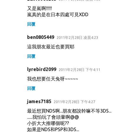
又是嵐啊!!!!!
嵐真的是在日本四處可見XDD
回覆
ben0805449
2011年2月28日 凌晨4:23
這我朋友最近也要買耶
回覆
lyrebird2099
2011年2月28日 下午4:11
我也想要任天兔呀~~~~~
回覆
james7185
2011年2月28日 下午4:27
最近想買NDS啊...朋友都說幹嘛不等3DS...
......我怕玩了會頭暈啊@@
小折大大推哪個呢??
如果是NDS和PSP和3DS...