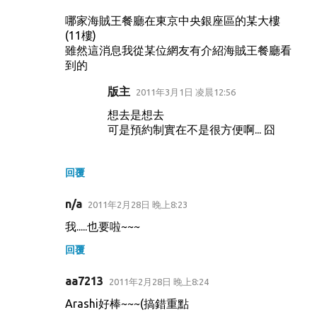
哪家海賊王餐廳在東京中央銀座區的某大樓
(11樓)
雖然這消息我從某位網友有介紹海賊王餐廳看
到的
版主
2011年3月1日 凌晨12:56
想去是想去
可是預約制實在不是很方便啊... 囧
回覆
n/a
2011年2月28日 晚上8:23
我.....也要啦~~~
回覆
aa7213
2011年2月28日 晚上8:24
Arashi好棒~~~(搞錯重點