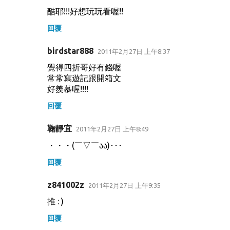
酷耶!!!好想玩玩看喔!!
回覆
birdstar888
2011年2月27日 上午8:37
覺得四折哥好有錢喔
常常寫遊記跟開箱文
好羨慕喔!!!!
回覆
鞠靜宜
2011年2月27日 上午8:49
・・・(￣▽￣აა)･･･
回覆
z841002z
2011年2月27日 上午9:35
推 : )
回覆