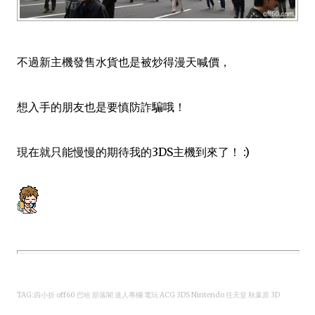
不過新主機發售水貨也是被炒得漫天喊價，
想入手的朋友也是要慎防詐騙哦！
現在就只能慢慢的期待我的3DS主機到來了！ :)
TAG:四小折 off60 巴哈 部落閣 達人專欄 電玩 ACG 3DS Nintendo 任天堂 秋葉原 3D