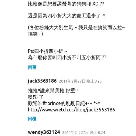
比較像是想要舔螢幕的狗狗耶 XD ??
還是因為四小折大大的畫工退步了 ?!!
(各位粉絲大大別生氣 ~ 我只是在搞笑而以拉~
搞笑~ )
Ps:四小折四小折 ~
為什麼你要叫四小折不叫五小折阿 ??
回覆
jack3563186
2011年2月27日 晚上8:23
推推!!誰來幫我推!好重!!
噢!對了
歡迎唯世prince的亂亂日記+-+ *-*
http://www.wretch.cc/blog/jack3563186
回覆
wendy363124
2011年2月27日 晚上8:24