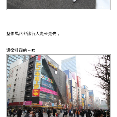
整條馬路都讓行人走來走去，
還蠻壯觀的～哈