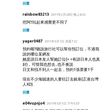
回覆
rainbow83213
2011年2月28日 晚上8:25
挖阿!!玩起來感覺更不同了
回覆
yager0487
2011年3月1日 清晨7:22
預約喔!!聽說旅行社可以幫你預訂位，不過我
說的哪位某網友
她是請日本友人幫她訂位(= =有請日本人也真
好)，可惜我也想去...也不會說
日文和找不到人一起去，預約1張票要1千
現在不少海賊迷的人要狂訂去銀座(正港台灣
人XD)
回覆
e04vupnjo4
2011年3月1日 下午5:07