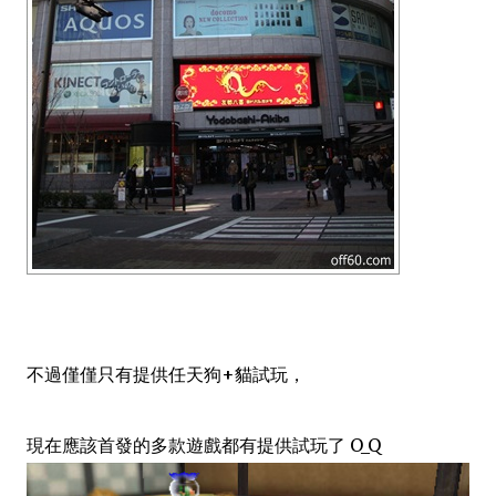
不過僅僅只有提供任天狗+貓試玩，
現在應該首發的多款遊戲都有提供試玩了 O_Q