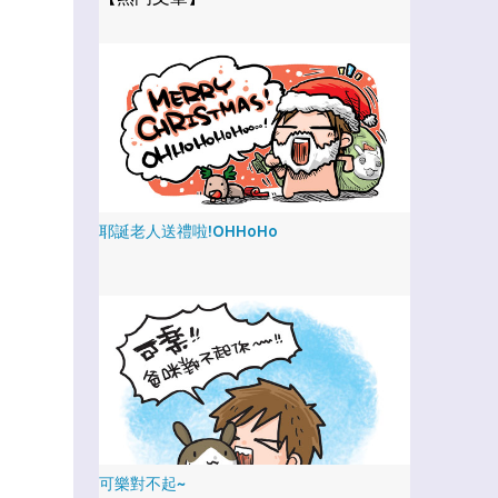
耶誕老人送禮啦!OHHoHo
可樂對不起~