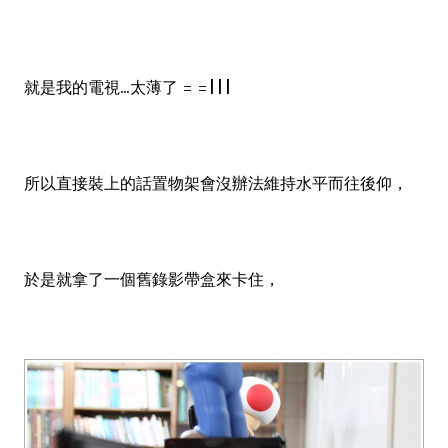
就是我的電視...太薄了 = =|||
所以直接裝上的話置物架會沒辦法維持水平而往後仰，
於是就拿了一個舊錄影帶盒來卡住，