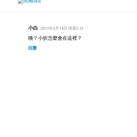
小白
2011年5月14日 清晨5:15
留
咦？小折怎麼會在這裡？
言
回覆