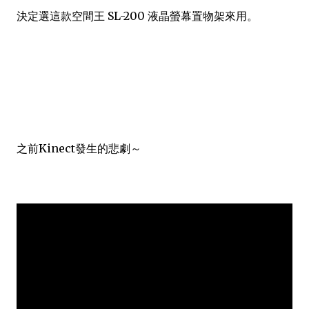
決定選這款空間王 SL-200 液晶螢幕置物架來用。
之前Kinect發生的悲劇～