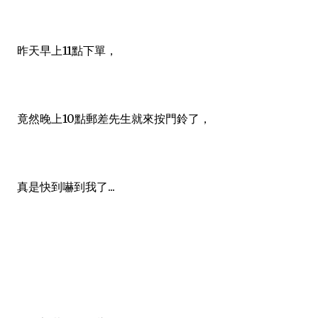
昨天早上11點下單，
竟然晚上10點郵差先生就來按門鈴了，
真是快到嚇到我了...