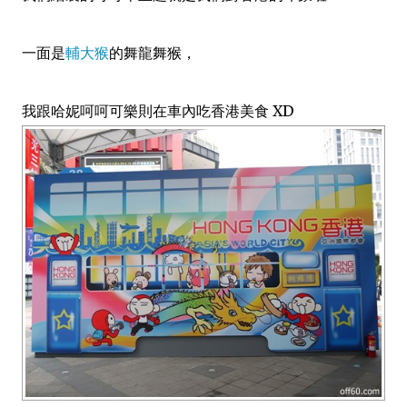
一面是
輔大猴
的舞龍舞猴，
我跟哈妮呵呵可樂則在車內吃香港美食 XD