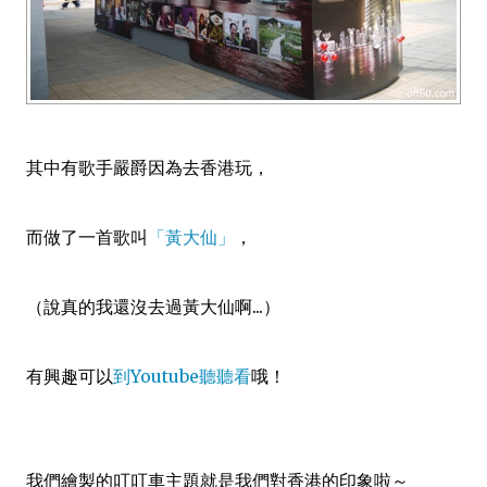
其中有歌手嚴爵因為去香港玩，
而做了一首歌叫
「黃大仙」
，
（說真的我還沒去過黃大仙啊...）
有興趣可以
到Youtube聽聽看
哦！
我們繪製的叮叮車主題就是我們對香港的印象啦～