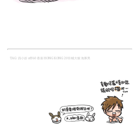
TAG: 四小折 off60 香港 HONG KONG 2011 輔大猴 海豚男