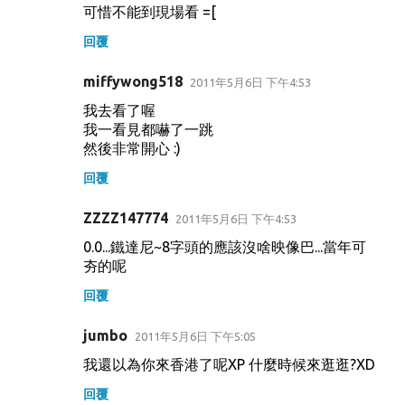
可惜不能到現場看 =[
回覆
miffywong518
2011年5月6日 下午4:53
我去看了喔
我一看見都嚇了一跳
然後非常開心 :)
回覆
ZZZZ147774
2011年5月6日 下午4:53
0.0...鐵達尼~8字頭的應該沒啥映像巴...當年可
夯的呢
回覆
jumbo
2011年5月6日 下午5:05
我還以為你來香港了呢XP 什麼時候來逛逛?XD
回覆