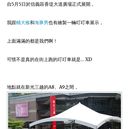
自5月5日於信義區香堤大道廣場正式展開，
我跟
輔大猴
和
海豚男
也有繪製一輛叮叮車展示，
上面滿滿的都是我們啊！
可惜不是真的在街上跑的叮叮車就是… XD
地點就在新光三越的A8、A9之間，