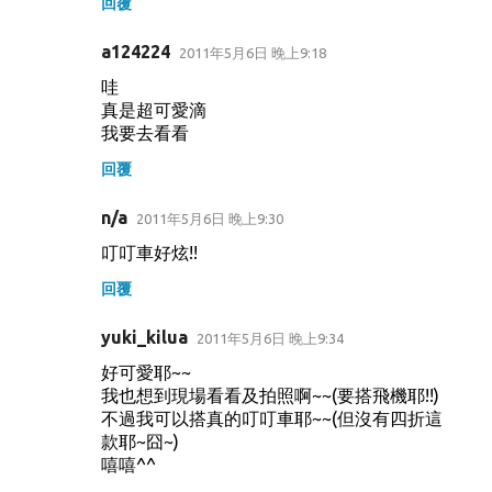
回覆
a124224
2011年5月6日 晚上9:18
哇
真是超可愛滴
我要去看看
回覆
n/a
2011年5月6日 晚上9:30
叮叮車好炫!!
回覆
yuki_kilua
2011年5月6日 晚上9:34
好可愛耶~~
我也想到現場看看及拍照啊~~(要搭飛機耶!!)
不過我可以搭真的叮叮車耶~~(但沒有四折這
款耶~囧~)
嘻嘻^^