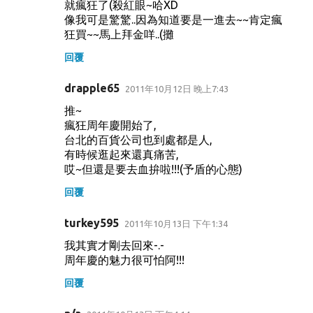
就瘋狂了(殺紅眼~哈XD
像我可是驚驚..因為知道要是一進去~~肯定瘋
狂買~~馬上拜金咩..(攤
回覆
drapple65
2011年10月12日 晚上7:43
推~
瘋狂周年慶開始了,
台北的百貨公司也到處都是人,
有時候逛起來還真痛苦,
哎~但還是要去血拚啦!!!(予盾的心態)
回覆
turkey595
2011年10月13日 下午1:34
我其實才剛去回來-.-
周年慶的魅力很可怕阿!!!
回覆