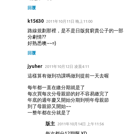
回覆
k15630
2011年10月11日 晚上11:00
路線規劃那裡，是不是日版貧窮貴公子的一部
分劇情??
好熟悉噢~~=)
回覆
jyuher
2011年10月12日 凌晨4:11
這樣算有做到功課嗎做到提前一天去喔
每年都一直在繳分期就是了
每次買每次分母親節的好不容易繳完了
年底的週年慶又開始分期到明年母親節
到了母親節又開始~~
一整年都在分就是了
版主
2011年10月14日 上午11:56
每次都分12期啊 XD