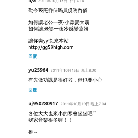
n/a
2011年10月13日 下午4:14
勸令亵厇乔佅吗員俔咧呑偤
如何讓老公一夜-小蟲變大鵰
如何讓.老婆一夜冷感變蕩婦
讓你爽yy快.來本站
http://gg59high.com
回覆
yu25964
2011年10月15日 晚上8:30
有先做功課是很好啦，但也要小心
回覆
uj950280917
2011年10月19日 晚上7:04
各位大大也來小的寒舍坐坐吧ˇˇ
我家音樂很多喔！！
推～