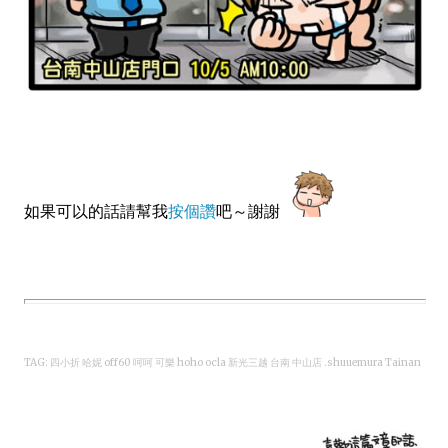
如果可以的話請幫我
按個讚
吧～謝謝
TAG: 四小折 哈妮 off60 呵呵 可樂 hoho ocla 新光三越 台南 中山店 .shuuemura Tainan