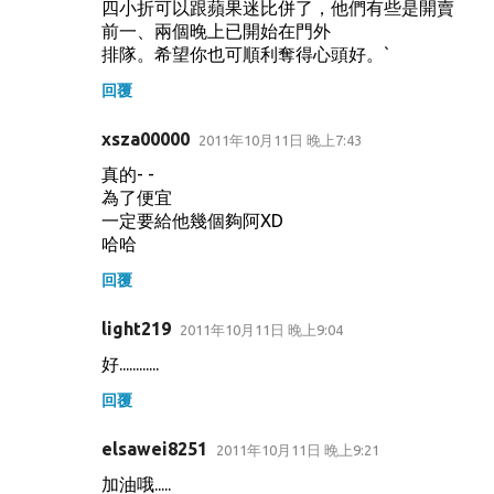
四小折可以跟蘋果迷比併了，他們有些是開賣
前一、兩個晚上已開始在門外
排隊。希望你也可順利奪得心頭好。`
回覆
xsza00000
2011年10月11日 晚上7:43
真的- -
為了便宜
一定要給他幾個夠阿XD
哈哈
回覆
light219
2011年10月11日 晚上9:04
好............
回覆
elsawei8251
2011年10月11日 晚上9:21
加油哦.....