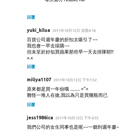
回覆
yuki_kilua
2011年10月12日 清晨6:16
百貨公司週年慶的折扣太吸引了~~
我也會一早去採購~~
但未至於好似買蘋果那些早一天去排隊耶!!
>.<
回覆
miliya1107
2011年10月12日 下午1:52
原來都是買一年份哦 ........... ="=
難怪一堆人在搶,我以為只是買幾瓶而已
回覆
jess1986ica
2011年10月12日 下午4:32
我們公司的女生同事也是呢~~一聽到週年慶~