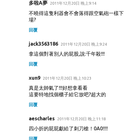
多啦A夢
2011年12月20日 晚上9:14
不曉得這隻利器會不會落得跟空氣砲一樣下
場?
回覆
jack3563186
2011年12月20日 晚上9:24
拿這個對著別人的屁股,說:千年殺!!!
回覆
xun9
2011年12月20日 晚上10:23
真是太帥氣了!!!好想拿看看
這要特地找個櫃子給它放吧?超大的
回覆
aescharles
2011年12月20日 晚上11:18
四小折的屁屁獻給了刺刀槍！0A0!!!!
回覆