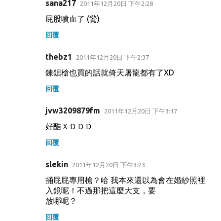
sana217
2011年12月20日 下午2:28
屁股噴血了 (驚)
回覆
thebz1
2011年12月20日 下午2:37
鍊鋸槍也買的話就倚天屠龍都有了XD
回覆
jvw3209879fm
2011年12月20日 下午3:17
好酷ＸＤＤＤ
回覆
slekin
2011年12月20日 下午3:23
捅屁屁專用槍？哈 我本來還以為會在婚紗照裡
入鏡呢！不過那把這麼大支，要
放哪呢？
回覆