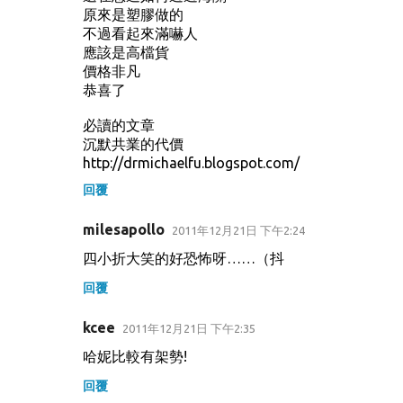
原來是塑膠做的
不過看起來滿嚇人
應該是高檔貨
價格非凡
恭喜了
必讀的文章
沉默共業的代價
http://drmichaelfu.blogspot.com/
回覆
milesapollo
2011年12月21日 下午2:24
四小折大笑的好恐怖呀……（抖
回覆
kcee
2011年12月21日 下午2:35
哈妮比較有架勢!
回覆