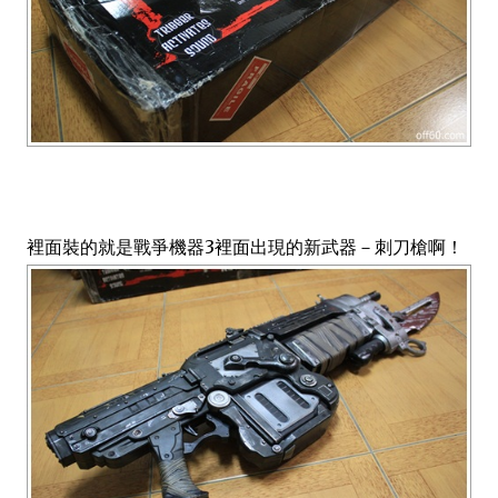
裡面裝的就是戰爭機器3裡面出現的新武器－刺刀槍啊！