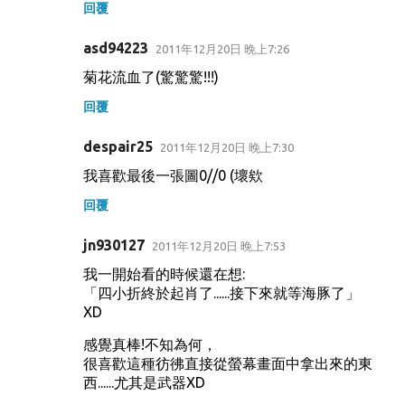
回覆
asd94223
2011年12月20日 晚上7:26
菊花流血了(驚驚驚!!!)
回覆
despair25
2011年12月20日 晚上7:30
我喜歡最後一張圖0//0 (壞欸
回覆
jn930127
2011年12月20日 晚上7:53
我一開始看的時候還在想:
「四小折終於起肖了......接下來就等海豚了」
XD
感覺真棒!不知為何，
很喜歡這種彷彿直接從螢幕畫面中拿出來的東
西......尤其是武器XD