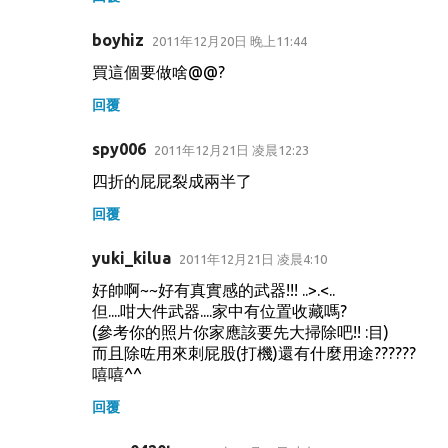
boyhiz
2011年12月20日 晚上11:44
買這個要做啥@@?
回覆
spy006
2011年12月21日 凌晨12:23
四折的屁屁裂成兩半了
回覆
yuki_kilua
2011年12月21日 凌晨4:10
好帥啊~~好有真實感的武器!!! ..>.<..
但....咁大件武器....家中有位置收藏嗎?
(參考你的照片你家應該要先大掃除吧!! :目)
而且除咗用來刺屁股(打機)還有什麼用途??????
嘻嘻^^
回覆