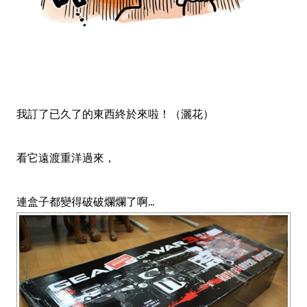
我訂了已久了的東西終於來啦！（灑花）
看它遠渡重洋過來，
連盒子都變得破破爛爛了啊...