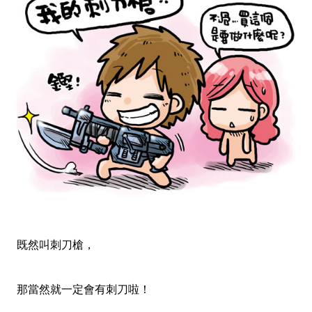
既然叫刺刀槍，
那當然就一定會有刺刀啦！