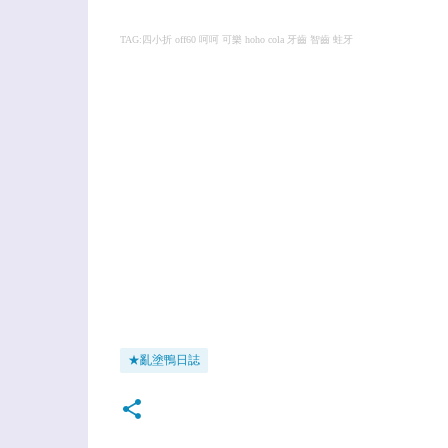
TAG:四小折 off60 呵呵 可樂 hoho cola 牙齒 智齒 蛀牙
★亂塗鴨日誌