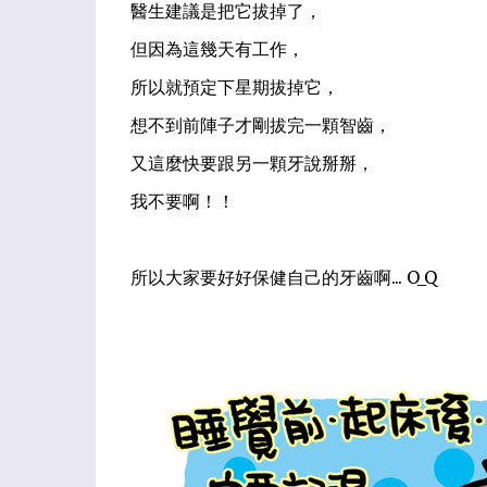
醫生建議是把它拔掉了，
但因為這幾天有工作，
所以就預定下星期拔掉它，
想不到前陣子才剛拔完一顆智齒，
又這麼快要跟另一顆牙說掰掰，
我不要啊！！
所以大家要好好保健自己的牙齒啊... O_Q