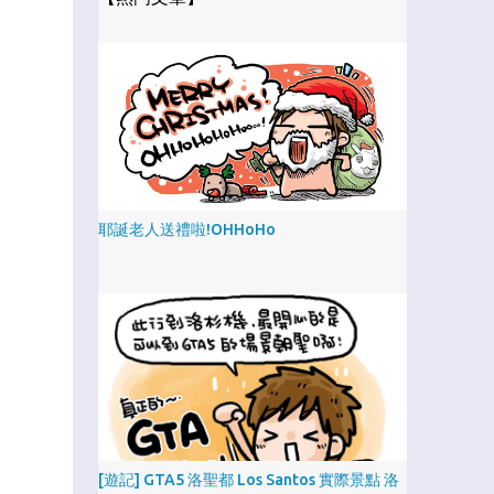
耶誕老人送禮啦!OHHoHo
[遊記] GTA5 洛聖都 Los Santos 實際景點 洛