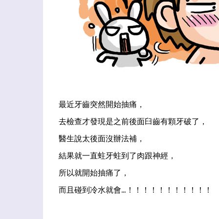
最近牙齒突然開始抽痛，
去檢查才發現是之前後面臼齒有顆牙破了，
醫生說太後面沒辦法補，
結果就一直蛀牙蛀到了肉跟神經，
所以就開始抽痛了，
而且碰到冷水就會...！！！！！！！！！！！