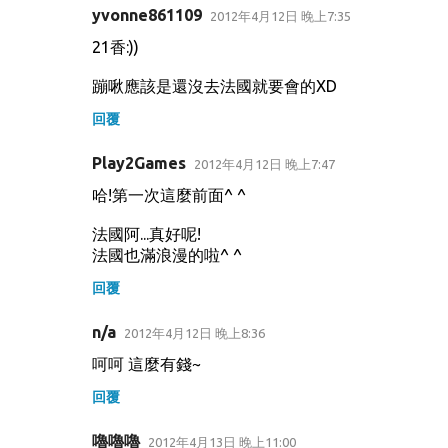
yvonne861109
2012年4月12日 晚上7:35
21香:))
蹦啾應該是還沒去法國就要會的XD
回覆
Play2Games
2012年4月12日 晚上7:47
哈!第一次這麼前面^ ^
法國阿...真好呢!
法國也滿浪漫的啦^ ^
回覆
n/a
2012年4月12日 晚上8:36
呵呵 這麼有錢~
回覆
嚕嚕嚕
2012年4月13日 晚上11:00