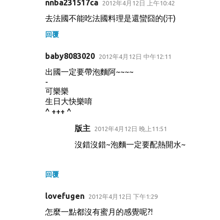
nnba231517ca
2012年4月12日 上午10:42
去法國不能吃法國料理是還蠻囧的(汗)
回覆
baby8083020
2012年4月12日 中午12:11
出國一定要帶泡麵阿~~~~
-
可樂樂
生日大快樂唷
^ +++ ^
版主
2012年4月12日 晚上11:51
沒錯沒錯~泡麵一定要配熱開水~
回覆
lovefugen
2012年4月12日 下午1:29
怎麼一點都沒有蜜月的感覺呢?!