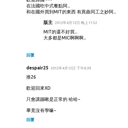
在法國吃中式餐點阿...
和在國外買到MIT的東西 有異曲同工之妙阿...
版主
2012年4月12日 晚上11:52
MIT的還不好買...
大多都是MIC啊啊啊...
回覆
despair25
2012年4月12日 下午6:39
推26
歡迎回來XD
只會講蹦啾是正常的 哈哈~
畢竟沒有學嘛~
回覆