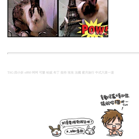
TAG:四小折 off60 呵呵 可樂 哈妮 布丁 批特 玫玫 法國 蜜月旅行 中式六菜一湯