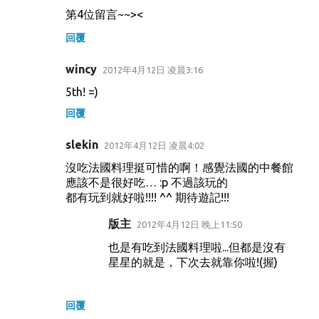
第4位留言~~><
回覆
wincy
2012年4月12日 凌晨3:16
5th! =)
回覆
slekin
2012年4月12日 凌晨4:02
沒吃法國料理挺可惜的啊！感覺法國的中餐館
應該不是很好吃… :p 不過該玩的
都有玩到就好啦!!!! ^^ 期待遊記!!!
版主
2012年4月12日 晚上11:50
也是有吃到法國料理啦...但都是沒有
星星的就是，下次去就靠你啦!(握)
回覆