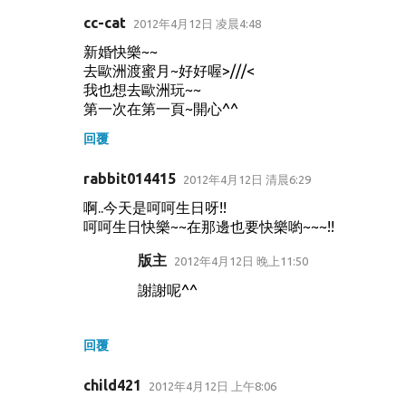
cc-cat
2012年4月12日 凌晨4:48
新婚快樂~~
去歐洲渡蜜月~好好喔>///<
我也想去歐洲玩~~
第一次在第一頁~開心^^
回覆
rabbit014415
2012年4月12日 清晨6:29
啊..今天是呵呵生日呀!!
呵呵生日快樂~~在那邊也要快樂喲~~~!!
版主
2012年4月12日 晚上11:50
謝謝呢^^
回覆
child421
2012年4月12日 上午8:06