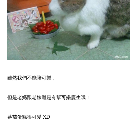
雖然我們不能陪可樂，
但是老媽跟老妹還是有幫可樂慶生哦！
蕃茄蛋糕很可愛 XD