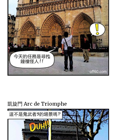
凱旋門 Arc de Triomphe