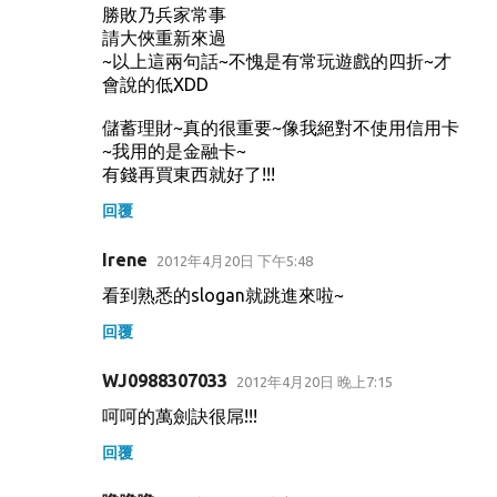
勝敗乃兵家常事
請大俠重新來過
~以上這兩句話~不愧是有常玩遊戲的四折~才
會說的低XDD
儲蓄理財~真的很重要~像我絕對不使用信用卡
~我用的是金融卡~
有錢再買東西就好了!!!
回覆
Irene
2012年4月20日 下午5:48
看到熟悉的slogan就跳進來啦~
回覆
WJ0988307033
2012年4月20日 晚上7:15
呵呵的萬劍訣很屌!!!
回覆