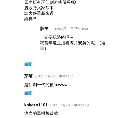
四小折有玩仙劍奇俠傳喔XD
言
勝敗乃兵家常事
請大俠重新來過
經典!!!
版主
2012年4月20日 下午1:50
一定要玩過的啊～
我當年還是用磁碟片安裝的呢...（遠
目）
回覆
芽喵
2012年4月20日 中午12:11
是仙劍一代的梗阿www
回覆
kokoro1101
2012年4月20日 中午12:14
懷念的單機版遊戲