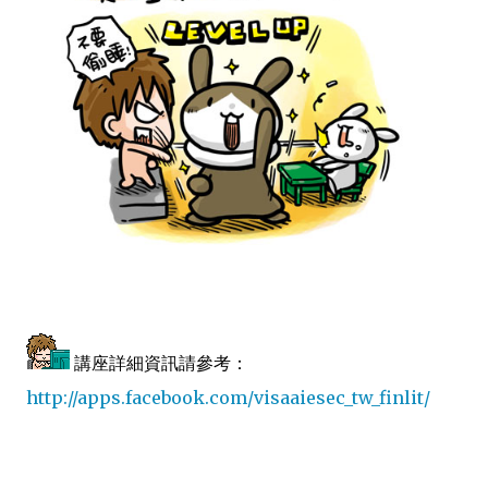
講座詳細資訊請參考：
http://apps.facebook.com/visaaiesec_tw_finlit/