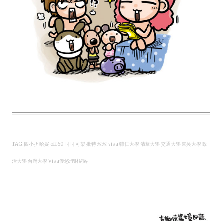
TAG:四小折 哈妮 off60 呵呵 可樂 批特 玫玫 visa 輔仁大學 清華大學 交通大學 東吳大學 政
治大學 台灣大學 Visa優悠理財網站