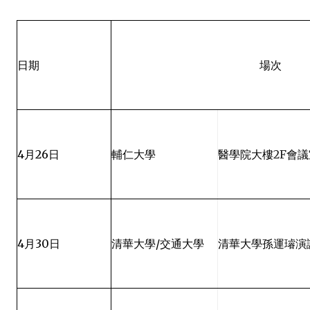
日期
場次
4
月
26
日
輔仁大學
醫學院大樓
2F
會議
4
月
30
日
清華大學
/
交通大學
清華大學孫運璿演