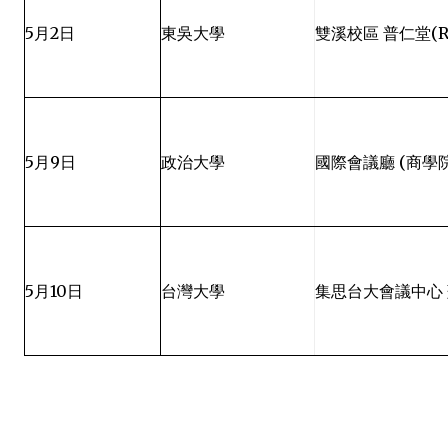
5
月
2
日
東吳大學
雙溪校區 普仁堂
(R
5
月
9
日
政治大學
國際會議廳
(
商學
5
月
10
日
台灣大學
集思台大會議中心