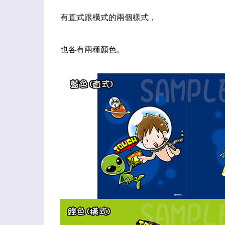
有直式跟橫式的兩個樣式，
也各有兩種顏色。