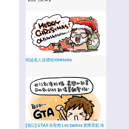
耶誕老人送禮啦!OHHoHo
[遊記] GTA5 洛聖都 Los Santos 實際景點 洛