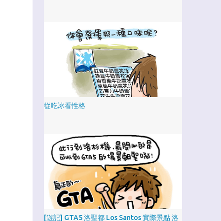
從吃冰看性格
[遊記] GTA5 洛聖都 Los Santos 實際景點 洛