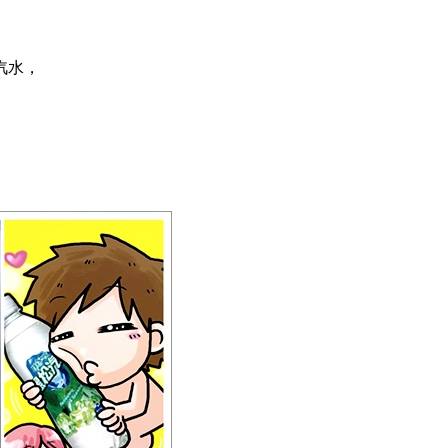
汽水，
！