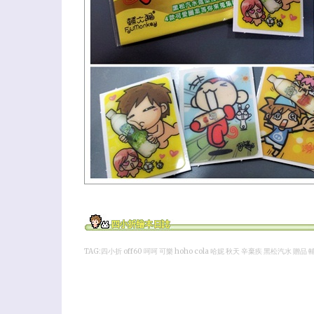
TAG:四小折 off60 呵呵 可樂 hoho cola 哈妮 秋天 辛棄疾 黑松汽水 贈品