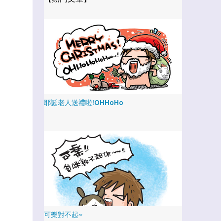
耶誕老人送禮啦!OHHoHo
可樂對不起~