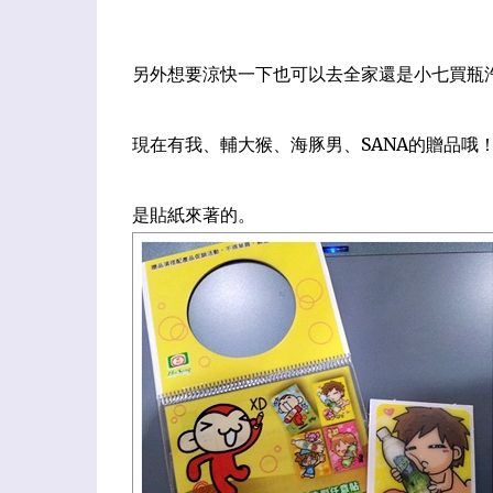
另外想要涼快一下也可以去全家還是小七買瓶
現在有我、輔大猴、
海豚男、
SANA的贈品哦
是貼紙來著的。