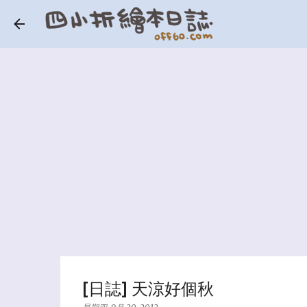
[日誌] 天涼好個秋