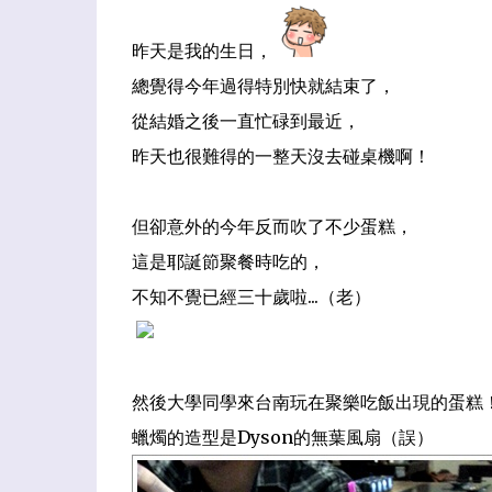
昨天是我的生日，
總覺得今年過得特別快就結束了，
從結婚之後一直忙碌到最近，
昨天也很難得的一整天沒去碰桌機啊！
但卻意外的今
年反而吹了不少蛋糕，
這是耶誕節聚餐
時吃的
，
不知不覺已經三十歲啦...（老）
然後大學同學來台南玩在聚樂吃飯出現的蛋糕
蠟燭的造型是Dyson的無葉風扇（誤）