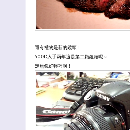
還有
禮物是新的鏡頭
！
500D
入手兩年這
是第二顆
鏡頭呢～
定焦鏡好輕巧啊！