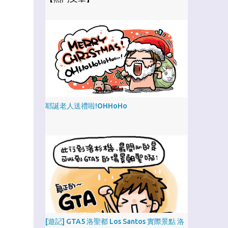
耶誕老人送禮啦!OHHoHo
[遊記] GTA5 洛聖都 Los Santos 實際景點 洛