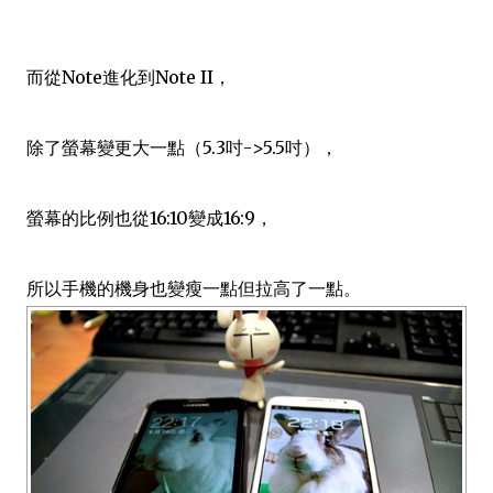
而從Note進化到Note II，
除了螢幕變更大一點（5.3吋->5.5吋），
螢幕的比例也從16:10變成16:9，
所以手機的機身也變瘦一點但拉高了一點。