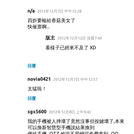
n/a
2012年12月7日 中午12:28
四折要輸給香菇美女了
快催票啊...
版主
2012年12月12日 清晨7:43
看樣子已經來不及了 XD
回覆
novia0421
2012年12月7日 中午12:57
太猛啦！
回覆
sgx5600
2012年12月8日 上午9:42
我的手機被人摔壞了竟然沒事但按鍵壞了,本來
可以換新智慧型手機說結果換到
傳統手機...OTZ,他說不用錢可免費拿到...QQ