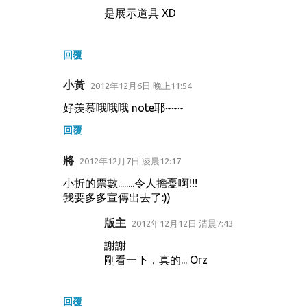
是展示道具 XD
回覆
小黃
2012年12月6日 晚上11:54
好羨慕哦哦哦 note耶~~~
回覆
將
2012年12月7日 凌晨12:17
小折的票數........令人擔憂啊!!!
我要多多宣傳出去了:))
版主
2012年12月12日 清晨7:43
謝謝
剛看一下，真的... Orz
回覆