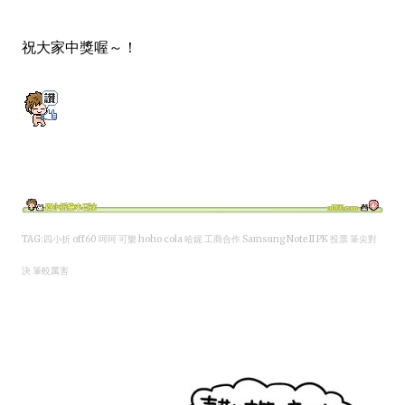
祝大家中獎喔～！
TAG:四小折 off60 呵呵 可樂 hoho cola 哈妮
工商合作
Samsung Note II PK 投票 筆尖對
決 筆較厲害