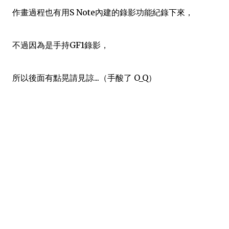
作畫過程也有用S Note內建的錄影功能紀錄下來，
不過因為是手持GF1錄影，
所以後面有點晃請見諒...（手酸了 O_Q）