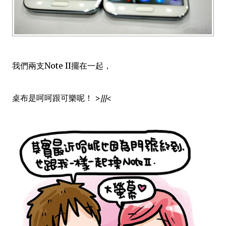
我們兩支Note II擺在一起，
桌布是呵呵跟可樂呢！ >///<