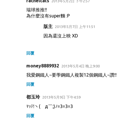
rachelcats
2013年5月2日 下午2:57
瑞球推推!!
為什麼沒有super麵 :P
版主
2013年5月7日 上午11:51
因為還沒上映 XD
回覆
money8889932
2013年5月4日 晚上9:00
我愛鋼鐵人~要學鋼鐵人複製12個鋼鐵人~讚!!
回覆
都玉玲
2013年5月9日 下午4:59
ﾏｯﾃ!ヽ(￣д￣;)ﾉ=3=3=3
回覆