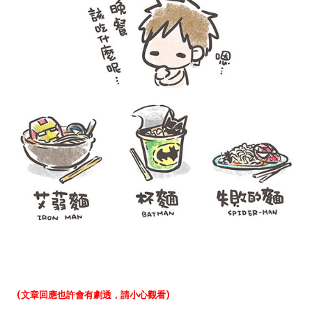
(
文章
回應也許會有
劇透
，請
小
心
觀看
)