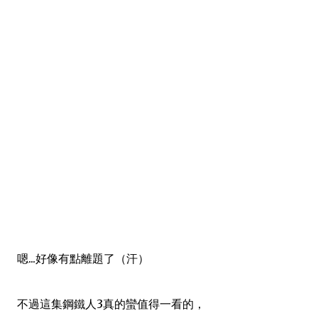
嗯...好像有點離題了（汗）
不過這集
鋼鐵人3真的蠻值
得一看的，