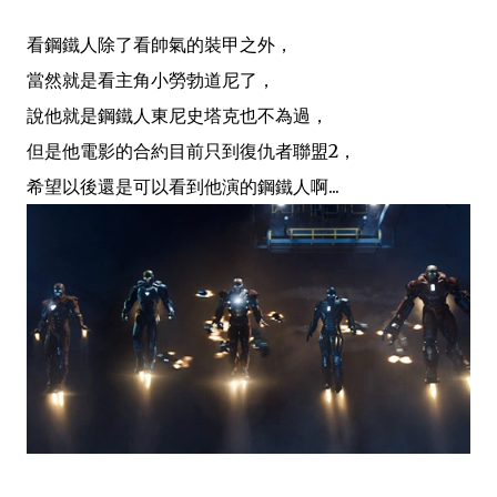
看
鋼鐵人除了看帥氣的裝甲之外，
當然就是看主角小勞勃道尼了，
說他就是鋼鐵人東尼史塔克也不為過，
但是他電影的合約目前
只到復仇者聯盟2，
希望以後還是可以看到他
演的鋼鐵人啊...