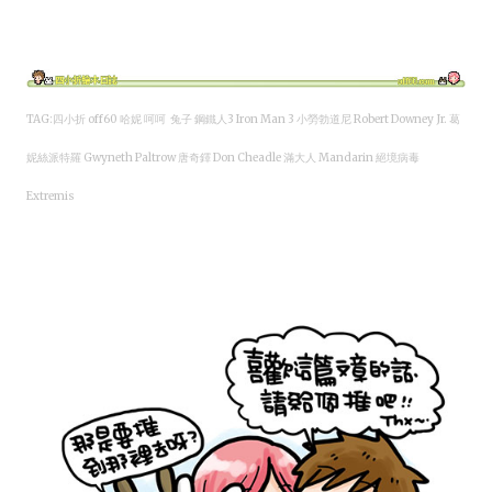
TAG:四小折 off60 哈妮
呵呵 兔子 鋼鐵人3 Iron Man 3 小勞勃道尼 Robert Downey Jr. 葛
妮絲派特羅 Gwyneth Paltrow 唐奇鐸 Don Cheadle 滿大人 Mandarin 絕境病毒
Extremis