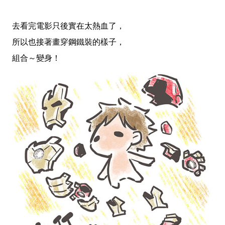
去看完電影只後實在太熱血了，
所以也接著畫穿鋼鐵裝的樣子
，
組合～
變身！