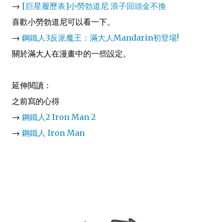
→
[巨星履歷表]小勞勃道尼 浪子回頭金不換
喜歡小勞勃道尼可以看一下。
→
鋼鐵人3反派魔王：滿大人Mandarin初登場!
關於滿大人在漫畫中的一些設定。
延伸閱讀
：
之前寫的心得
→
鋼鐵人2 Iron Man 2
→
鋼鐵人 Iron Man