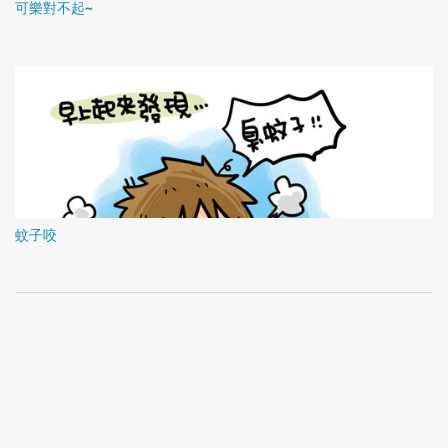
可樂對不起~
蚊子咬