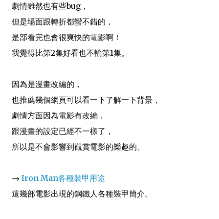
劇情雖然也有些bug，
但是場面跟
轉折都蠻不錯的，
是部看完也會很爽快的電影啊！
我覺得比第2集好看也不輸第
1集
。
因為是漫畫改編的，
也推薦幾個網頁可以看一下了解一下背景，
劇情方面因為電影
有改編，
跟漫畫的設定已經不一樣了，
所以是不會
影響到觀賞電影的樂趣的。
→
Iron Man各種裝甲用途
這幾部電影出現的
鋼鐵人各種裝甲簡介。