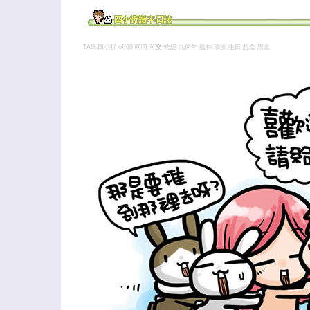
TAG:四小折 off60 呵呵
可樂 哈妮 九周年 批特 玫玫 生日 想念 思念