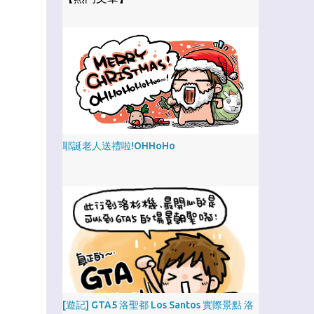
耶誕老人送禮啦!OHHoHo
[遊記] GTA5 洛聖都 Los Santos 實際景點 洛