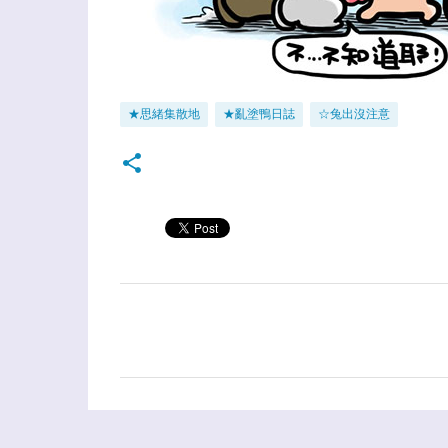
★思緒集散地
★亂塗鴨日誌
☆兔出沒注意
留
言