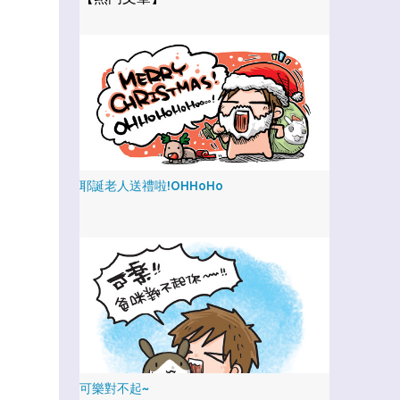
耶誕老人送禮啦!OHHoHo
可樂對不起~