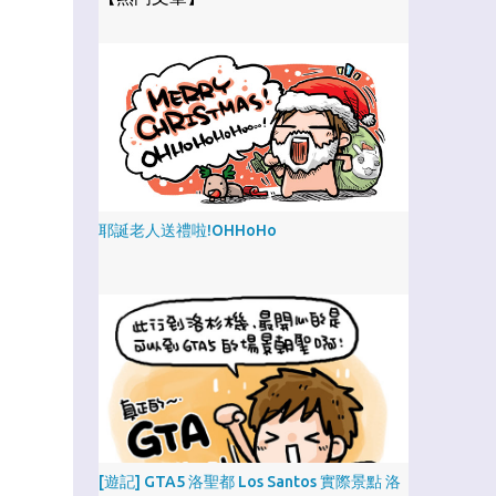
耶誕老人送禮啦!OHHoHo
[遊記] GTA5 洛聖都 Los Santos 實際景點 洛