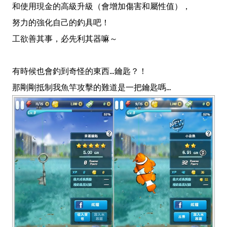
和使用現金的高級升級（會增加傷害和屬性值），
努力的強化自己的釣具吧！
工欲善其事，必先利其器嘛～
有時候也會釣到奇怪的東西...鑰匙？！
那剛剛抵制我魚竿攻擊的難道是一把鑰匙嗎...