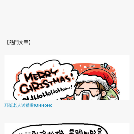
【熱門文章】
耶誕老人送禮啦!OHHoHo