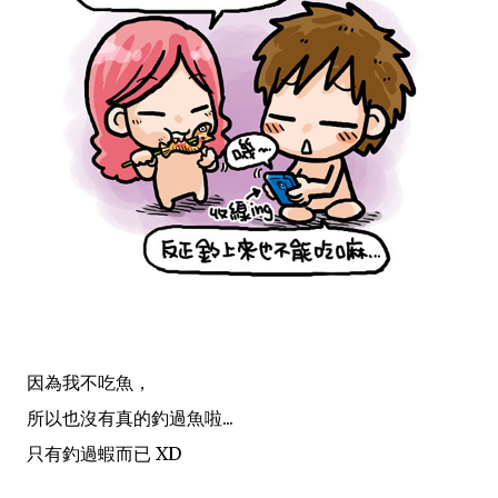
因為我不吃魚，
所以也沒有真的釣過魚啦...
只有釣過蝦而已 XD