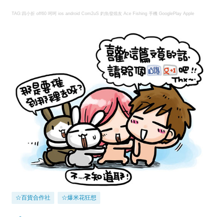
TAG:四小折 off60 呵呵
ios android Com2uS
釣魚發燒友
Ace Fishing
手機 GooglePlay Apple
☆百貨合作社
☆爆米花狂想