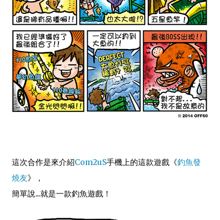
這次合作是來介紹
Com2uS
手機上的這款遊戲《
釣魚發
燒友
》，
簡單說...就是一款釣魚遊戲！