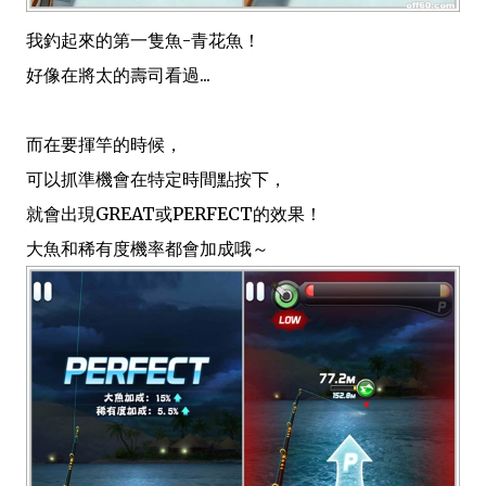
我釣起來的第一隻魚-青花魚！
好像在將太的壽司看過...
而在要揮竿的時候，
可以抓準機會在特定時間點按下，
就會出現GREAT或PERFECT的效果！
大魚和稀有度機率都會加成哦～