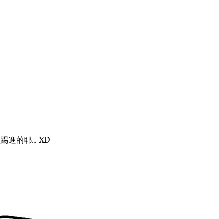
的耶... XD