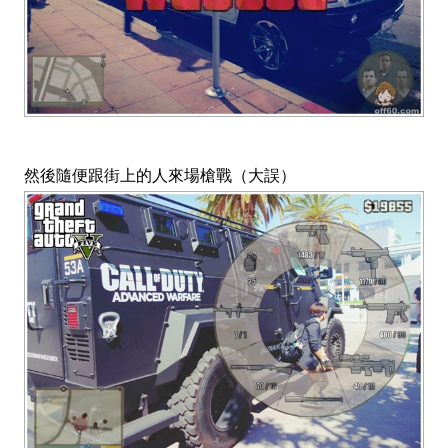
然後隨便跟街上的人來場槍戰（大誤）