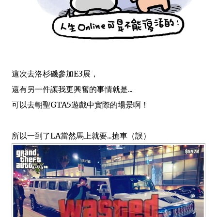
這次去洛杉磯參加E3展，
還有另一件讓我更興奮的事情就是...
可以去朝聖GTA5遊戲中實際的場景啊！
所以一到了LA當然馬上就要...搶車（誤）