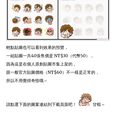
輕點貼圖也可以看到效果的預覽，
一組貼圖一共40張售價是 NT$30（代幣50），
因為這是在個人原創貼圖市集上架的，
跟一般官方貼圖價格（NT$60）不一樣是正常的，
所以不用覺得奇怪哦～
請點選下面的圖案連結到下載頁面吧！
甘蝦～