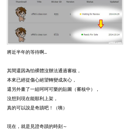
將近半年的等待啊...
其間還因為怕裸體沒辦法通過審核，
本來已經從傷心絕望轉變成灰心，
還另外畫了一組呵呵可樂的貼圖（審核中），
沒想到現在能順利上架，
真的可以說是奇蹟吧！（咦）
現在，就是見證奇蹟的時刻～