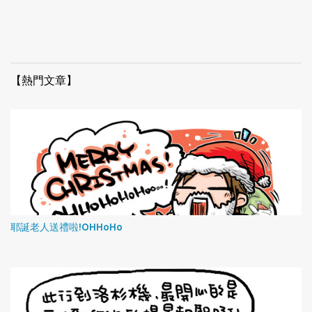
【熱門文章】
耶誕老人送禮啦!OHHoHo