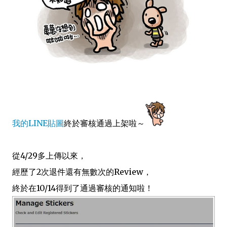
我的LINE貼圖
終於審核通過上架啦～
從4/29多上傳以來，
經歷了2次退件還有無數次的Review，
終於在10/14得到了通過審核的通知啦！